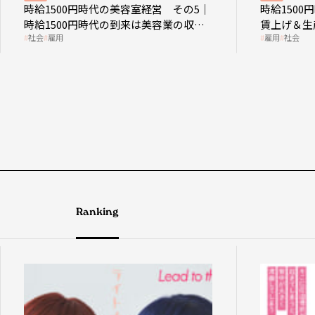
時給1500円時代の美容室経営 その5｜
時給150
時給1500円時代の到来は美容業の収益
賃上げ＆生
社会
雇用
雇用
社会
構造を見直す契機
成金活用
Ranking