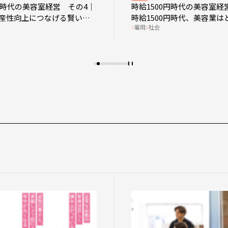
0円時代の美容室経営 その4｜
時給1500円時代の美容室経
産性向上につなげる賢い助
時給1500円時代、美容業は
雇用
社会
影響を受けるのか？