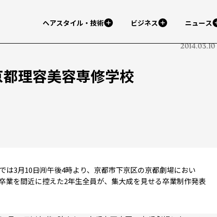
ヘアスタイル・技術
ビジネス
ニュース
2014.03.10
h ／京都理容美容専修学校
は3月10日㈪午後4時より、京都市下京区の京都劇場におい
した。 卒業を間近に控えた2年生全員が、集大成を見せる卒業制作発表