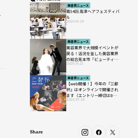
美容界ニュース
第54回 高津ヘアフェスティバ
テ
ル
2020.10.29
美容界ニュース
美容業界で大規模イベントが
戻る！活況を呈した美容業界
の総合見本市「ビューティー
2020.10.21
ワールド ジャパン ウエス
ト」が開催
美容界ニュース
【web開催！】今年の『三都
杯』はオンラインで開催され
ます（エントリー締切は8月7
2020.07.30
日まで）
Share