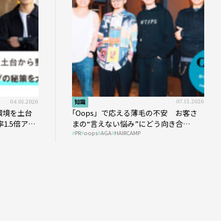
04.01.2026
知識
07.13.2026
環境を土台
｢Oops」で応える薄毛の不安 お客さ
1.5倍アッ
まの“言えない悩み”にどう向き合
PR
oops
AGA
HAIRCAMP
う？ ＃01