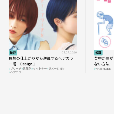
技術
03.27.2026
知識
理想の仕上がりから逆算するヘアカラ
背中が曲が
ー術｜Design.1
ない方法
ブリーチ
処理剤
ライトナー
ダメージ抑制
HAIR MODE
ヘアカラー