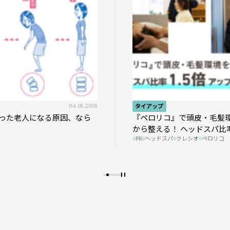
04.18.2018
タイアップ
った老人になる原因、なら
『ペロリコ』で頭皮・毛髪
から整える！ ヘッドスパ比率
PR
ヘッドスパ
クレシオ
ペロリコ
プの秘策を大公開