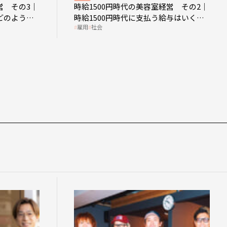
営 その3｜
時給1500円時代の美容室経営 その2｜
どのような
時給1500円時代に支払う給与はいくら
雇用
社会
なのか