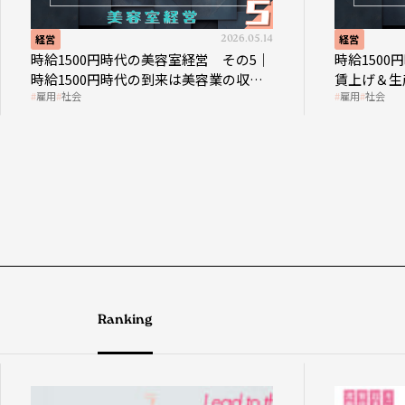
経営
2026.05.14
経営
時給1500円時代の美容室経営 その5｜
時給150
時給1500円時代の到来は美容業の収益
賃上げ＆生
雇用
社会
雇用
社会
構造を見直す契機
成金活用
Ranking