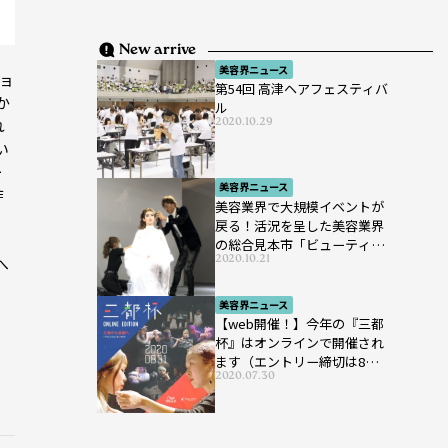
New arrive
ラ
美容界ニュース
ョ
第54回 高津ヘアフェスティバ
か
ル
2020.10.29
れ
い
ー
美容界ニュース
昨
美容業界で大規模イベントが
戻る！活況を呈した美容業界
の総合見本市「ビューティー
2020.10.21
へ
ワールド ジャパン ウエス
ト」が開催
美容界ニュース
【web開催！】今年の『三都
杯』はオンラインで開催され
ます（エントリー締切は8月7
2020.07.30
日まで）