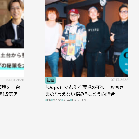
04.01.2026
知識
07.13.2026
環境を土台
｢Oops」で応える薄毛の不安 お客さ
1.5倍アッ
まの“言えない悩み”にどう向き合
PR
oops
AGA
HAIRCAMP
う？ ＃01