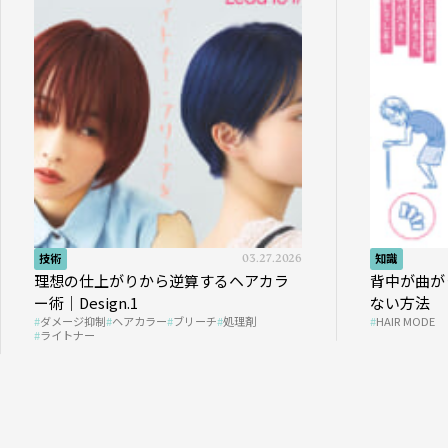
技術
03.27.2026
知識
理想の仕上がりから逆算するヘアカラ
背中が曲が
ー術｜Design.1
ない方法
ダメージ抑制
ヘアカラー
ブリーチ
処理剤
HAIR MODE
ライトナー