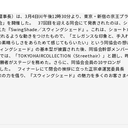
事長）は、3月4日㈫午後12時30分より、東京・新宿の京王プ
表会」を開催した。 37回目を迎える同会にて発表されたのは、シ
『SwingShade／スウィングシェード』。これは、ショート
流れるような動きをつけたもので、「エレガンスな印象と、手入
の素晴らしさをあらためて感じてもらいたい」という同協会の想
ウィングシェード』の基本型が披露された後、同協会幹部メンバ
TOKYOHAIRCOLLECTION〈Streethair〉」と題し、
p」の優勝者がステージを務めた。さらに、同協会会員の10サロンが
者を魅了した。 フィナーレにて閉会の挨拶に立った正宗卓運営委員長
まの力を借り、『スウィングシェード』の魅力を多くのお客さま