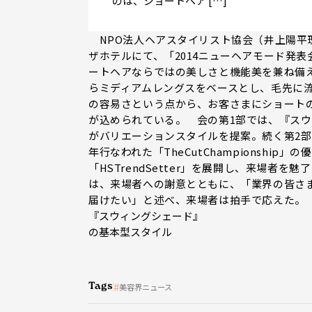
のは、ショートヘア […]
NPO法人ヘアスタイリスト協会（井上陽平理
ザホテルにて、「2014ニューヘアモード発
ートヘアならではの美しさと機能美を兼ね備えた
らミディアムレングスをベースとし、毛先に
の容易さという点から、お客さまにショート
が込められている。 会の第1部では、『ス
がバリエーションスタイルを提案。続く第2部では、「
年行なわれた「TheCutChampionshi
「HSTrendSetter」を展開し、来場
は、来場者への謝意とともに、「業界の皆さ
届けたい」と述べ、来場者は拍手で応えた。
『スウィングシェード』
の基本型スタイル
Tags
美容界ニュース