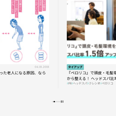
04.18.2018
タイアップ
った老人になる原因、なら
『ペロリコ』で頭皮・毛髪
から整える！ ヘッドスパ比率
PR
ヘッドスパ
クレシオ
ペロリコ
プの秘策を大公開