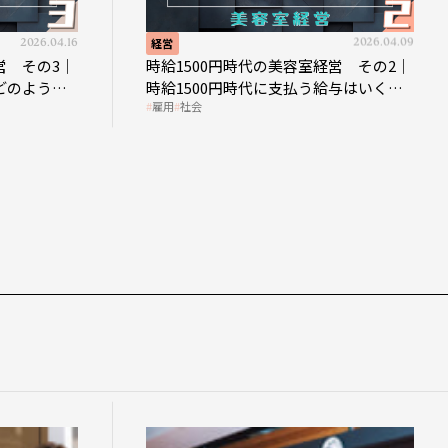
2026.04.16
経営
2026.04.09
営 その3｜
時給1500円時代の美容室経営 その2｜
どのような
時給1500円時代に支払う給与はいくら
雇用
社会
なのか