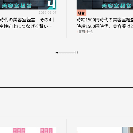
2026.05.07
経営
0円時代の美容室経営 その4｜
時給1500円時代の美容室経
産性向上につなげる賢い助
時給1500円時代、美容業は
雇用
社会
影響を受けるのか？