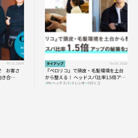
07.13.2026
タイアップ
04.01.2026
安 お客さ
『ペロリコ』で頭皮・毛髪環境を土台
向き合
から整える！ ヘッドスパ比率1.5倍アッ
PR
ヘッドスパ
クレシオ
ペロリコ
プの秘策を大公開