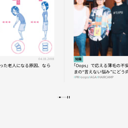
04.18.2018
知識
った老人になる原因、なら
｢Oops」で応える薄毛の不
まの“言えない悩み”にどう
PR
oops
AGA
HAIRCAMP
う？ ＃01