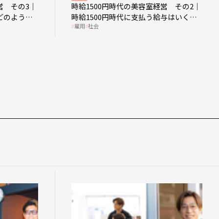
営 その3｜
時給1500円時代の美容室経営 その2｜
どのような
時給1500円時代に支払う給与はいくら
雇用
社会
なのか