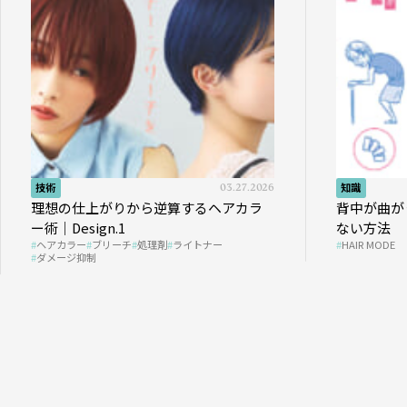
技術
03.27.2026
知識
理想の仕上がりから逆算するヘアカラ
背中が曲が
ー術｜Design.1
ない方法
ヘアカラー
ブリーチ
処理剤
ライトナー
HAIR MODE
ダメージ抑制