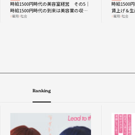
時給1500円時代の美容室経営 その5｜
時給150
時給1500円時代の到来は美容業の収益
賃上げ＆生
雇用
社会
雇用
社会
構造を見直す契機
成金活用
Ranking