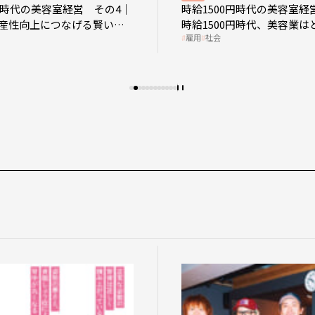
0円時代の美容室経営 その4｜
時給1500円時代の美容室経
産性向上につなげる賢い助
時給1500円時代、美容業は
雇用
社会
影響を受けるのか？