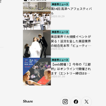
セ
美容界ニュース
第54回 高津ヘアフェスティバ
ル
2020.10.29
美容界ニュース
美容業界で大規模イベントが
戻る！活況を呈した美容業界
の総合見本市「ビューティー
2020.10.21
ワールド ジャパン ウエス
ト」が開催
美容界ニュース
【web開催！】今年の『三都
杯』はオンラインで開催され
ます（エントリー締切は8月7
2020.07.30
日まで）
Share