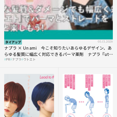
タイアップ
05.13.2026
ナプラ × Un ami 今こそ知りたいあらゆるデザイン、あ
らゆる髪質に幅広く対応できるパーマ薬剤 ナプラ『ut-
PR
ナプラ
ウトエト
et』