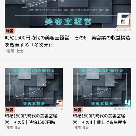
経営
2026.05.21
時給1500円時代の美容室経営 その6｜美容業の収益構造
を改革する「多次元化」
雇用
社会
経営
2026.05.14
経営
2026.05.07
時給1500円時代の美容室経
時給1500円時代の美容室経
営 その5｜時給1500円時代
営 その4｜賃上げ＆生産性向
雇用
社会
雇用
社会
の到来は美容業の収益構造を
上につなげる賢い助成金活用
見直す契機