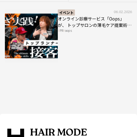
イベント
06.02.2026
オンライン診療サービス「Oops」
が、 トップサロンの薄毛ケア提案術を
PR
oops
HAIRCAMPで公開！