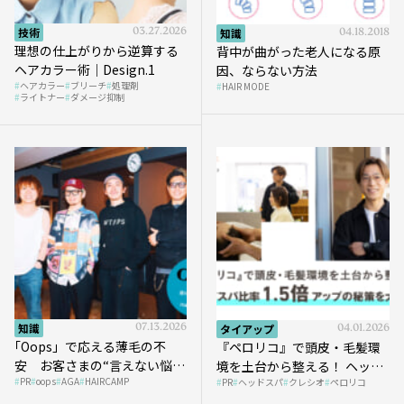
技術
03.27.2026
知識
04.18.2018
理想の仕上がりから逆算する
背中が曲がった老人になる原
ヘアカラー術｜Design.1
因、ならない方法
ヘアカラー
ブリーチ
処理剤
HAIR MODE
ライトナー
ダメージ抑制
知識
07.13.2026
タイアップ
04.01.2026
｢Oops」で応える薄毛の不
『ペロリコ』で頭皮・毛髪環
安 お客さまの“言えない悩
境を土台から整える！ ヘッド
PR
oops
AGA
HAIRCAMP
み”にどう向き合う？ ＃01
PR
ヘッドスパ
クレシオ
ペロリコ
スパ比率1.5倍アップの秘策を
大公開