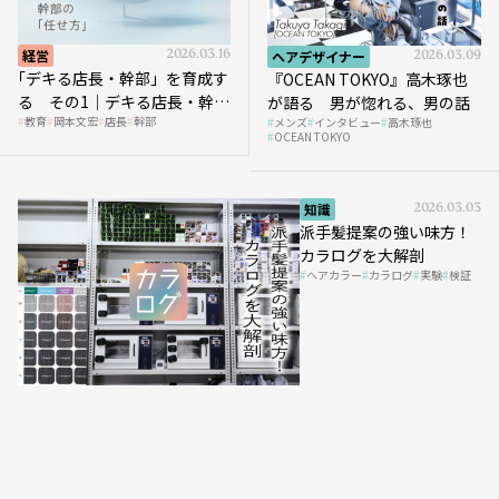
経営
2026.03.16
ヘアデザイナー
2026.03.09
｢デキる店長・幹部」を育成す
『OCEAN TOKYO』高木琢也
る その1｜デキる店長・幹部
が語る 男が惚れる、男の話
教育
岡本文宏
店長
幹部
メンズ
インタビュー
高木琢也
の「任せ方」
OCEAN TOKYO
知識
2026.03.03
派手髪提案の強い味方！
カラログを大解剖
ヘアカラー
カラログ
実験
検証