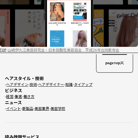
山﨑伊久江美容研究会・日本弱酸性美容協会 平成26年合同新年会
TOP
page top
ヘアスタイル・技術
ヘアデザイン
技術
ヘアデザイナー
知識
タイアップ
ビジネス
経営
集客
働き方
ニュース
イベント
新製品
美容業界
美容学校
読み放題サービス