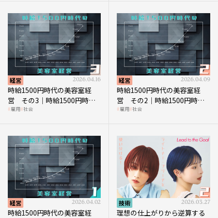
経営
2026.04.16
経営
2026.04.09
時給1500円時代の美容室経
時給1500円時代の美容室経
営 その3｜時給1500円時
営 その2｜時給1500円時代
雇用
社会
雇用
社会
代、美容業はどのような影響
に支払う給与はいくらなのか
を受けるのか？
経営
2026.04.02
技術
2026.03.27
時給1500円時代の美容室経
理想の仕上がりから逆算する