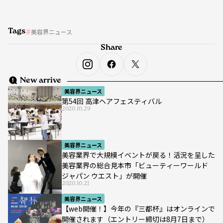
Tags
美容界ニュース
Share
New arrive
美容界ニュース
第54回 高津ヘアフェスティバル
2020.10.29
美容界ニュース
美容業界で大規模イベントが戻る！活況を呈した
美容業界の総合見本市「ビューティーワールド
ジャパン ウエスト」が開催
2020.10.21
美容界ニュース
【web開催！】今年の『三都杯』はオンラインで
開催されます（エントリー締切は8月7日まで）