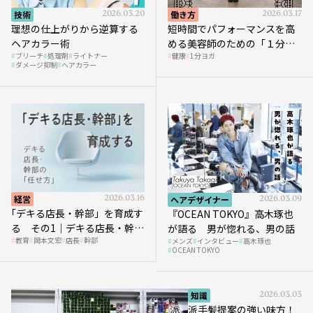
技術
2026.03.20
働き方
2026.03.17
理想の仕上がりから逆算する
短時間でパフォーマンスを高
ヘアカラー術
める美容師のための「１分ヨ
ブリーチ
処理剤
ライトナー
健康
1分ヨガ
ガ」講座｜実践編
ダメージ抑制
ヘアカラー
経営
2026.03.16
ヘアデザイナー
2026.03.09
｢デキる店長・幹部」を育成す
『OCEAN TOKYO』高木琢也
る その1｜デキる店長・幹部
が語る 男が惚れる、男の話
教育
岡本文宏
店長
幹部
メンズ
インタビュー
高木琢也
の「任せ方」
OCEAN TOKYO
知識
2026.03.03
派手髪提案の強い味方！