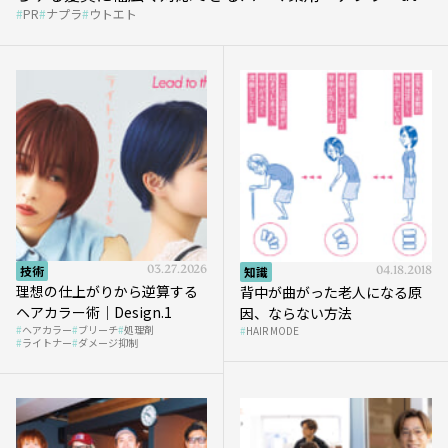
PR
ナプラ
ウトエト
et』
技術
03.27.2026
知識
04.18.2018
理想の仕上がりから逆算する
背中が曲がった老人になる原
ヘアカラー術｜Design.1
因、ならない方法
ヘアカラー
ブリーチ
処理剤
HAIR MODE
ライトナー
ダメージ抑制