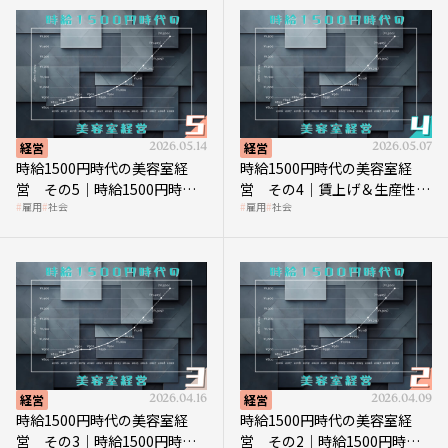
経営
2026.05.14
経営
2026.05.07
時給1500円時代の美容室経
時給1500円時代の美容室経
営 その5｜時給1500円時代
営 その4｜賃上げ＆生産性向
雇用
社会
雇用
社会
の到来は美容業の収益構造を
上につなげる賢い助成金活用
見直す契機
経営
2026.04.16
経営
2026.04.09
時給1500円時代の美容室経
時給1500円時代の美容室経
営 その3｜時給1500円時
営 その2｜時給1500円時代