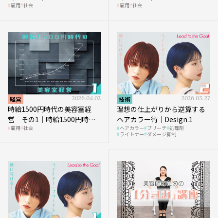
雇用
社会
雇用
社会
代、美容業はどのような影響
に支払う給与はいくらなのか
を受けるのか？
経営
2026.04.02
技術
2026.03.27
時給1500円時代の美容室経
理想の仕上がりから逆算する
営 その1｜時給1500円時代
ヘアカラー術｜Design.1
雇用
社会
ヘアカラー
ブリーチ
処理剤
へ向かう社会的背景
ライトナー
ダメージ抑制