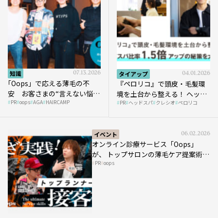
知識
07.13.2026
タイアップ
04.01.2026
｢Oops」で応える薄毛の不
『ペロリコ』で頭皮・毛髪環
安 お客さまの“言えない悩
境を土台から整える！ ヘッド
PR
oops
AGA
HAIRCAMP
み”にどう向き合う？ ＃01
PR
ヘッドスパ
クレシオ
ペロリコ
スパ比率1.5倍アップの秘策を
大公開
イベント
06.02.2026
オンライン診療サービス「Oops」
が、 トップサロンの薄毛ケア提案術を
PR
oops
HAIRCAMPで公開！