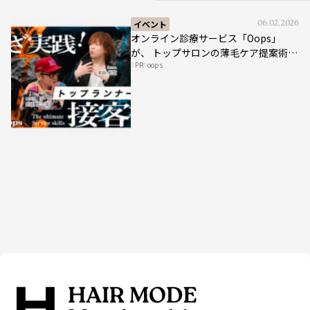
イベント
06.02.2026
オンライン診療サービス「Oops」
が、 トップサロンの薄毛ケア提案術を
PR
oops
HAIRCAMPで公開！