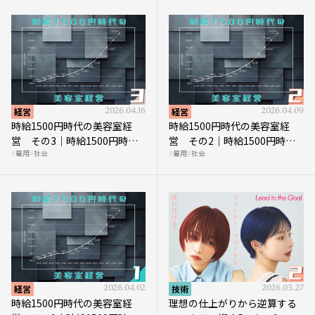
経営
2026.04.16
経営
2026.04.09
時給1500円時代の美容室経
時給1500円時代の美容室経
営 その3｜時給1500円時
営 その2｜時給1500円時代
雇用
社会
雇用
社会
代、美容業はどのような影響
に支払う給与はいくらなのか
を受けるのか？
経営
2026.04.02
技術
2026.03.27
時給1500円時代の美容室経
理想の仕上がりから逆算する