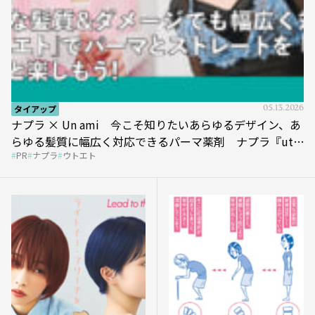
タイアップ
05.13.2026
ナプラ × Un ami 今こそ知りたいあらゆるデザイン、あ
らゆる髪質に幅広く対応できるパーマ薬剤 ナプラ『ut-
PR
ナプラ
ウトエト
et』