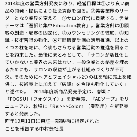
2014年度の営業方針発表に移り、経営目標は①より良い商
品の開発・提供により社会貢献を図る。②美容業界のリー
ダーとなり業界を変える。③サロン経営に貢献する。営業
テーマは「選択と集中――Education教育」。営業方針は①顧
客の創造・顧客の固定化、②カウンセリングの徹底、③知
識・技術習得の強化、④年間販促計画の活用推進、以上の
４つの柱を軸に、今後もさらなる営業活動の推進を図るこ
とを約束した。最後にまとめとして、「サロンが活性化し
ていかないと業界の未来はない。一般企業との格差を埋め
るためにも、サロンの収益が上がる仕組みづくりが不可
欠。そのためにヘアとフェイシャル2つの柱を軸に売上を確
保し、技術売上に加えて『店販』を今後も強化していく」
と述べた。 2014年度新商品発売予定は、春頃に
『FOGSUI（フォグスイ）』を新発売、『AEソープ』をリ
ニューアル、秋頃に『Re:>>>CoIor』（業務用）を新発売
すると発表した。
昨年12月13日に東証一部銘柄に指定された
ことを報告する中村豊社長