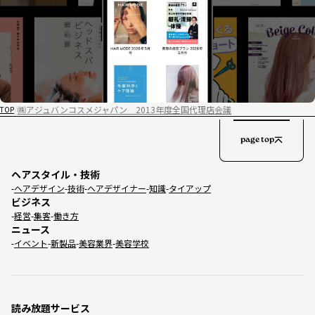
㈱アジュバンコスメジャパン 2013年度全国代理店会議
TOP
page top
ヘアスタイル・技術
ヘアデザイン
技術
ヘアデザイナー
知識
タイアップ
ビジネス
経営
集客
働き方
ニュース
イベント
新製品
美容業界
美容学校
読み放題サービス