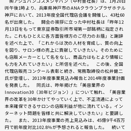
㈱アジュバンコスメジャパン（中村豊社長）は、1月20日
㈪午後1時より、兵庫県神戸市のANAクラウンプラザホテル
神戸において、2013年度全国代理店会議を開催し、43社60
名が出席した。 開会の挨拶に立った中村社長は「昨年12
月13日をもって東京証券取引所市場第一部銘柄に指定され
た。これもひとえに各方面皆様方のご尽力のお蔭」と謝辞
を述べた上で、「これからは次の人材を育成し、質の向上
を図り、サロン様の売上に貢献していきたい。そのために
も店販メーカーとして名をなし、商品力はもとより情報に
も力を入れていきたい」と所信を述べた。 この後、全国
代理店販売コンクール表彰と続き、常務取締役の松井健二
氏が登壇し、2013年度事業見込み報告と2014年度事業計画
を発表した。 同氏は、昨年掲げた「美容業界の
Innovation30（30年ビジョン）」について触れ、「美容業
界の改革を30年かけてやっていく上で、不正流通によって
本来確保できるサロンの店販利益が他に流れている。イン
ターネット問題を皆様と共に解決していきたい」と要請し
た。 また、2013年度事業の売上見込みは、45億9千4百万
円で前年度対比102.8％が予想されると報告した。 続いて