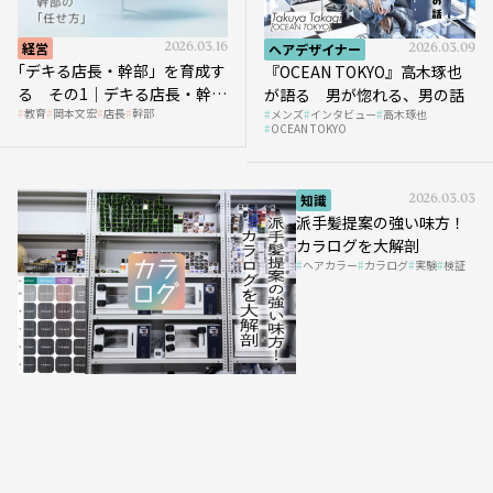
経営
2026.03.16
ヘアデザイナー
2026.03.09
｢デキる店長・幹部」を育成す
『OCEAN TOKYO』高木琢也
る その1｜デキる店長・幹部
が語る 男が惚れる、男の話
教育
岡本文宏
店長
幹部
メンズ
インタビュー
高木琢也
の「任せ方」
OCEAN TOKYO
知識
2026.03.03
派手髪提案の強い味方！
カラログを大解剖
ヘアカラー
カラログ
実験
検証