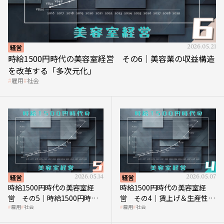
経営
2026.05.21
時給1500円時代の美容室経営 その6｜美容業の収益構造
を改革する「多次元化」
雇用
社会
経営
2026.05.14
経営
2026.05.07
時給1500円時代の美容室経
時給1500円時代の美容室経
営 その5｜時給1500円時代
営 その4｜賃上げ＆生産性向
雇用
社会
雇用
社会
の到来は美容業の収益構造を
上につなげる賢い助成金活用
見直す契機