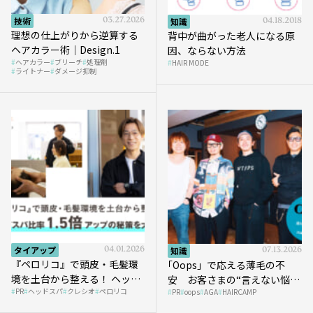
技術
03.27.2026
知識
04.18.2018
理想の仕上がりから逆算する
背中が曲がった老人になる原
ヘアカラー術｜Design.1
因、ならない方法
ヘアカラー
ブリーチ
処理剤
HAIR MODE
ライトナー
ダメージ抑制
タイアップ
04.01.2026
知識
07.13.2026
『ペロリコ』で頭皮・毛髪環
｢Oops」で応える薄毛の不
境を土台から整える！ ヘッド
安 お客さまの“言えない悩
PR
ヘッドスパ
クレシオ
ペロリコ
スパ比率1.5倍アップの秘策を
PR
oops
AGA
HAIRCAMP
み”にどう向き合う？ ＃01
大公開