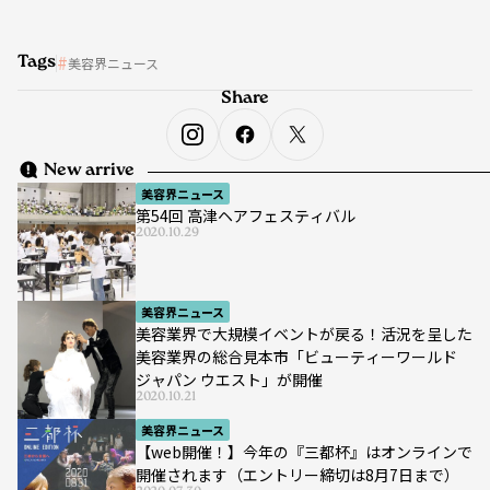
Tags
美容界ニュース
Share
New arrive
美容界ニュース
第54回 高津ヘアフェスティバル
2020.10.29
美容界ニュース
美容業界で大規模イベントが戻る！活況を呈した
美容業界の総合見本市「ビューティーワールド
ジャパン ウエスト」が開催
2020.10.21
美容界ニュース
【web開催！】今年の『三都杯』はオンラインで
開催されます（エントリー締切は8月7日まで）