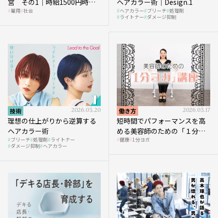
営 その1｜時給1500円時代
ヘアカラー術｜Design.1
雇用
社会
ヘアカラー
ブリーチ
処理剤
へ向かう社会的背景
ライトナー
ダメージ抑制
技術
2026.03.20
働き方
2026.03.17
理想の仕上がりから逆算する
短時間でパフォーマンスを高
ヘアカラー術
める美容師のための「１分ヨ
ブリーチ
処理剤
ライトナー
健康
1分ヨガ
ガ」講座｜実践編
ダメージ抑制
ヘアカラー