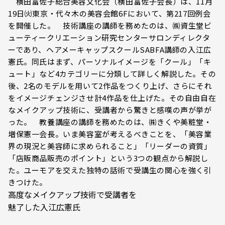
横田富佐子総合美容文化会（横田富佐子会長）は、11月
19日㈫東京・代々木の美容会館6Fにおいて、第217回例会
を開催した。 技術講座の講師を務めたのは、㈱資生堂ビ
ューティークリエーション研究センターサロンディレクタ
ーであり、ヘアメーキャップスクールSABFA講師の入江広
憲氏。同氏はまず、パーソナルイメージを「クール」「キ
ュート」など4カテゴリーに分類して詳しく解説した。その
後、2名のモデルを用いて2作品をつくり上げ、さらにそれ
をイメージチェンジさせ計4作品を仕上げた。その自由自在
なメイクアップ技術に、受講者から驚きと感嘆の声が挙が
った。 教養講座の講師を務めたのは、㈱きくや美粧堂・
増保憲一会長。いま美容室が考えるべきことを、「美容業
界の現況と美容師に求められること」「リーダーの資質」
「店販商品販売のポイント」という3つの観点から解説し
た。ユーモアを交えた独特の話術で受講生の関心を強く引
きつけた。
高度なメイクアップ技術で受講者を
魅了した入江広憲氏