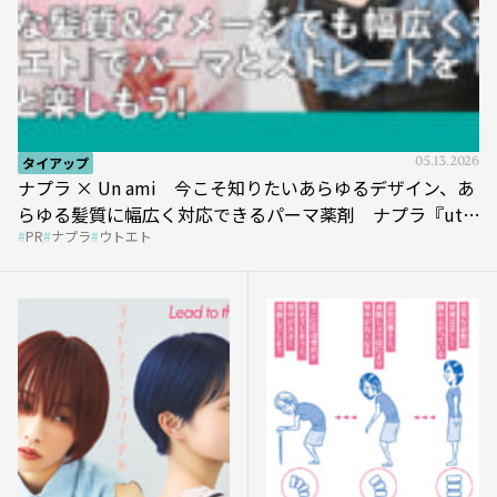
タイアップ
05.13.2026
ナプラ × Un ami 今こそ知りたいあらゆるデザイン、あ
らゆる髪質に幅広く対応できるパーマ薬剤 ナプラ『ut-
PR
ナプラ
ウトエト
et』