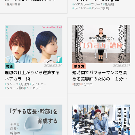
雇用
社会
ヘアカラー
ブリーチ
処理剤
へ向かう社会的背景
ライトナー
ダメージ抑制
技術
2026.03.20
働き方
2026.03.17
理想の仕上がりから逆算する
短時間でパフォーマンスを高
ヘアカラー術
める美容師のための「１分ヨ
ブリーチ
処理剤
ライトナー
健康
1分ヨガ
ガ」講座｜実践編
ダメージ抑制
ヘアカラー