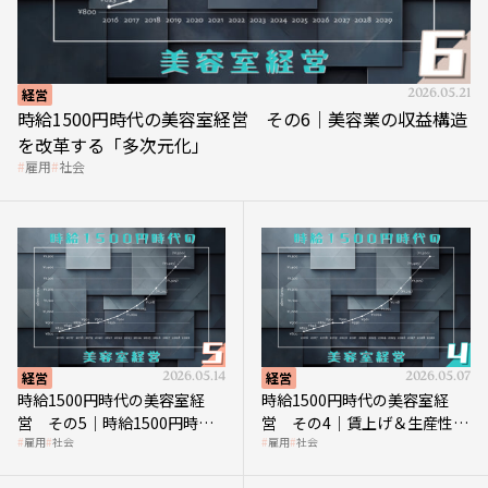
経営
2026.05.21
時給1500円時代の美容室経営 その6｜美容業の収益構造
を改革する「多次元化」
雇用
社会
経営
2026.05.14
経営
2026.05.07
時給1500円時代の美容室経
時給1500円時代の美容室経
営 その5｜時給1500円時代
営 その4｜賃上げ＆生産性向
雇用
社会
雇用
社会
の到来は美容業の収益構造を
上につなげる賢い助成金活用
見直す契機