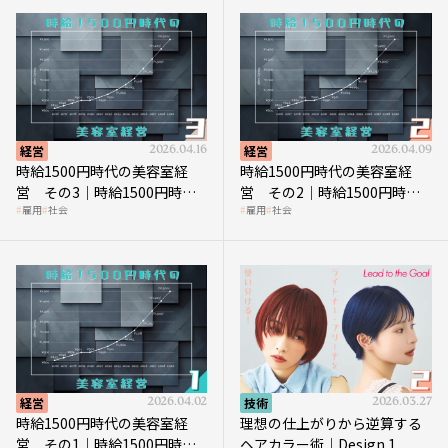
経営
2026.04.16
経営
2026.04.09
時給1500円時代の美容室経
時給1500円時代の美容室経
営 その3｜時給1500円時
営 その2｜時給1500円時代
雇用
社会
雇用
社会
代、美容業はどのような影響
に支払う給与はいくらなのか
を受けるのか？
経営
2026.04.02
技術
2026.03.27
時給1500円時代の美容室経
理想の仕上がりから逆算する
営 その1｜時給1500円時代
ヘアカラー術｜Design.1