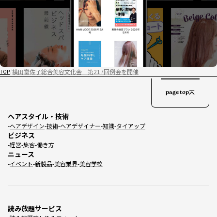
横田富佐子総合美容文化会 第217回例会を開催
TOP
page top
ヘアスタイル・技術
ヘアデザイン
技術
ヘアデザイナー
知識
タイアップ
ビジネス
経営
集客
働き方
ニュース
イベント
新製品
美容業界
美容学校
読み放題サービス