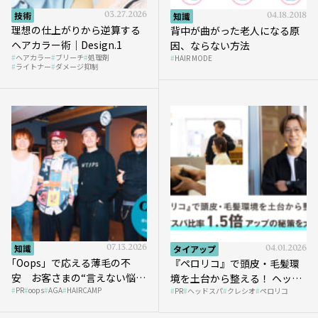
技術
03.27.2026
知識
04.18.2018
理想の仕上がりから逆算する
背中が曲がった老人になる原
ヘアカラー術｜Design.1
因、ならない方法
ヘアカラー
ブリーチ
処理剤
HAIR MODE
ライトナー
ダメージ抑制
知識
07.13.2026
タイアップ
04.01.2026
｢Oops」で応える薄毛の不
『ペロリコ』で頭皮・毛髪環
安 お客さまの“言えない悩
境を土台から整える！ ヘッド
PR
oops
AGA
HAIRCAMP
み”にどう向き合う？ ＃01
PR
ヘッドスパ
クレシオ
ペロリコ
スパ比率1.5倍アップの秘策を
大公開