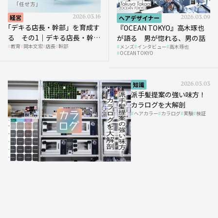
経営
2026.03.16
ヘアデザイナー
2026.03.09
｢デキる店長・幹部」を育成す
『OCEAN TOKYO』高木琢也
る その1｜デキる店長・幹部
が語る 男が惚れる、男の話
教育
岡本文宏
店長
幹部
メンズ
インタビュー
高木琢也
の「任せ方」
OCEAN TOKYO
知識
2026.03.03
派手髪提案の強い味方！
カラログを大解剖
ヘアカラー
カラログ
実験
検証