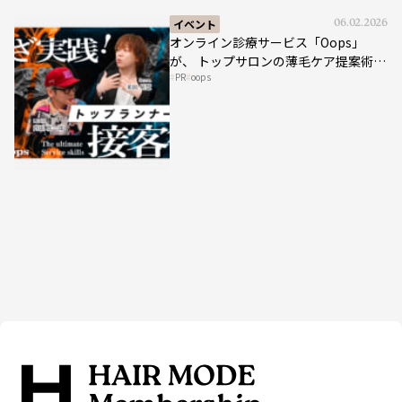
イベント
06.02.2026
オンライン診療サービス「Oops」
が、 トップサロンの薄毛ケア提案術を
PR
oops
HAIRCAMPで公開！