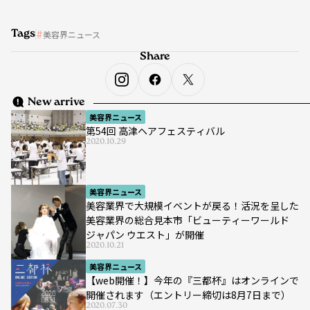
Tags
美容界ニュース
Share
New arrive
美容界ニュース
第54回 高津ヘアフェスティバル
2020.10.29
美容界ニュース
美容業界で大規模イベントが戻る！活況を呈した
美容業界の総合見本市「ビューティーワールド
ジャパン ウエスト」が開催
2020.10.21
美容界ニュース
【web開催！】今年の『三都杯』はオンラインで
開催されます（エントリー締切は8月7日まで）
2020.07.30