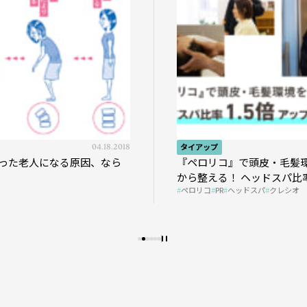
04.18.2018
タイアップ
った老人になる原因、なら
『ペロリコ』で頭皮・毛髪
から整える！ ヘッドスパ比率
ペロリコ
PR
ヘッドスパ
クレシオ
プの秘策を大公開