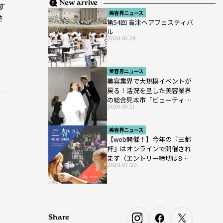
New arrive
す
美容界ニュース
さ
第54回 高津ヘアフェスティバ
ル
2020.10.29
美容界ニュース
美容業界で大規模イベントが
戻る！活況を呈した美容業界
の総合見本市「ビューティー
2020.10.21
ワールド ジャパン ウエス
ト」が開催
美容界ニュース
【web開催！】今年の『三都
杯』はオンラインで開催され
ます（エントリー締切は8月7
2020.07.30
日まで）
Share