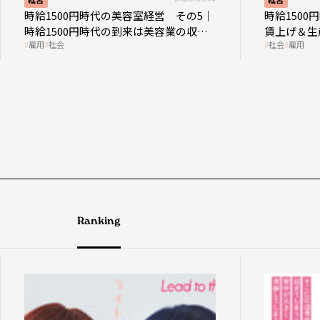
時給1500円時代の美容室経営 その5｜
時給150
時給1500円時代の到来は美容業の収益
賃上げ＆生
雇用
社会
社会
雇用
構造を見直す契機
成金活用
Ranking