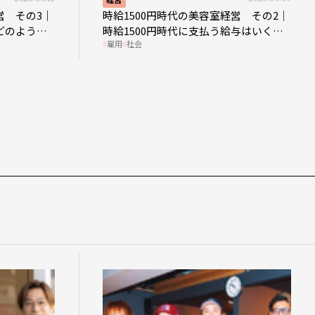
営 その3｜
時給1500円時代の美容室経営 その2｜
どのような
時給1500円時代に支払う給与はいくら
雇用
社会
なのか