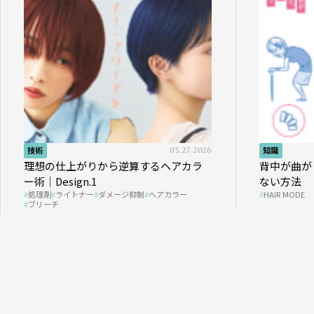
技術
03.27.2026
知識
理想の仕上がりから逆算するヘアカラ
背中が曲が
ー術｜Design.1
ない方法
処理剤
ライトナー
ダメージ抑制
ヘアカラー
HAIR MODE
ブリーチ