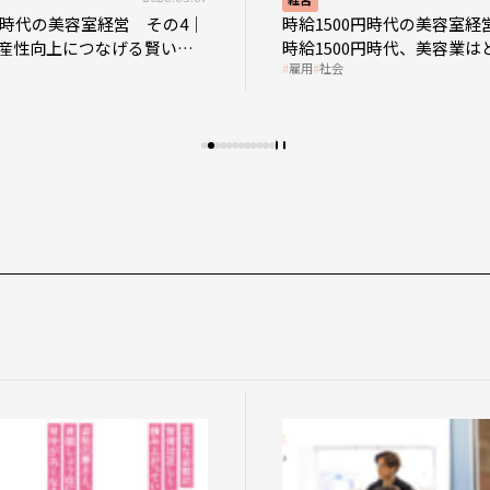
0円時代の美容室経営 その4｜
時給1500円時代の美容室経
産性向上につなげる賢い助
時給1500円時代、美容業は
雇用
社会
影響を受けるのか？