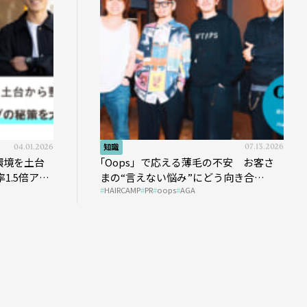
04.01.2026
知識
07.13.2026
環境を土台
｢Oops」で応える薄毛の不安 お客さ
1.5倍アッ
まの“言えない悩み”にどう向き合
HAIRCAMP
PR
oops
AGA
う？ ＃01