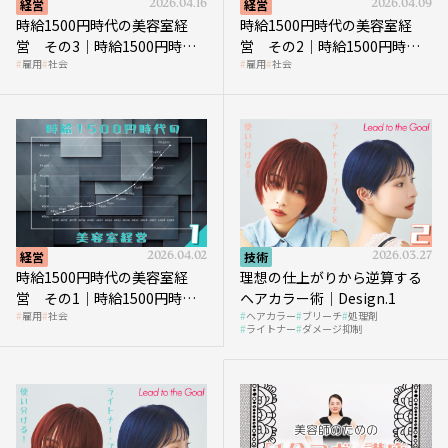
経営
2026.04.16
経営
2026.04.09
時給1500円時代の美容室経
時給1500円時代の美容室経
営 その3｜時給1500円時
営 その2｜時給1500円時代
雇用
社会
雇用
社会
代、美容業はどのような影響
に支払う給与はいくらなのか
を受けるのか？
経営
2026.04.02
技術
2026.03.27
時給1500円時代の美容室経
理想の仕上がりから逆算する
営 その1｜時給1500円時代
ヘアカラー術｜Design.1
雇用
社会
ヘアカラー
ブリーチ
処理剤
へ向かう社会的背景
ライトナー
ダメージ抑制