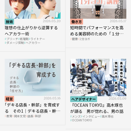
技術
2026.03.20
働き方
2026.03.17
理想の仕上がりから逆算する
短時間でパフォーマンスを高
ヘアカラー術
める美容師のための「１分ヨ
ブリーチ
処理剤
ライトナー
健康
1分ヨガ
ガ」講座｜実践編
ダメージ抑制
ヘアカラー
経営
2026.03.16
ヘアデザイナー
2026.03.09
｢デキる店長・幹部」を育成す
『OCEAN TOKYO』高木琢也
る その1｜デキる店長・幹部
が語る 男が惚れる、男の話
教育
岡本文宏
店長
幹部
メンズ
インタビュー
高木琢也
の「任せ方」
OCEAN TOKYO