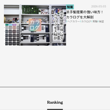
知識
2026.03.03
派手髪提案の強い味方！
カラログを大解剖
ヘアカラー
カラログ
実験
検証
Ranking