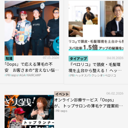
知識
07.13.2026
タイアップ
04.01.2026
｢Oops」で応える薄毛の不
『ペロリコ』で頭皮・毛髪環
安 お客さまの“言えない悩
境を土台から整える！ ヘッド
PR
oops
AGA
HAIRCAMP
み”にどう向き合う？ ＃01
PR
ヘッドスパ
クレシオ
ペロリコ
スパ比率1.5倍アップの秘策を
大公開
イベント
06.02.2026
オンライン診療サービス「Oops」
が、 トップサロンの薄毛ケア提案術を
PR
oops
HAIRCAMPで公開！