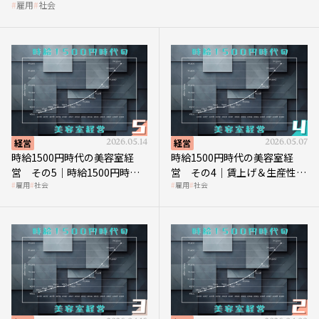
雇用
社会
経営
2026.05.14
経営
2026.05.07
時給1500円時代の美容室経
時給1500円時代の美容室経
営 その5｜時給1500円時代
営 その4｜賃上げ＆生産性向
雇用
社会
雇用
社会
の到来は美容業の収益構造を
上につなげる賢い助成金活用
見直す契機