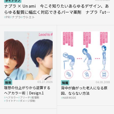
タイアップ
05.13.2026
ナプラ × Un ami 今こそ知りたいあらゆるデザイン、あ
らゆる髪質に幅広く対応できるパーマ薬剤 ナプラ『ut-
PR
ナプラ
ウトエト
et』
技術
03.27.2026
知識
04.18.2018
理想の仕上がりから逆算する
背中が曲がった老人になる原
ヘアカラー術｜Design.1
因、ならない方法
ヘアカラー
ブリーチ
処理剤
HAIR MODE
ライトナー
ダメージ抑制