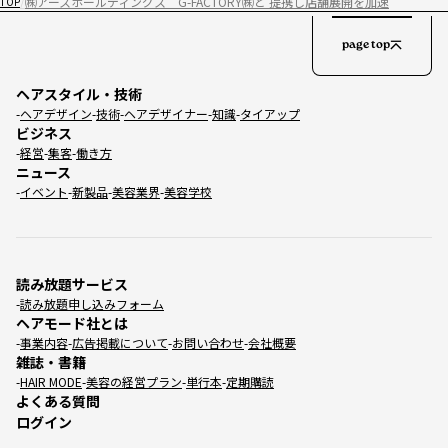
㈱アースホールディングス G-FACTORY㈱と 提携し店舗展開を加速
TOP
page top
ヘアスタイル・技術
ヘアデザイン
技術
ヘアデザイナー
知識
タイアップ
ビジネス
経営
集客
働き方
ニュース
イベント
新製品
美容業界
美容学校
読み放題サービス
読み放題申し込みフォーム
ヘアモード社とは
事業内容
広告掲載について
お問い合わせ
会社概要
雑誌・書籍
HAIR MODE
美容の経営プラン
単行本
定期購読
よくある質問
ログイン