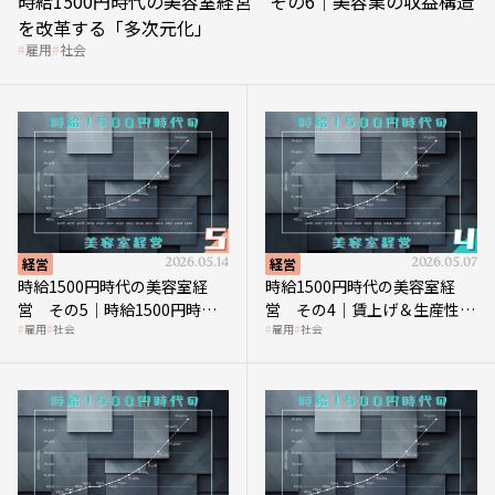
時給1500円時代の美容室経営 その6｜美容業の収益構造
を改革する「多次元化」
雇用
社会
経営
2026.05.14
経営
2026.05.07
時給1500円時代の美容室経
時給1500円時代の美容室経
営 その5｜時給1500円時代
営 その4｜賃上げ＆生産性向
雇用
社会
雇用
社会
の到来は美容業の収益構造を
上につなげる賢い助成金活用
見直す契機