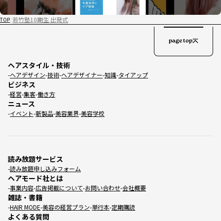
若竹塾10期生 出発式
TOP
page top
ヘアスタイル・技術
ヘアデザイン
技術
ヘアデザイナー
知識
タイアップ
ビジネス
経営
集客
働き方
ニュース
イベント
新製品
美容業界
美容学校
読み放題サービス
読み放題申し込みフォーム
ヘアモード社とは
事業内容
広告掲載について
お問い合わせ
会社概要
雑誌・書籍
HAIR MODE
美容の経営プラン
単行本
定期購読
よくある質問