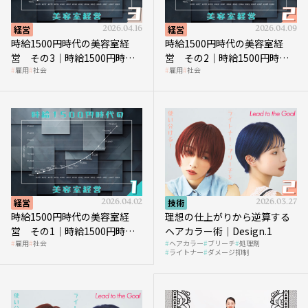
経営
2026.04.16
経営
2026.04.09
時給1500円時代の美容室経
時給1500円時代の美容室経
営 その3｜時給1500円時
営 その2｜時給1500円時代
雇用
社会
雇用
社会
代、美容業はどのような影響
に支払う給与はいくらなのか
を受けるのか？
経営
2026.04.02
技術
2026.03.27
時給1500円時代の美容室経
理想の仕上がりから逆算する
営 その1｜時給1500円時代
ヘアカラー術｜Design.1
雇用
社会
ヘアカラー
ブリーチ
処理剤
へ向かう社会的背景
ライトナー
ダメージ抑制