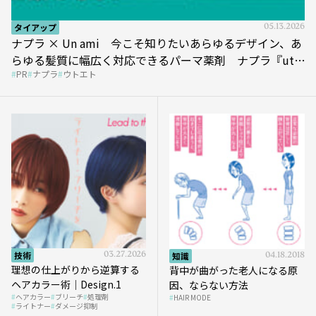
タイアップ
05.13.2026
ナプラ × Un ami 今こそ知りたいあらゆるデザイン、あ
らゆる髪質に幅広く対応できるパーマ薬剤 ナプラ『ut-
PR
ナプラ
ウトエト
et』
技術
03.27.2026
知識
04.18.2018
理想の仕上がりから逆算する
背中が曲がった老人になる原
ヘアカラー術｜Design.1
因、ならない方法
ヘアカラー
ブリーチ
処理剤
HAIR MODE
ライトナー
ダメージ抑制