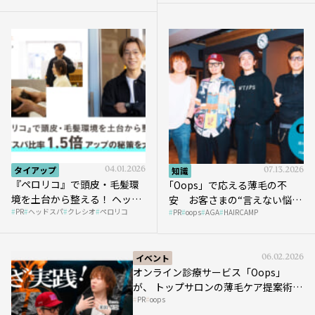
タイアップ
04.01.2026
知識
07.13.2026
『ペロリコ』で頭皮・毛髪環
｢Oops」で応える薄毛の不
境を土台から整える！ ヘッド
安 お客さまの“言えない悩
PR
ヘッドスパ
クレシオ
ペロリコ
スパ比率1.5倍アップの秘策を
PR
oops
AGA
HAIRCAMP
み”にどう向き合う？ ＃01
大公開
イベント
06.02.2026
オンライン診療サービス「Oops」
が、 トップサロンの薄毛ケア提案術を
PR
oops
HAIRCAMPで公開！