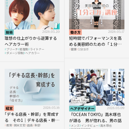
技術
2026.03.20
働き方
2026.03.17
理想の仕上がりから逆算する
短時間でパフォーマンスを高
ヘアカラー術
める美容師のための「１分ヨ
ブリーチ
処理剤
ライトナー
健康
1分ヨガ
ガ」講座｜実践編
ダメージ抑制
ヘアカラー
経営
2026.03.16
ヘアデザイナー
2026.03.09
｢デキる店長・幹部」を育成す
『OCEAN TOKYO』高木琢也
る その1｜デキる店長・幹部
が語る 男が惚れる、男の話
教育
岡本文宏
店長
幹部
メンズ
インタビュー
高木琢也
の「任せ方」