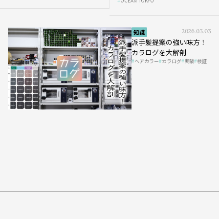
OCEAN TOKYO
知識
2026.03.03
派手髪提案の強い味方！
カラログを大解剖
ヘアカラー
カラログ
実験
検証