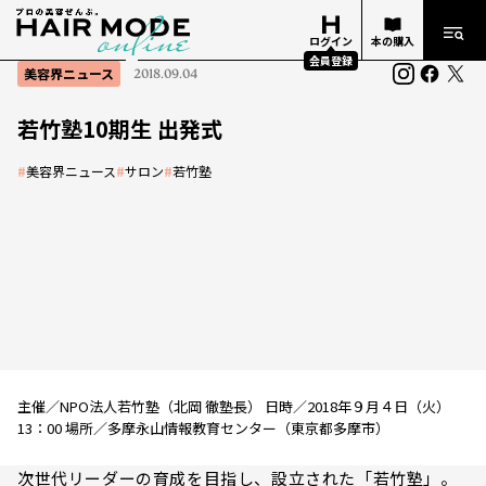
ログイン
本の購入
会員登録
美容界ニュース
2018.09.04
若竹塾10期生 出発式
#
美容界ニュース
#
サロン
#
若竹塾
主催／NPO法人若竹塾（北岡 徹塾長） 日時／2018年９月４日（火）
13：00 場所／多摩永山情報教育センター（東京都多摩市）
次世代リーダーの育成を目指し、設立された「若竹塾」。