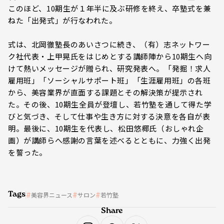
このほど、10期生が１年半に及ぶ研修を終え、卒塾式を兼
ねた「出発式」が行なわれた。
式は、北岡徹塾長のあいさつに続き、（有）志ネットワー
ク社代表・上甲晃氏をはじめとする講師陣から10期生へ向
けて熱いメッセージが贈られ、研究発表へ。「発掘！求人
雇用班」「ソーシャルサポート班」「生涯雇用班」の各班
から、美容業界が直面する課題とその解決策が提示され
た。その後、10期生全員が登壇し、若竹塾を通して得た学
びと気づき、そして仕事や生き方に対する決意を各自が表
明。最後に、10期生を代表し、松田悠椰氏（おしゃれ企
画）が講師らへ感謝の言葉を述べるとともに、力強く出発
を誓った。
Tags
美容界ニュース
サロン
若竹塾
Share