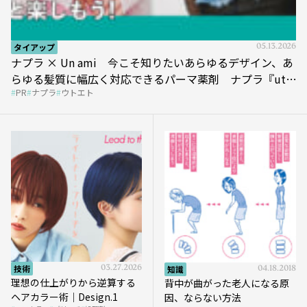
タイアップ
05.13.2026
ナプラ × Un ami 今こそ知りたいあらゆるデザイン、あ
らゆる髪質に幅広く対応できるパーマ薬剤 ナプラ『ut-
PR
ナプラ
ウトエト
et』
技術
03.27.2026
知識
04.18.2018
理想の仕上がりから逆算する
背中が曲がった老人になる原
ヘアカラー術｜Design.1
因、ならない方法