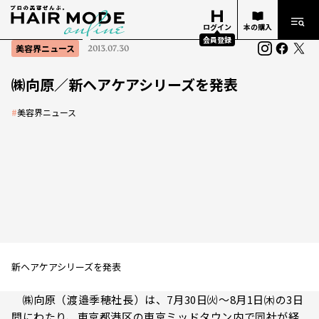
ログイン
本の購入
会員登録
美容界ニュース
2013.07.30
㈱向原／新ヘアケアシリーズを発表
#
美容界ニュース
新ヘアケアシリーズを発表
㈱向原（渡邉季穂社長）は、7月30日㈫〜8月1日㈭の3日
間にわたり、東京都港区の東京ミッドタウン内で同社が経