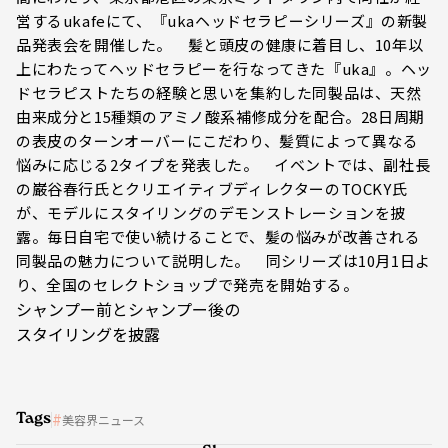
営するukafeにて、『ukaヘッドセラピーシリーズ』の新製
品発表会を開催した。 髪と頭皮の健康に着目し、10年以
上にわたってヘッドセラピーを行なってきた『uka』。ヘッ
ドセラピストたちの経験と思いを集約した同製品は、天然
由来成分と15種類のアミノ酸系補修成分を配合。28日周期
の表皮のターンオーバーにこだわり、髪質によって異なる
悩みに応じる2タイプを発表した。 イベントでは、副社長
の巌谷春行氏とクリエイティブディレクターのTOCKY氏
が、モデルにスタイリングのデモンストレーションを披
露。毎日自宅で使い続けることで、髪の悩みが改善される
同製品の魅力について説明した。 同シリーズは10月1日よ
り、全国のセレクトショップで発売を開始する。
シャンプー前とシャンプー後の
スタイリングを披露
Tags
美容界ニュース