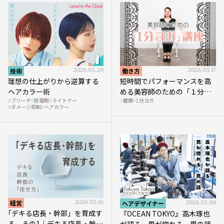
技術
2026.03.20
働き方
2026.03.17
理想の仕上がりから逆算する
短時間でパフォーマンスを高
ヘアカラー術
める美容師のための「１分ヨ
ブリーチ
処理剤
ライトナー
健康
1分ヨガ
ガ」講座｜実践編
ダメージ抑制
ヘアカラー
経営
2026.03.16
ヘアデザイナー
2026.03.09
｢デキる店長・幹部」を育成す
『OCEAN TOKYO』高木琢也
る その1｜デキる店長・幹部
が語る 男が惚れる、男の話