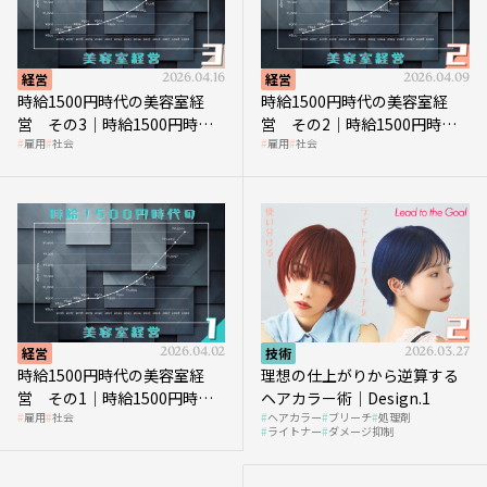
経営
2026.04.16
経営
2026.04.09
時給1500円時代の美容室経
時給1500円時代の美容室経
営 その3｜時給1500円時
営 その2｜時給1500円時代
雇用
社会
雇用
社会
代、美容業はどのような影響
に支払う給与はいくらなのか
を受けるのか？
経営
2026.04.02
技術
2026.03.27
時給1500円時代の美容室経
理想の仕上がりから逆算する
営 その1｜時給1500円時代
ヘアカラー術｜Design.1
雇用
社会
ヘアカラー
ブリーチ
処理剤
へ向かう社会的背景
ライトナー
ダメージ抑制