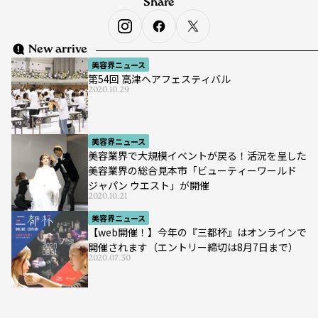
Share
New arrive
美容界ニュース
第54回 高津ヘアフェスティバル
2020.10.29
美容界ニュース
美容業界で大規模イベントが戻る！活況を呈した
美容業界の総合見本市「ビューティーワールド
ジャパン ウエスト」が開催
2020.10.21
美容界ニュース
【web開催！】今年の『三都杯』はオンラインで
開催されます（エントリー締切は8月7日まで）
2020.07.30