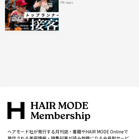
PR
oops
HAIRCAMPで公開！
ヘアモード社が発行する月刊誌・書籍やHAIR MODE Onlineで
発信される美容情報・特集記事が読み放題になる会員制サービ