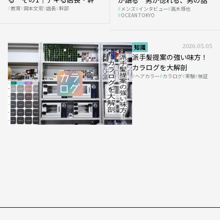
教育
岡本文宏
店長
幹部
メンズ
インタビュー
高木琢也
の「任せ方」
OCEAN TOKYO
知識
2026.03.03
派手髪提案の強い味方！
カラログを大解剖
ヘアカラー
カラログ
実験
検証