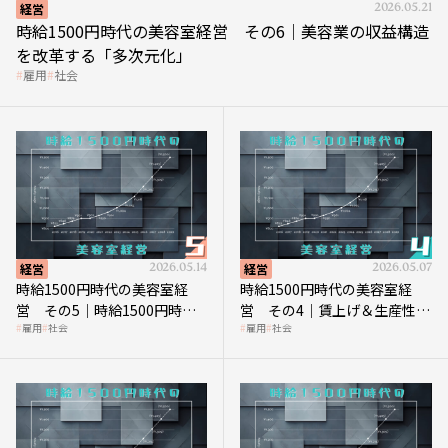
経営
2026.05.21
時給1500円時代の美容室経営 その6｜美容業の収益構造
を改革する「多次元化」
雇用
社会
経営
2026.05.14
経営
2026.05.07
時給1500円時代の美容室経
時給1500円時代の美容室経
営 その5｜時給1500円時代
営 その4｜賃上げ＆生産性向
雇用
社会
雇用
社会
の到来は美容業の収益構造を
上につなげる賢い助成金活用
見直す契機