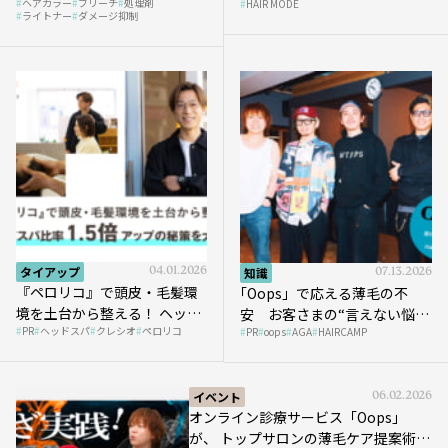
ヘアカラー
ブリーチ
処理剤
HAIR MODE
ライトナー
ダメージ抑制
タイアップ
04.01.2026
知識
07.13.2026
『ペロリコ』で頭皮・毛髪環
｢Oops」で応える薄毛の不
境を土台から整える！ ヘッド
安 お客さまの“言えない悩
PR
ヘッドスパ
クレシオ
ペロリコ
スパ比率1.5倍アップの秘策を
PR
oops
AGA
HAIRCAMP
み”にどう向き合う？ ＃01
大公開
イベント
06.02.2026
オンライン診療サービス「Oops」
が、 トップサロンの薄毛ケア提案術を