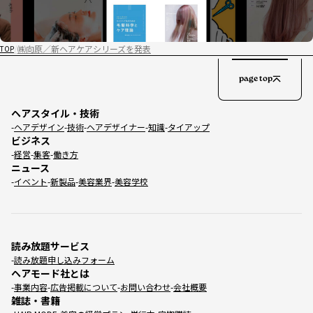
㈱向原／新ヘアケアシリーズを発表
TOP
page top
ヘアスタイル・技術
ヘアデザイン
技術
ヘアデザイナー
知識
タイアップ
ビジネス
経営
集客
働き方
ニュース
イベント
新製品
美容業界
美容学校
読み放題サービス
読み放題申し込みフォーム
ヘアモード社とは
事業内容
広告掲載について
お問い合わせ
会社概要
雑誌・書籍