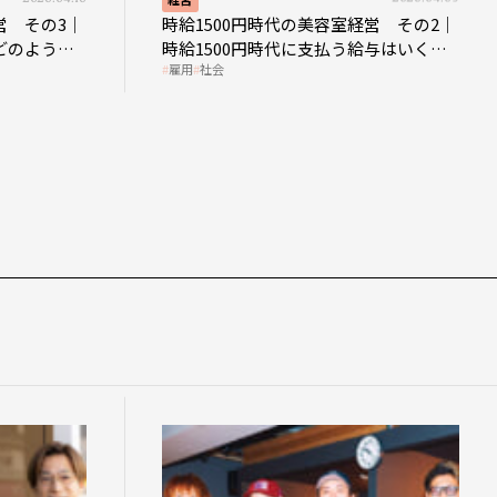
営 その3｜
時給1500円時代の美容室経営 その2｜
どのような
時給1500円時代に支払う給与はいくら
雇用
社会
なのか