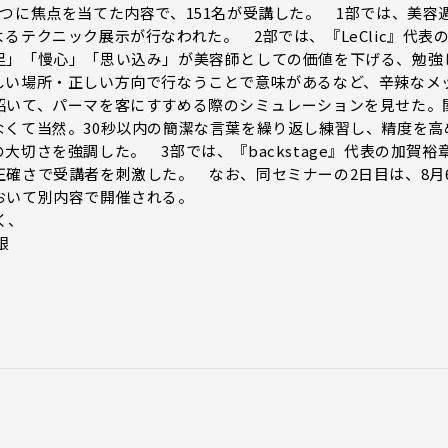
つに焦点を当てた内容で、151名が受講した。 1部では、美容
テクニック展示が行なわれた。 2部では、『LeClic』代表
足」「慢心」「思い込み」が美容師としての価値を下げる、勉強
しい場所・正しい方向で行なうことで意味があるなど、辛辣なメ
招いて、パーマを客にすすめる際のシミュレーションを見せた。
なくて当然。30秒以内の簡潔な言葉を繰り返し練習し、精度を高
切さを強調した。 3部では、『backstage』代表の加賀裕
確さで受講者を刺激した。 なお、同セミナーの2日目は、8月
おいて別内容で開催される。
く、
根