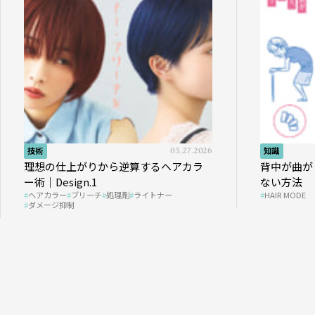
技術
03.27.2026
知識
理想の仕上がりから逆算するヘアカラ
背中が曲が
ー術｜Design.1
ない方法
ヘアカラー
ブリーチ
処理剤
ライトナー
HAIR MODE
ダメージ抑制