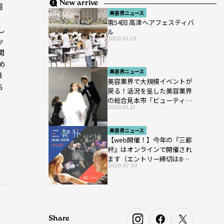
New arrive
週
美容界ニュース
の
第54回 高津ヘアフェスティバ
し
ル
2020.10.29
ッ
関
め
美容界ニュース
章
美容業界で大規模イベントが
6
戻る！活況を呈した美容業界
の総合見本市「ビューティー
2020.10.21
ワールド ジャパン ウエス
ト」が開催
美容界ニュース
【web開催！】今年の『三都
杯』はオンラインで開催され
ます（エントリー締切は8月7
2020.07.30
日まで）
Share