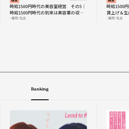
時給1500円時代の美容室経営 その5｜
時給150
時給1500円時代の到来は美容業の収益
賃上げ＆生
雇用
社会
雇用
社会
構造を見直す契機
成金活用
Ranking