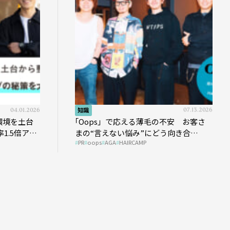
04.01.2026
知識
07.13.2026
環境を土台
｢Oops」で応える薄毛の不安 お客さ
1.5倍アッ
まの“言えない悩み”にどう向き合
PR
oops
AGA
HAIRCAMP
う？ ＃01