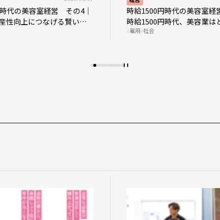
0円時代の美容室経営 その4｜
時給1500円時代の美容室経
産性向上につなげる賢い助
時給1500円時代、美容業は
雇用
社会
影響を受けるのか？