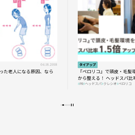
04.18.2018
タイアップ
った老人になる原因、なら
『ペロリコ』で頭皮・毛髪
から整える！ ヘッドスパ比率
PR
ヘッドスパ
クレシオ
ペロリコ
プの秘策を大公開