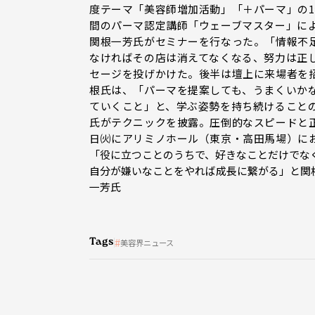
度テーマ「美容師増加活動」「＋パーマ」の1
間のパーマ認定講師「ウェーブマスター」による
関根一芳氏がセミナーを行なった。「情報不
なければその店は消えてなくなる、努力は正
セージを投げかけた。後半は壇上に来場者を
根氏は、「パーマを提案しても、うまくいか
ていくこと」と、学ぶ姿勢を持ち続けることの大
氏がテクニックを披露。圧倒的なスピードと正
日㈫にアリミノホール（東京・高田馬場）に
「役に立つことのうちで、好きなことだけでな
自分が嫌いなことをやれば成長に繋がる」と関
一芳氏
Tags
美容界ニュース