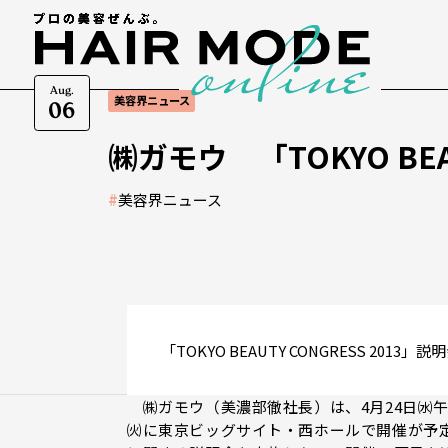
Aug.
美容界ニュース
06
㈱ガモウ 「TOKYO BEA
#
美容界ニュース
「TOKYO BEAUTY CONGRESS 2013」説
㈱ガモウ（美濃部徹社長）は、4月24日㈬午
㈫に東京ビッグサイト・西ホールで開催が予定さてい