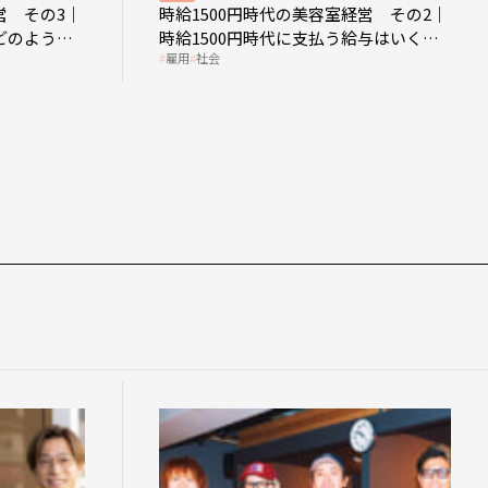
営 その3｜
時給1500円時代の美容室経営 その2｜
どのような
時給1500円時代に支払う給与はいくら
雇用
社会
なのか