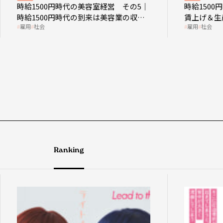
時給1500円時代の美容室経営 その5｜
時給150
時給1500円時代の到来は美容業の収益
賃上げ＆生
雇用
社会
雇用
社会
構造を見直す契機
成金活用
Ranking