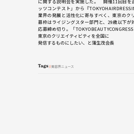
に関する説明会を実施した。 開催11回目
ッツコンテスト」から『TOKYOHAIRDRE
業界の発展と活性化に寄与すべく、東京のク
募枠はライジングスター部門と、29歳以下が
応募締め切り。「TOKYOBEAUTYCONGR
東京のクリエイティビティを全国に
発信するものにしたい、と蒲生茂会長
Tags
美容界ニュース