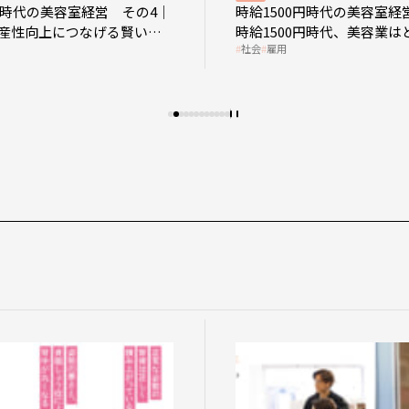
0円時代の美容室経営 その4｜
時給1500円時代の美容室経
産性向上につなげる賢い助
時給1500円時代、美容業は
社会
雇用
影響を受けるのか？