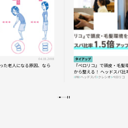
04.18.2018
タイアップ
った老人になる原因、なら
『ペロリコ』で頭皮・毛髪
から整える！ ヘッドスパ比率
PR
ヘッドスパ
クレシオ
ペロリコ
プの秘策を大公開