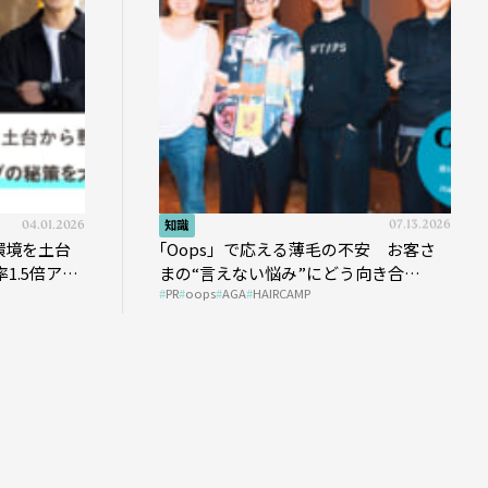
04.01.2026
知識
07.13.2026
環境を土台
｢Oops」で応える薄毛の不安 お客さ
1.5倍アッ
まの“言えない悩み”にどう向き合
PR
oops
AGA
HAIRCAMP
う？ ＃01