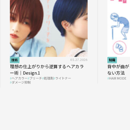
技術
03.27.2026
知識
理想の仕上がりから逆算するヘアカラ
背中が曲が
ー術｜Design.1
ない方法
ヘアカラー
ブリーチ
処理剤
ライトナー
HAIR MODE
ダメージ抑制