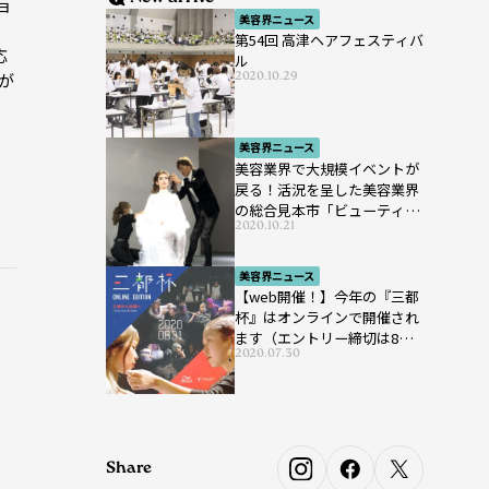
ョ
美容界ニュース
、
第54回 高津ヘアフェスティバ
応
ル
2020.10.29
が
美容界ニュース
美容業界で大規模イベントが
戻る！活況を呈した美容業界
の総合見本市「ビューティー
2020.10.21
ワールド ジャパン ウエス
ト」が開催
美容界ニュース
【web開催！】今年の『三都
杯』はオンラインで開催され
ます（エントリー締切は8月7
2020.07.30
日まで）
Share