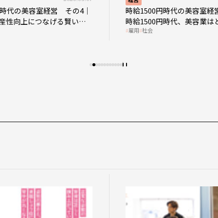
0円時代の美容室経営 その4｜
時給1500円時代の美容室経
産性向上につなげる賢い助
時給1500円時代、美容業は
雇用
社会
影響を受けるのか？