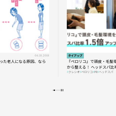
04.18.2018
タイアップ
った老人になる原因、なら
『ペロリコ』で頭皮・毛髪
から整える！ ヘッドスパ比率
クレシオ
ペロリコ
PR
ヘッドスパ
プの秘策を大公開