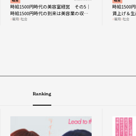
時給1500円時代の美容室経営 その5｜
時給150
時給1500円時代の到来は美容業の収益
賃上げ＆生
雇用
社会
雇用
社会
構造を見直す契機
成金活用
Ranking