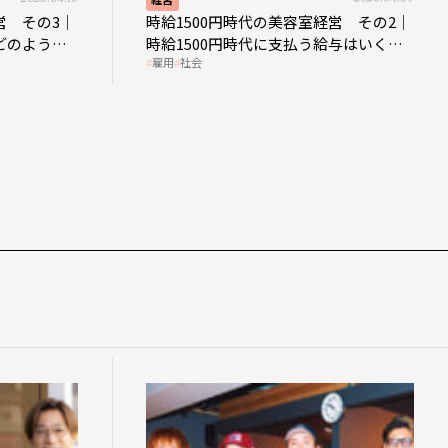
営 その3｜
時給1500円時代の美容室経営 その2｜
どのような
時給1500円時代に支払う給与はいくら
雇用
社会
なのか