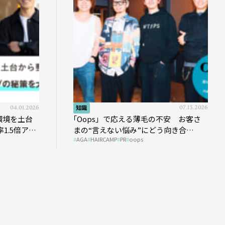
04.01.2026
知識
07.13.2026
環境を土台
｢Oops」で応える薄毛の不安 お客さ
1.5倍アッ
まの“言えない悩み”にどう向き合
AGA
HAIRCAMP
PR
oops
う？ ＃01