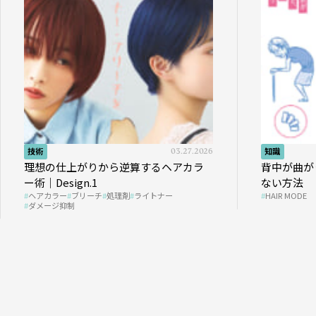
技術
03.27.2026
知識
理想の仕上がりから逆算するヘアカラ
背中が曲が
ー術｜Design.1
ない方法
ヘアカラー
ブリーチ
処理剤
ライトナー
HAIR MODE
ダメージ抑制