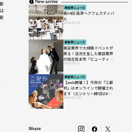
New arrive
新
美容界ニュース
は
第54回 高津ヘアフェスティバ
剛
ル
2020.10.29
美容界ニュース
美容業界で大規模イベントが
戻る！活況を呈した美容業界
の総合見本市「ビューティー
2020.10.21
ワールド ジャパン ウエス
ト」が開催
美容界ニュース
【web開催！】今年の『三都
杯』はオンラインで開催され
ます（エントリー締切は8月7
2020.07.30
日まで）
Share