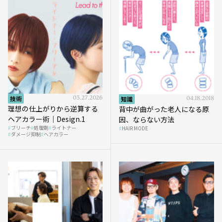
技術
03.27.2026
知識
04.18.2018
理想の仕上がりから逆算する
背中が曲がった老人になる原
ヘアカラー術｜Design.1
因、ならない方法
ブリーチ
処理剤
ライトナー
HAIR MODE
ダメージ抑制
ヘアカラー