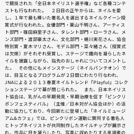
で競技された「全日本ネイリスト選手権」など各種コンテ
ストも行なわれた。 ２日目の正午からは、ネイルを愛
し、１年で最も輝いた著名人を選出するネイルクイーン授
賞式が行なわれた。女優部門・栗山千明さん、アーティス
ト部門・篠田麻里子さん、タレント部門・ローラさん、メ
ンズ部門・渡部豪太さん、文化部門・蜷川実花さん、協会
特別賞・夏木マリさん、モデル部門・菜々緒さん（授賞式
は欠席）がそれぞれ受賞し、ステージで趣向を凝らしたネ
イルを披露しながら、指先のおしゃれについてコメントし
た。 その他にもメインステージ（ネイルパンテオン）で
は、目玉となるプログラムが２日間にわたり行なわれ、
JNAによる２０１３春夏ネイルトレンド『Playful』コレク
ションステージで幕が閉じられた。 また、日本ネイリス
ト協会は、乳がんの早期発見・早期治療を促す「ピンクリ
ボンフェスティバル」（主催／日本対がん協会ほか）の活
動に協力しており、今回新たに登場した「ネイルミュージ
アム&カフェ」では、ピンクリボン運動に賛同する著名人
とトップネイリストが共同制作したネイルチップが展示さ
れ、作品に目を凝らしたり、写真に収めたりする来場者の