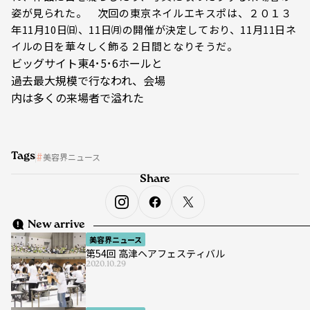
姿が見られた。 次回の東京ネイルエキスポは、２０１３
年11月10日㈰、11日㈪の開催が決定しており、11月11日ネ
イルの日を華々しく飾る２日間となりそうだ。
ビッグサイト東4･5･6ホールと
過去最大規模で行なわれ、会場
内は多くの来場者で溢れた
Tags
美容界ニュース
Share
New arrive
美容界ニュース
第54回 高津ヘアフェスティバル
2020.10.29