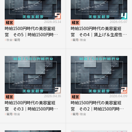
経営
2026.05.14
経営
2026.05.07
時給1500円時代の美容室経
時給1500円時代の美容室経
営 その5｜時給1500円時代
営 その4｜賃上げ＆生産性向
社会
雇用
雇用
社会
の到来は美容業の収益構造を
上につなげる賢い助成金活用
見直す契機
経営
2026.04.16
経営
2026.04.09
時給1500円時代の美容室経
時給1500円時代の美容室経
営 その3｜時給1500円時
営 その2｜時給1500円時代
雇用
社会
雇用
社会
代、美容業はどのような影響
に支払う給与はいくらなのか
を受けるのか？