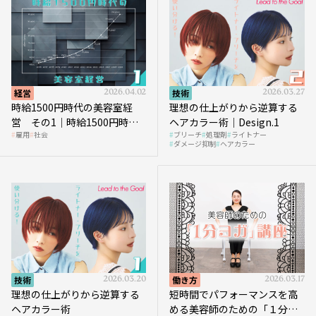
経営
2026.04.02
技術
2026.03.27
時給1500円時代の美容室経
理想の仕上がりから逆算する
営 その1｜時給1500円時代
ヘアカラー術｜Design.1
雇用
社会
ブリーチ
処理剤
ライトナー
へ向かう社会的背景
ダメージ抑制
ヘアカラー
技術
2026.03.20
働き方
2026.03.17
理想の仕上がりから逆算する
短時間でパフォーマンスを高
ヘアカラー術
める美容師のための「１分ヨ