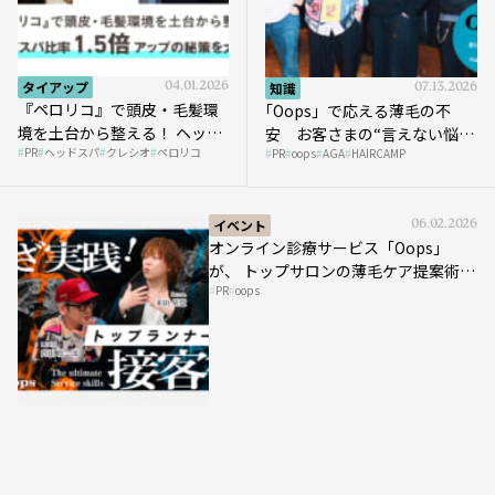
タイアップ
04.01.2026
知識
07.13.2026
『ペロリコ』で頭皮・毛髪環
｢Oops」で応える薄毛の不
境を土台から整える！ ヘッド
安 お客さまの“言えない悩
PR
ヘッドスパ
クレシオ
ペロリコ
スパ比率1.5倍アップの秘策を
PR
oops
AGA
HAIRCAMP
み”にどう向き合う？ ＃01
大公開
イベント
06.02.2026
オンライン診療サービス「Oops」
が、 トップサロンの薄毛ケア提案術を
PR
oops
HAIRCAMPで公開！