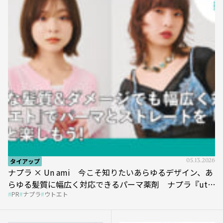
タイアップ
05.13.2026
ナプラ × Un ami 今こそ知りたいあらゆるデザイン、あ
らゆる髪質に幅広く対応できるパーマ薬剤 ナプラ『ut-
PR
ナプラ
ウトエト
et』