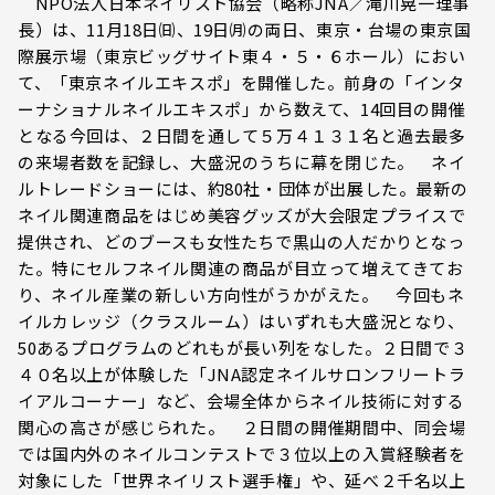
NPO法人日本ネイリスト協会（略称JNA／滝川晃一理事
長）は、11月18日㈰、19日㈪の両日、東京・台場の東京国
際展示場（東京ビッグサイト東４・５・６ホール）におい
て、「東京ネイルエキスポ」を開催した。前身の「インタ
ーナショナルネイルエキスポ」から数えて、14回目の開催
となる今回は、２日間を通して５万４１３１名と過去最多
の来場者数を記録し、大盛況のうちに幕を閉じた。 ネイ
ルトレードショーには、約80社・団体が出展した。最新の
ネイル関連商品をはじめ美容グッズが大会限定プライスで
提供され、どのブースも女性たちで黒山の人だかりとなっ
た。特にセルフネイル関連の商品が目立って増えてきてお
り、ネイル産業の新しい方向性がうかがえた。 今回もネ
イルカレッジ（クラスルーム）はいずれも大盛況となり、
50あるプログラムのどれもが長い列をなした。２日間で３
４０名以上が体験した「JNA認定ネイルサロンフリートラ
イアルコーナー」など、会場全体からネイル技術に対する
関心の高さが感じられた。 ２日間の開催期間中、同会場
では国内外のネイルコンテストで３位以上の入賞経験者を
対象にした「世界ネイリスト選手権」や、延べ２千名以上