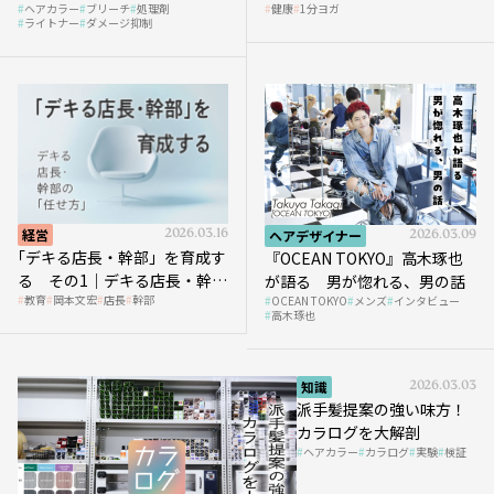
ヘアカラー
ブリーチ
処理剤
健康
1分ヨガ
ガ」講座｜実践編
ライトナー
ダメージ抑制
経営
2026.03.16
ヘアデザイナー
2026.03.09
｢デキる店長・幹部」を育成す
『OCEAN TOKYO』高木琢也
る その1｜デキる店長・幹部
が語る 男が惚れる、男の話
教育
岡本文宏
店長
幹部
OCEAN TOKYO
メンズ
インタビュー
の「任せ方」
高木琢也
知識
2026.03.03
派手髪提案の強い味方！
カラログを大解剖
ヘアカラー
カラログ
実験
検証