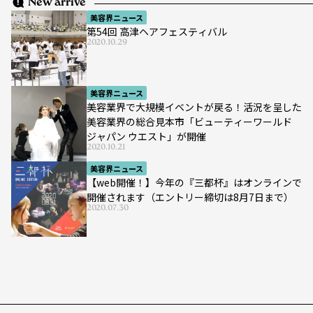
New arrive
美容界ニュース
第54回 高津ヘアフェスティバル
2020.10.29
美容界ニュース
美容業界で大規模イベントが戻る！活況を呈した
美容業界の総合見本市「ビューティーワールド
ジャパン ウエスト」が開催
2020.10.21
美容界ニュース
【web開催！】今年の『三都杯』はオンラインで
開催されます（エントリー締切は8月7日まで）
2020.07.30