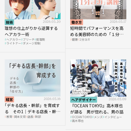
技術
2026.03.20
働き方
2026.03.17
理想の仕上がりから逆算する
短時間でパフォーマンスを高
ヘアカラー術
める美容師のための「１分ヨ
ヘアカラー
ブリーチ
処理剤
健康
1分ヨガ
ガ」講座｜実践編
ライトナー
ダメージ抑制
経営
2026.03.16
ヘアデザイナー
2026.03.09
｢デキる店長・幹部」を育成す
『OCEAN TOKYO』高木琢也
る その1｜デキる店長・幹部
が語る 男が惚れる、男の話
教育
岡本文宏
店長
幹部
OCEAN TOKYO
メンズ
インタビュー
の「任せ方」
高木琢也