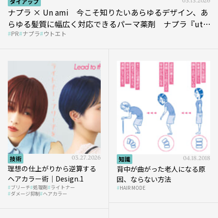
タイアップ
05.13.2026
ナプラ × Un ami 今こそ知りたいあらゆるデザイン、あ
らゆる髪質に幅広く対応できるパーマ薬剤 ナプラ『ut-
PR
ナプラ
ウトエト
et』
技術
03.27.2026
知識
04.18.2018
理想の仕上がりから逆算する
背中が曲がった老人になる原
ヘアカラー術｜Design.1
因、ならない方法
ブリーチ
処理剤
ライトナー
HAIR MODE
ダメージ抑制
ヘアカラー