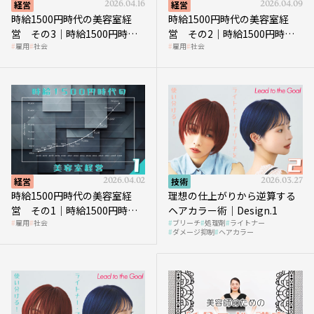
経営
2026.04.16
経営
2026.04.09
時給1500円時代の美容室経
時給1500円時代の美容室経
営 その3｜時給1500円時
営 その2｜時給1500円時代
雇用
社会
雇用
社会
代、美容業はどのような影響
に支払う給与はいくらなのか
を受けるのか？
経営
2026.04.02
技術
2026.03.27
時給1500円時代の美容室経
理想の仕上がりから逆算する
営 その1｜時給1500円時代
ヘアカラー術｜Design.1
雇用
社会
ブリーチ
処理剤
ライトナー
へ向かう社会的背景
ダメージ抑制
ヘアカラー