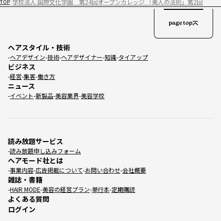
学校法人 国際文化学園 第24回オープンカレッジ 「美人の法則」第2回
TOP
page top
ヘアスタイル・技術
ヘアデザイン
技術
ヘアデザイナー
知識
タイアップ
ビジネス
経営
集客
働き方
ニュース
イベント
新製品
美容業界
美容学校
読み放題サービス
読み放題申し込みフォーム
ヘアモード社とは
事業内容
広告掲載について
お問い合わせ
会社概要
雑誌・書籍
HAIR MODE
美容の経営プラン
単行本
定期購読
よくある質問
ログイン