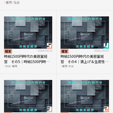
雇用
社会
経営
2026.05.14
経営
2026.05.07
時給1500円時代の美容室経
時給1500円時代の美容室経
営 その5｜時給1500円時代
営 その4｜賃上げ＆生産性向
社会
雇用
雇用
社会
の到来は美容業の収益構造を
上につなげる賢い助成金活用
見直す契機