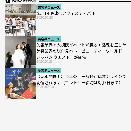
New arrive
美容界ニュース
第54回 高津ヘアフェスティバル
2020.10.29
美容界ニュース
美容業界で大規模イベントが戻る！活況を呈した
美容業界の総合見本市「ビューティーワールド
ジャパン ウエスト」が開催
2020.10.21
美容界ニュース
【web開催！】今年の『三都杯』はオンラインで
開催されます（エントリー締切は8月7日まで）
2020.07.30