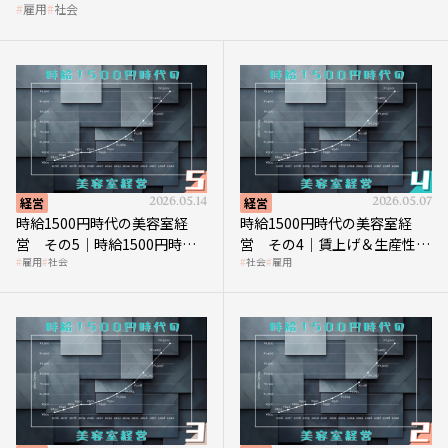
雇用
社会
経営
2026.05.14
経営
2026.05.07
時給1500円時代の美容室経
時給1500円時代の美容室経
営 その5｜時給1500円時代
営 その4｜賃上げ＆生産性向
雇用
社会
社会
雇用
の到来は美容業の収益構造を
上につなげる賢い助成金活用
見直す契機