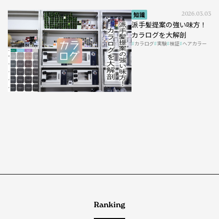
知識
2026.03.03
派手髪提案の強い味方！
カラログを大解剖
カラログ
実験
検証
ヘアカラー
Ranking