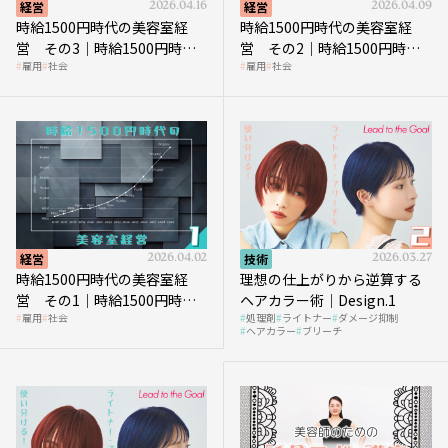
経営
2026.04.16
経営
2026.04.09
時給1500円時代の美容室経
時給1500円時代の美容室経
営 その3｜時給1500円時
営 その2｜時給1500円時代
雇用
社会
雇用
社会
代、美容業はどのような影響
に支払う給与はいくらなのか
を受けるのか？
経営
2026.04.02
技術
2026.03.27
時給1500円時代の美容室経
理想の仕上がりから逆算する
営 その1｜時給1500円時代
ヘアカラー術｜Design.1
雇用
社会
処理剤
ライトナー
ダメージ抑制
へ向かう社会的背景
ヘアカラー
ブリーチ