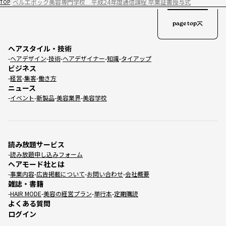
ベルエポック美容専門学校 平成24年度通信課程 卒業証書授与式
TOP
page top
ヘアスタイル・技術
ヘアデザイン
技術
ヘアデザイナー
知識
タイアップ
ビジネス
経営
集客
働き方
ニュース
イベント
新製品
美容業界
美容学校
読み放題サービス
読み放題申し込みフォーム
ヘアモード社とは
事業内容
広告掲載について
お問い合わせ
会社概要
雑誌・書籍
HAIR MODE
美容の経営プラン
単行本
定期購読
よくある質問
ログイン