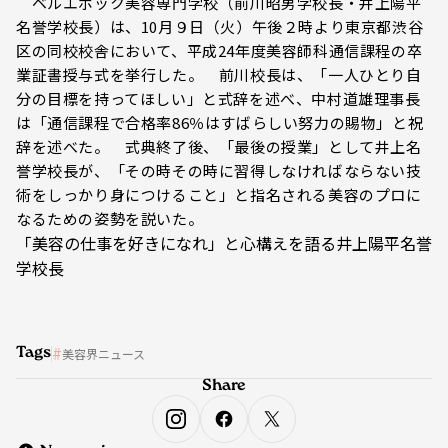
ベルエポック美容専門学校（前川昭男学校長・井上陽平
名誉学校長）は、10月９日（火）午後２時より東京都渋谷
区の同校校舎において、平成24年度美容師科通信課程の卒
業証書授与式を挙行した。 前川校長は、「一人ひとり自
分の目標を持ってほしい」と式辞を述べ、中村道雄理事長
は「通信課程で合格率86％はすばらしい努力の賜物」と祝
辞を述べた。 式典終了後、「最後の授業」として井上名
誉学校長が、「その時その時に習得しなければならない技
術をしっかり身につけること」と指名される美容のプロに
なるための姿勢を説いた。
「美容の仕事を好きになれ」と心構えを語る井上陽平名誉
学校長
Tags
美容界ニュース
Share