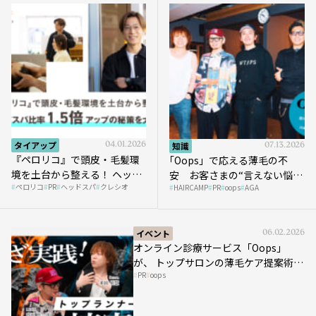
タイアップ
04.01.2026
知識
07.13.2026
『ペロリコ』で頭皮・毛髪環
｢Oops」で応える薄毛の不
境を土台から整える！ ヘッド
安 お客さまの“言えない悩
ペロリコ
PR
ヘッドスパ
クレシオ
スパ比率1.5倍アップの秘策を
HAIRCAMP
PR
oops
AGA
み”にどう向き合う？ ＃01
大公開
イベント
06.02.2026
オンライン診療サービス「Oops」
が、 トップサロンの薄毛ケア提案術を
PR
oops
HAIRCAMPで公開！