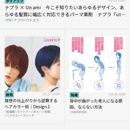
タイアップ
05.13.2026
ナプラ × Un ami 今こそ知りたいあらゆるデザイン、あ
らゆる髪質に幅広く対応できるパーマ薬剤 ナプラ『ut-
PR
ナプラ
ウトエト
et』
技術
03.27.2026
知識
04.18.2018
理想の仕上がりから逆算する
背中が曲がった老人になる原
ヘアカラー術｜Design.1
因、ならない方法
処理剤
ライトナー
ダメージ抑制
HAIR MODE
ヘアカラー
ブリーチ