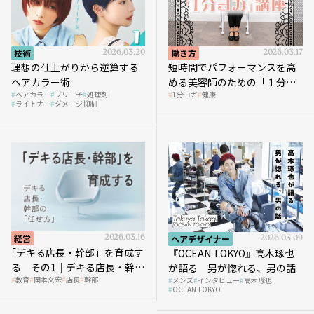
技術
2026.03.20
働き方
2026.03.17
理想の仕上がりから逆算する
短時間でパフォーマンスを高
ヘアカラー術
める美容師のための「１分ヨ
ヘアカラー
ブリーチ
処理剤
1分ヨガ
健康
ガ」講座｜実践編
ライトナー
ダメージ抑制
経営
2026.03.16
ヘアデザイナー
2026.03.09
｢デキる店長・幹部」を育成す
『OCEAN TOKYO』高木琢也
る その1｜デキる店長・幹部
が語る 男が惚れる、男の話
教育
岡本文宏
店長
幹部
メンズ
インタビュー
高木琢也
の「任せ方」
OCEAN TOKYO