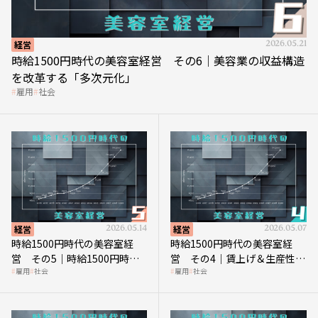
経営
2026.05.21
時給1500円時代の美容室経営 その6｜美容業の収益構造
を改革する「多次元化」
雇用
社会
経営
2026.05.14
経営
2026.05.07
時給1500円時代の美容室経
時給1500円時代の美容室経
営 その5｜時給1500円時代
営 その4｜賃上げ＆生産性向
雇用
社会
雇用
社会
の到来は美容業の収益構造を
上につなげる賢い助成金活用
見直す契機