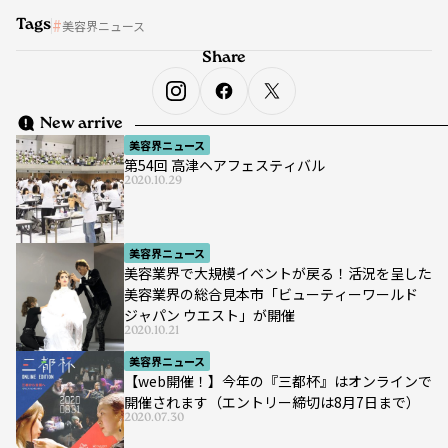
Tags
美容界ニュース
Share
New arrive
美容界ニュース
第54回 高津ヘアフェスティバル
2020.10.29
美容界ニュース
美容業界で大規模イベントが戻る！活況を呈した
美容業界の総合見本市「ビューティーワールド
ジャパン ウエスト」が開催
2020.10.21
美容界ニュース
【web開催！】今年の『三都杯』はオンラインで
開催されます（エントリー締切は8月7日まで）
2020.07.30