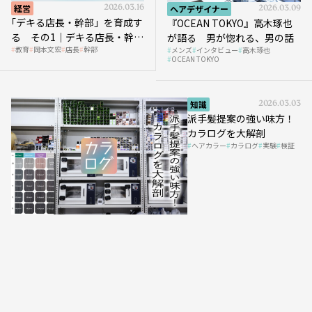
経営
2026.03.16
ヘアデザイナー
2026.03.09
｢デキる店長・幹部」を育成す
『OCEAN TOKYO』高木琢也
る その1｜デキる店長・幹部
が語る 男が惚れる、男の話
教育
岡本文宏
店長
幹部
メンズ
インタビュー
高木琢也
の「任せ方」
OCEAN TOKYO
知識
2026.03.03
派手髪提案の強い味方！
カラログを大解剖
ヘアカラー
カラログ
実験
検証