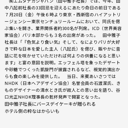
㈱エムタナカジャパン（田中雅子社長）では、今年、田
中八起前社長の33回忌を迎えるにあたり命日の前日である
７月20日（金）午後６時より東京・西新宿のハイアットリ
ージェンシー東京センチュリールームにおいて、同氏を偲
ぶ集いを開き、業界関係者約300名が列席。ICD（世界美容
家協会）パリ本部からも３名の出席があった。 田中雅子
社長は「『色気より食い気』そして、なによりパリが大好
きで粋な日本を愛した主人（八起氏）を偲び、賑やかに昔
話に花を咲かせていただければ何よりの供養になると思い
ます」と宴の意図を説明。エッフェル塔を象ったデザート
や砂糖でつくった凱旋門が披露されるなど、視覚的演出か
らも食の楽しみを提供した。 当日、来賓あいさつでは
NHDK（日本ヘアデザイン協会）名誉会員の石渡潔氏、き
ものデザイナーの清水とき氏が故人との思い出を語り、谷
口光正NHDK理事長の乾杯発声で開宴となった。
田中雅子社長にバースデイケーキが贈られる
ホテル側の粋なはからいも