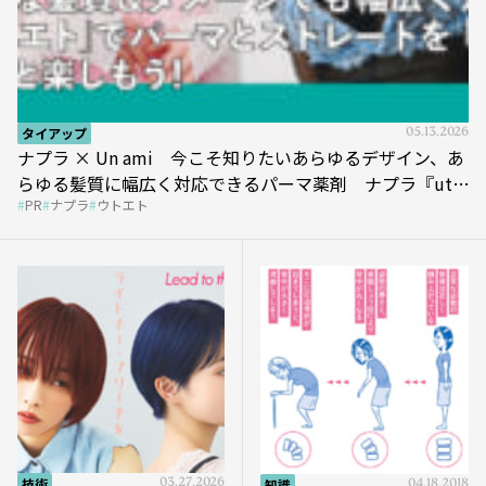
タイアップ
05.13.2026
ナプラ × Un ami 今こそ知りたいあらゆるデザイン、あ
らゆる髪質に幅広く対応できるパーマ薬剤 ナプラ『ut-
PR
ナプラ
ウトエト
et』
技術
03.27.2026
知識
04.18.2018