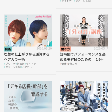
ライトナー
ダメージ抑制
技術
2026.03.20
働き方
2026.03.17
理想の仕上がりから逆算する
短時間でパフォーマンスを高
ヘアカラー術
める美容師のための「１分ヨ
ブリーチ
処理剤
ライトナー
健康
1分ヨガ
ガ」講座｜実践編
ダメージ抑制
ヘアカラー