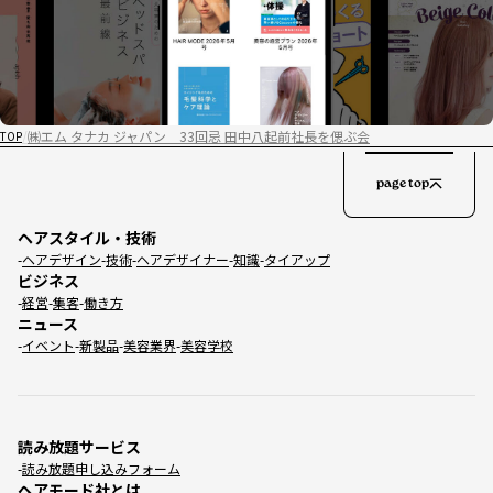
㈱エム タナカ ジャパン 33回忌 田中八起前社長を偲ぶ会
TOP
page top
ヘアスタイル・技術
ヘアデザイン
技術
ヘアデザイナー
知識
タイアップ
ビジネス
経営
集客
働き方
ニュース
イベント
新製品
美容業界
美容学校
読み放題サービス
読み放題申し込みフォーム
ヘアモード社とは