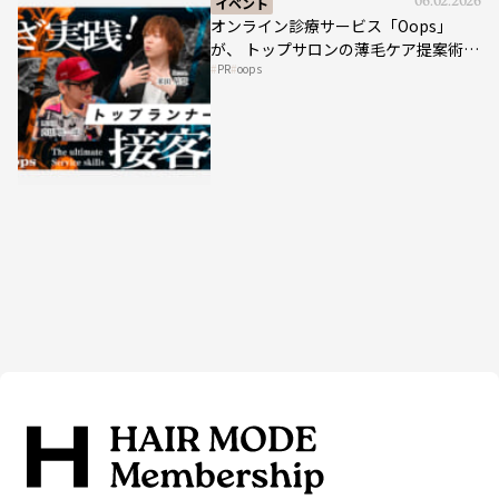
イベント
06.02.2026
オンライン診療サービス「Oops」
が、 トップサロンの薄毛ケア提案術を
PR
oops
HAIRCAMPで公開！