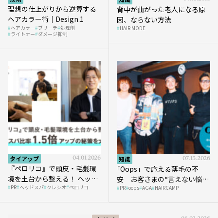
理想の仕上がりから逆算する
背中が曲がった老人になる原
ヘアカラー術｜Design.1
因、ならない方法
ヘアカラー
ブリーチ
処理剤
HAIR MODE
ライトナー
ダメージ抑制
タイアップ
04.01.2026
知識
07.13.2026
『ペロリコ』で頭皮・毛髪環
｢Oops」で応える薄毛の不
境を土台から整える！ ヘッド
安 お客さまの“言えない悩
PR
ヘッドスパ
クレシオ
ペロリコ
スパ比率1.5倍アップの秘策を
PR
oops
AGA
HAIRCAMP
み”にどう向き合う？ ＃01
大公開