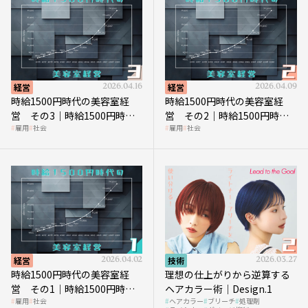
経営
2026.04.16
経営
2026.04.09
時給1500円時代の美容室経
時給1500円時代の美容室経
営 その3｜時給1500円時
営 その2｜時給1500円時代
雇用
社会
雇用
社会
代、美容業はどのような影響
に支払う給与はいくらなのか
を受けるのか？
経営
2026.04.02
技術
2026.03.27
時給1500円時代の美容室経
理想の仕上がりから逆算する
営 その1｜時給1500円時代
ヘアカラー術｜Design.1
雇用
社会
ヘアカラー
ブリーチ
処理剤
へ向かう社会的背景