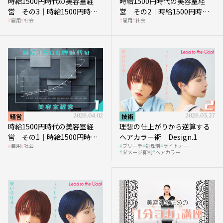
時給1500円時代の美容室経
時給1500円時代の美容室経
営 その3｜時給1500円時
営 その2｜時給1500円時代
雇用
社会
雇用
社会
代、美容業はどのような影響
に支払う給与はいくらなのか
を受けるのか？
経営
2026.04.02
技術
2026.03.27
時給1500円時代の美容室経
理想の仕上がりから逆算する
営 その1｜時給1500円時代
ヘアカラー術｜Design.1
雇用
社会
ブリーチ
処理剤
ライトナー
へ向かう社会的背景
ダメージ抑制
ヘアカラー