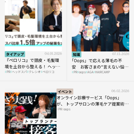
タイアップ
04.01.2026
知識
07.13.2026
『ペロリコ』で頭皮・毛髪環
｢Oops」で応える薄毛の不
境を土台から整える！ ヘッド
安 お客さまの“言えない悩
PR
ヘッドスパ
クレシオ
ペロリコ
スパ比率1.5倍アップの秘策を
PR
oops
AGA
HAIRCAMP
み”にどう向き合う？ ＃01
大公開
イベント
06.02.2026
オンライン診療サービス「Oops」
が、 トップサロンの薄毛ケア提案術を
PR
oops
HAIRCAMPで公開！