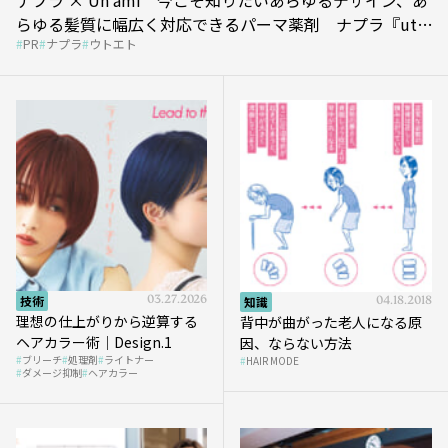
らゆる髪質に幅広く対応できるパーマ薬剤 ナプラ『ut-
PR
ナプラ
ウトエト
et』
技術
03.27.2026
知識
04.18.2018
理想の仕上がりから逆算する
背中が曲がった老人になる原
ヘアカラー術｜Design.1
因、ならない方法
ブリーチ
処理剤
ライトナー
HAIR MODE
ダメージ抑制
ヘアカラー