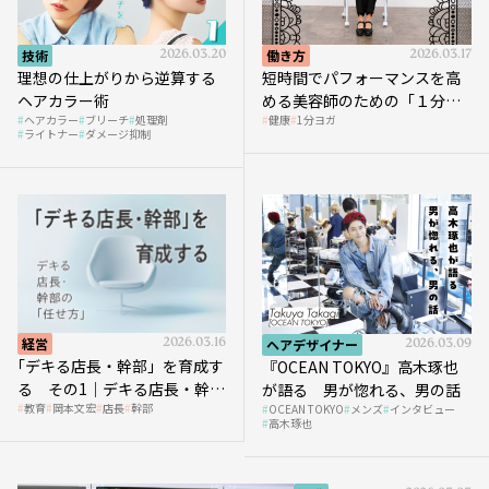
技術
2026.03.20
働き方
2026.03.17
理想の仕上がりから逆算する
短時間でパフォーマンスを高
ヘアカラー術
める美容師のための「１分ヨ
ヘアカラー
ブリーチ
処理剤
健康
1分ヨガ
ガ」講座｜実践編
ライトナー
ダメージ抑制
経営
2026.03.16
ヘアデザイナー
2026.03.09
｢デキる店長・幹部」を育成す
『OCEAN TOKYO』高木琢也
る その1｜デキる店長・幹部
が語る 男が惚れる、男の話
教育
岡本文宏
店長
幹部
OCEAN TOKYO
メンズ
インタビュー
の「任せ方」
高木琢也