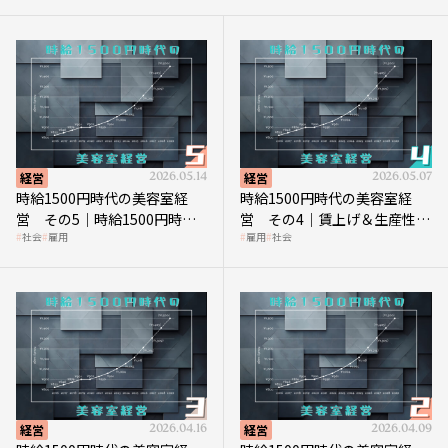
経営
2026.05.14
経営
2026.05.07
時給1500円時代の美容室経
時給1500円時代の美容室経
営 その5｜時給1500円時代
営 その4｜賃上げ＆生産性向
社会
雇用
雇用
社会
の到来は美容業の収益構造を
上につなげる賢い助成金活用
見直す契機
経営
2026.04.16
経営
2026.04.09