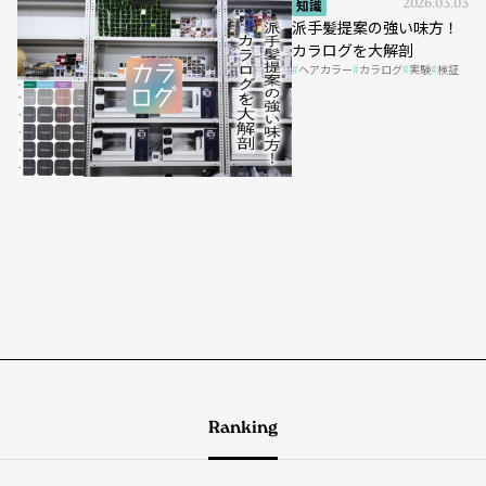
知識
2026.03.03
派手髪提案の強い味方！
カラログを大解剖
ヘアカラー
カラログ
実験
検証
Ranking