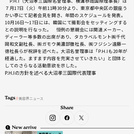
P.H.I（大沼孝三国際名誉理事、横溝恭哉国際理事長）は
７月17日（火）午前11時30分より、東京都中央区の銀座う
かい亭にて記者会見を開き、年間のスケジュールを発表。
10月16日〜17日には、韓国にて撮影会をセッティングする
との説明を行なった。 恒例の懇親会には関連メーカー、
ディーラー等多数の出席があり、タカラベルモント㈱千代
岡和文副社長、㈱ガモウ美濃部徹社長、㈱フジシン遠藤一
徳社長らが祝辞を述べた。大沼名誉理事は「P.H.Iも20年が
経過した。ますます内容を充実させていきたい」と団体と
してのさらなる活動意欲を示した。
P.H.Iの方針を述べる大沼孝三国際代表理事
Tags
美容界ニュース
Share
New arrive
美容界ニュース