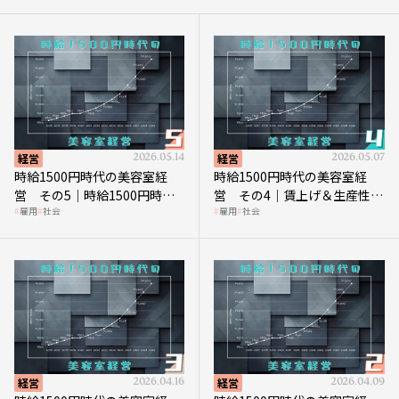
経営
2026.05.14
経営
2026.05.07
時給1500円時代の美容室経
時給1500円時代の美容室経
営 その5｜時給1500円時代
営 その4｜賃上げ＆生産性向
雇用
社会
雇用
社会
の到来は美容業の収益構造を
上につなげる賢い助成金活用
見直す契機
経営
2026.04.16
経営
2026.04.09