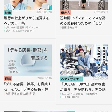
技術
2026.03.20
働き方
2026.03.17
理想の仕上がりから逆算する
短時間でパフォーマンスを高
ヘアカラー術
める美容師のための「１分ヨ
ブリーチ
処理剤
ライトナー
健康
1分ヨガ
ガ」講座｜実践編
ダメージ抑制
ヘアカラー
経営
2026.03.16
ヘアデザイナー
2026.03.09
｢デキる店長・幹部」を育成す
『OCEAN TOKYO』高木琢也
る その1｜デキる店長・幹部
が語る 男が惚れる、男の話
教育
岡本文宏
店長
幹部
メンズ
インタビュー
高木琢也
の「任せ方」
OCEAN TOKYO