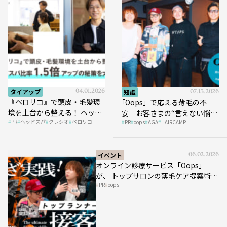
タイアップ
04.01.2026
知識
07.13.2026
『ペロリコ』で頭皮・毛髪環
｢Oops」で応える薄毛の不
境を土台から整える！ ヘッド
安 お客さまの“言えない悩
PR
ヘッドスパ
クレシオ
ペロリコ
スパ比率1.5倍アップの秘策を
PR
oops
AGA
HAIRCAMP
み”にどう向き合う？ ＃01
大公開
イベント
06.02.2026
オンライン診療サービス「Oops」
が、 トップサロンの薄毛ケア提案術を
PR
oops
HAIRCAMPで公開！