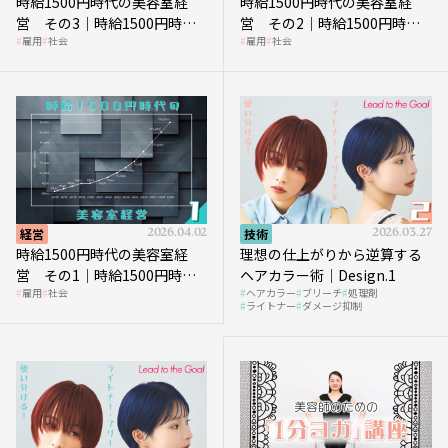
時給1500円時代の美容室経
時給1500円時代の美容室経
営 その3｜時給1500円時
営 その2｜時給1500円時代
雇用
社会
雇用
社会
代、美容業はどのような影響
に支払う給与はいくらなのか
を受けるのか？
経営
2026.04.02
技術
2026.03.27
時給1500円時代の美容室経
理想の仕上がりから逆算する
営 その1｜時給1500円時代
ヘアカラー術｜Design.1
雇用
社会
ヘアカラー
ブリーチ
処理剤
へ向かう社会的背景
ライトナー
ダメージ抑制