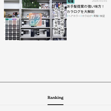
知識
2026.03.03
派手髪提案の強い味方！
カラログを大解剖
ヘアカラー
カラログ
実験
検証
Ranking