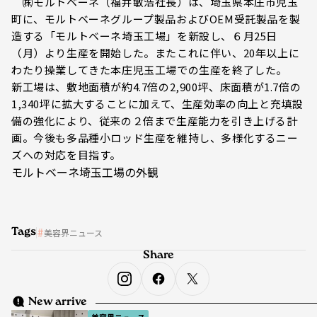
㈱モルトベーネ（福井敏浩社長）は、埼玉県本庄市児玉
町に、モルトベーネグループ製品およびOEM受託製品を製
造する「モルトベーネ埼玉工場」を新設し、６月25日
（月）より生産を開始した。またこれに伴い、20年以上に
わたり操業してきた本庄児玉工場での生産を終了した。
新工場は、敷地面積が約4.7倍の2,900坪、床面積が1.7倍の
1,340坪に拡大することに加えて、生産効率の向上と充填設
備の強化により、従来の２倍まで生産能力を引き上げる計
画。今後も多品種小ロッド生産を維持し、多様化するニー
ズへの対応を目指す。
モルトベーネ埼玉工場の外観
Tags
美容界ニュース
Share
New arrive
美容界ニュース