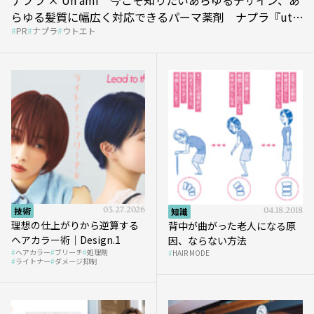
らゆる髪質に幅広く対応できるパーマ薬剤 ナプラ『ut-
PR
ナプラ
ウトエト
et』
技術
03.27.2026
知識
04.18.2018
理想の仕上がりから逆算する
背中が曲がった老人になる原
ヘアカラー術｜Design.1
因、ならない方法
ヘアカラー
ブリーチ
処理剤
HAIR MODE
ライトナー
ダメージ抑制