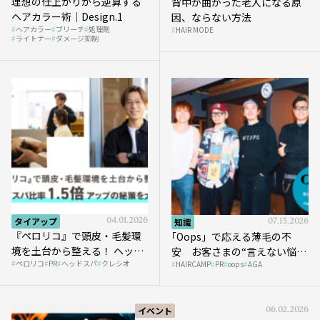
理想の仕上がりから逆算する
背中が曲がった老人になる原
ヘアカラー術｜Design.1
因、ならない方法
ヘアカラー
ブリーチ
処理剤
HAIR MODE
ライトナー
ダメージ抑制
タイアップ
04.01.2026
知識
07.13.2026
『ペロリコ』で頭皮・毛髪環
｢Oops」で応える薄毛の不
境を土台から整える！ ヘッド
安 お客さまの“言えない悩
ペロリコ
PR
ヘッドスパ
クレシオ
スパ比率1.5倍アップの秘策を
HAIRCAMP
PR
oops
AGA
み”にどう向き合う？ ＃01
大公開
イベント
06.02.2026