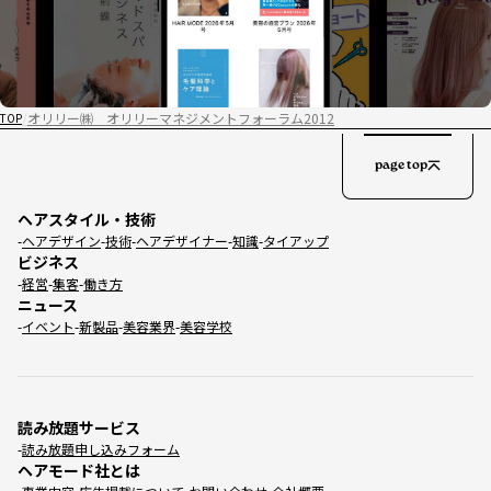
オリリー㈱ オリリーマネジメントフォーラム2012
TOP
page top
ヘアスタイル・技術
ヘアデザイン
技術
ヘアデザイナー
知識
タイアップ
ビジネス
経営
集客
働き方
ニュース
イベント
新製品
美容業界
美容学校
読み放題サービス
読み放題申し込みフォーム
ヘアモード社とは