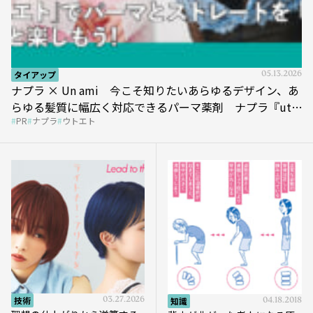
タイアップ
05.13.2026
ナプラ × Un ami 今こそ知りたいあらゆるデザイン、あ
らゆる髪質に幅広く対応できるパーマ薬剤 ナプラ『ut-
PR
ナプラ
ウトエト
et』
技術
03.27.2026
知識
04.18.2018