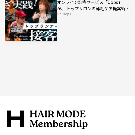
オンライン診療サービス「Oops」
が、 トップサロンの薄毛ケア提案術を
PR
oops
HAIRCAMPで公開！