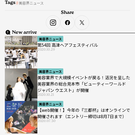
Tags
美容界ニュース
Share
New arrive
美容界ニュース
第54回 高津ヘアフェスティバル
2020.10.29
美容界ニュース
美容業界で大規模イベントが戻る！活況を呈した
美容業界の総合見本市「ビューティーワールド
ジャパン ウエスト」が開催
2020.10.21
美容界ニュース
【web開催！】今年の『三都杯』はオンラインで
開催されます（エントリー締切は8月7日まで）
2020.07.30