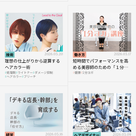
技術
2026.03.20
働き方
2026.03.17
理想の仕上がりから逆算する
短時間でパフォーマンスを高
ヘアカラー術
める美容師のための「１分ヨ
処理剤
ライトナー
ダメージ抑制
健康
1分ヨガ
ガ」講座｜実践編
ヘアカラー
ブリーチ
経営
2026.03.16
ヘアデザイナー
2026.03.09