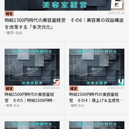
経営
2026.05.21
時給1500円時代の美容室経営 その6｜美容業の収益構造
を改革する「多次元化」
雇用
社会
経営
2026.05.14
経営
2026.05.07
時給1500円時代の美容室経
時給1500円時代の美容室経
営 その5｜時給1500円時代
営 その4｜賃上げ＆生産性向
雇用
社会
雇用
社会
の到来は美容業の収益構造を
上につなげる賢い助成金活用
見直す契機