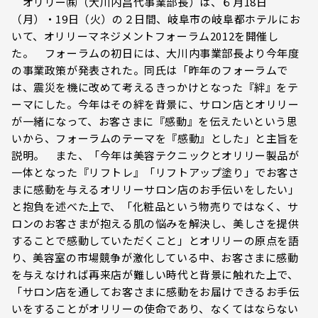
オリリー㈱（大川内昌代事業部長）は、６月18日
（月）・19日（火）の２日間、岐阜市の岐阜都ホテルにお
いて、オリリーマネジメントフォーラム2012を開催し
た。 フォーラムの初日には、大川内事業部長より今年度
の事業政策が発表された。同氏は「昨年のフォーラムで
は、震災を機に改めて考えるきっかけとなった『絆』をテ
ーマにした。今年はその絆を背景に、サロン店とオリリー
が一緒になって、お客さまに『感動』を伝えたいという思
いから、フォーラムのテーマを『感動』とした」と主旨を
説明。 また、「今年は美容テクニックとオリリー製品が
一体となった『リフトレ』「リフトアップ塗り」でお客さ
まに感動を与えるオリリーサロン店のお手伝いをしたい」
と抱負を述べた上で、「化粧品という物売りではなく、サ
ロンのお客さまが抱える肌の悩みを解決し、美しさを提供
することで感動していただくこと」とオリリーの原点を語
り、美容室の市場競争が激化している中、お客さまに感動
を与えなければ再来店が難しい時代と背景に触れた上で、
「サロン店を通してお客さまに感動をお届けできるお手伝
いをすることがオリリーの使命であり、なくてはならない