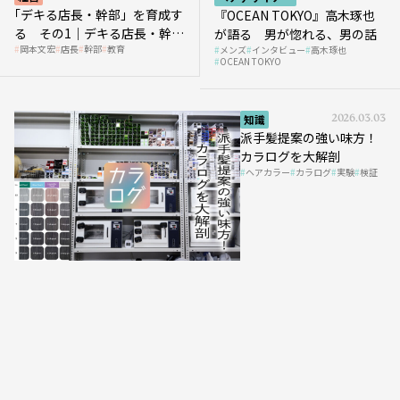
｢デキる店長・幹部」を育成す
『OCEAN TOKYO』高木琢也
る その1｜デキる店長・幹部
が語る 男が惚れる、男の話
岡本文宏
店長
幹部
教育
メンズ
インタビュー
高木琢也
の「任せ方」
OCEAN TOKYO
知識
2026.03.03
派手髪提案の強い味方！
カラログを大解剖
ヘアカラー
カラログ
実験
検証