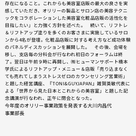
存在になること。これからも美容室店販の最大の良さを実
感していただき、オリリーの製品とサロン店の美容テクニ
ックをコラボレーションした美容室化粧品店販の活性化を
目指したい」と力強く方針を述べた。 続いて、リフトレ
＆リフトアップ塗りを多くのお客さまに実施しているサロ
ンから4名が登壇。化粧品店販に対する考え方など成功体験
のパネルディスカッションを展開した。 その後、会場を
移し、支店毎の分科会が行なわれ初日のフォーラムは終
了。翌日は午前９時に再開し、㈲ヒューマンサポート橋本
学氏によるリフトアップ・メニュー＆店販「売り込まなく
ても売れてしまうストレスゼロのカウンセリング営業術」
と題した経営講座、『TONI&GUYJAPAN』雑賀英敏代表に
よる「世界から見た日本とこれからの美容室」と題した記
念講演が行なわれ、正午に閉会となった。
今年度のオリリー事業政策を発表する大川内昌代
事業部長