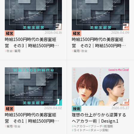
経営
2026.04.16
経営
2026.04.09
時給1500円時代の美容室経
時給1500円時代の美容室経
営 その3｜時給1500円時
営 その2｜時給1500円時代
社会
雇用
雇用
社会
代、美容業はどのような影響
に支払う給与はいくらなのか
を受けるのか？
経営
2026.04.02
技術
2026.03.27
時給1500円時代の美容室経
理想の仕上がりから逆算する
営 その1｜時給1500円時代
ヘアカラー術｜Design.1
雇用
社会
ヘアカラー
ブリーチ
処理剤
へ向かう社会的背景
ライトナー
ダメージ抑制