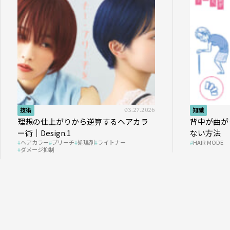
技術
03.27.2026
知識
理想の仕上がりから逆算するヘアカラ
背中が曲が
ー術｜Design.1
ない方法
ヘアカラー
ブリーチ
処理剤
ライトナー
HAIR MODE
ダメージ抑制