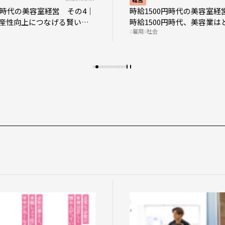
0円時代の美容室経営 その4｜
時給1500円時代の美容室経
産性向上につなげる賢い助
時給1500円時代、美容業は
雇用
社会
影響を受けるのか？