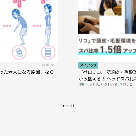
04.18.2018
タイアップ
った老人になる原因、なら
『ペロリコ』で頭皮・毛髪
から整える！ ヘッドスパ比率
PR
ヘッドスパ
クレシオ
ペロリコ
プの秘策を大公開