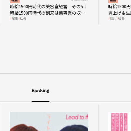
時給1500円時代の美容室経営 その5｜
時給150
時給1500円時代の到来は美容業の収益
賃上げ＆生
雇用
社会
雇用
社会
構造を見直す契機
成金活用
Ranking