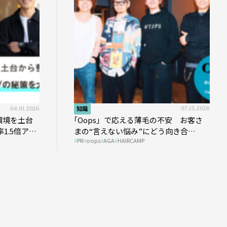
04.01.2026
知識
07.13.2026
環境を土台
｢Oops」で応える薄毛の不安 お客さ
1.5倍アッ
まの“言えない悩み”にどう向き合
PR
oops
AGA
HAIRCAMP
う？ ＃01