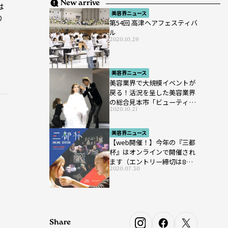
New arrive
は
美容界ニュース
り
第54回 高津ヘアフェスティバ
ル
2020.10.29
美容界ニュース
美容業界で大規模イベントが
戻る！活況を呈した美容業界
の総合見本市「ビューティー
2020.10.21
ワールド ジャパン ウエス
ト」が開催
美容界ニュース
【web開催！】今年の『三都
杯』はオンラインで開催され
ます（エントリー締切は8月7
2020.07.30
日まで）
Share