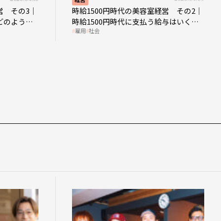
営 その3｜
時給1500円時代の美容室経営 その2｜
どのような
時給1500円時代に支払う給与はいくら
雇用
社会
なのか