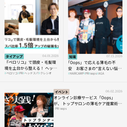
タイアップ
04.01.2026
知識
07.13.2026
『ペロリコ』で頭皮・毛髪環
｢Oops」で応える薄毛の不
境を土台から整える！ ヘッド
安 お客さまの“言えない悩
ペロリコ
PR
ヘッドスパ
クレシオ
スパ比率1.5倍アップの秘策を
HAIRCAMP
PR
oops
AGA
み”にどう向き合う？ ＃01
大公開
イベント
06.02.2026
オンライン診療サービス「Oops」
が、 トップサロンの薄毛ケア提案術を
PR
oops
HAIRCAMPで公開！