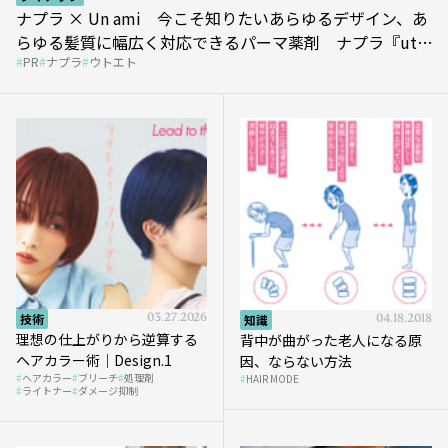
ナプラ × Un ami 今こそ知りたいあらゆるデザイン、あ
らゆる髪質に幅広く対応できるパーマ薬剤 ナプラ『ut-
PR
ナプラ
ウトエト
et』
技術
03.27.2026
知識
04.18.2018
理想の仕上がりから逆算する
背中が曲がった老人になる原
ヘアカラー術｜Design.1
因、ならない方法
ヘアカラー
ブリーチ
処理剤
HAIR MODE
ライトナー
ダメージ抑制