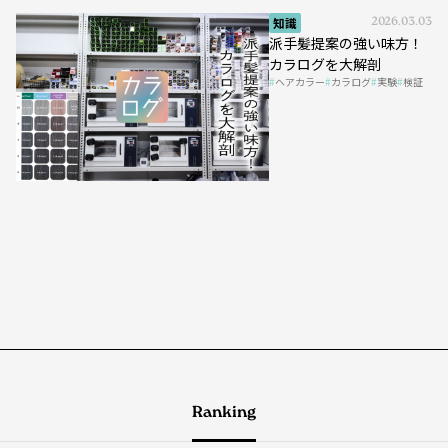
知識
2026.03.03
派手髪提案の強い味方！
カラログを大解剖
ヘアカラー
カラログ
実験
検証
Ranking