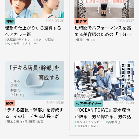
技術
2026.03.20
働き方
2026.03.17
理想の仕上がりから逆算する
短時間でパフォーマンスを高
ヘアカラー術
める美容師のための「１分ヨ
処理剤
ライトナー
ダメージ抑制
健康
1分ヨガ
ガ」講座｜実践編
ヘアカラー
ブリーチ
経営
2026.03.16
ヘアデザイナー
2026.03.09
｢デキる店長・幹部」を育成す
『OCEAN TOKYO』高木琢也
る その1｜デキる店長・幹部
が語る 男が惚れる、男の話
岡本文宏
店長
幹部
教育
メンズ
インタビュー
高木琢也
の「任せ方」
OCEAN TOKYO