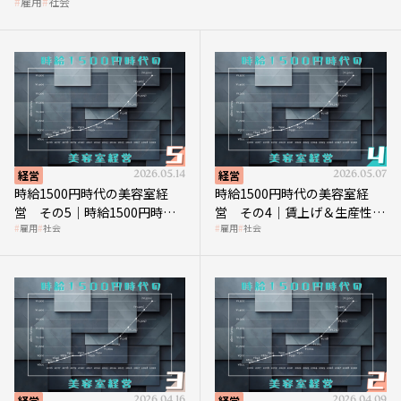
雇用
社会
経営
2026.05.14
経営
2026.05.07
時給1500円時代の美容室経
時給1500円時代の美容室経
営 その5｜時給1500円時代
営 その4｜賃上げ＆生産性向
雇用
社会
雇用
社会
の到来は美容業の収益構造を
上につなげる賢い助成金活用
見直す契機
経営
2026.04.16
経営
2026.04.09