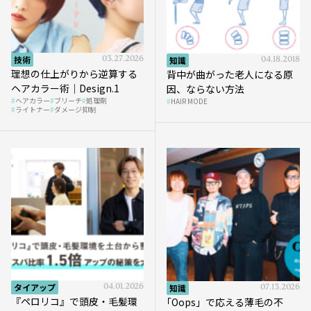
技術
03.27.2026
知識
04.18.2018
理想の仕上がりから逆算する
背中が曲がった老人になる原
ヘアカラー術｜Design.1
因、ならない方法
ヘアカラー
ブリーチ
処理剤
HAIR MODE
ライトナー
ダメージ抑制
タイアップ
04.01.2026
知識
07.13.2026
『ペロリコ』で頭皮・毛髪環
｢Oops」で応える薄毛の不