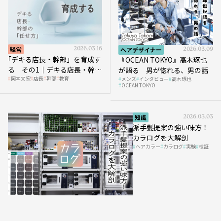
経営
2026.03.16
ヘアデザイナー
2026.03.09
｢デキる店長・幹部」を育成す
『OCEAN TOKYO』高木琢也
る その1｜デキる店長・幹部
が語る 男が惚れる、男の話
岡本文宏
店長
幹部
教育
メンズ
インタビュー
高木琢也
の「任せ方」
OCEAN TOKYO
知識
2026.03.03
派手髪提案の強い味方！
カラログを大解剖
ヘアカラー
カラログ
実験
検証