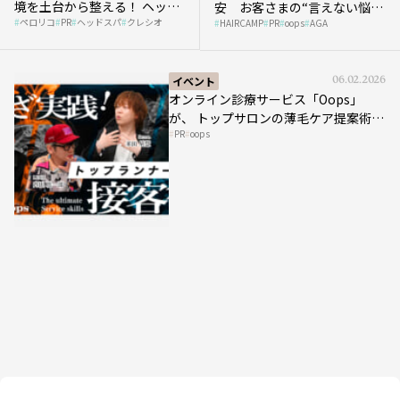
境を土台から整える！ ヘッド
安 お客さまの“言えない悩
ペロリコ
PR
ヘッドスパ
クレシオ
スパ比率1.5倍アップの秘策を
HAIRCAMP
PR
oops
AGA
み”にどう向き合う？ ＃01
大公開
イベント
06.02.2026
オンライン診療サービス「Oops」
が、 トップサロンの薄毛ケア提案術を
PR
oops
HAIRCAMPで公開！