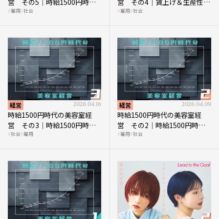
営 その5｜時給1500円時代
営 その4｜賃上げ＆生産性向
雇用
社会
雇用
社会
の到来は美容業の収益構造を
上につなげる賢い助成金活用
見直す契機
経営
2026.04.16
経営
2026.04.09
時給1500円時代の美容室経
時給1500円時代の美容室経
営 その3｜時給1500円時
営 その2｜時給1500円時代
社会
雇用
雇用
社会
代、美容業はどのような影響
に支払う給与はいくらなのか
を受けるのか？