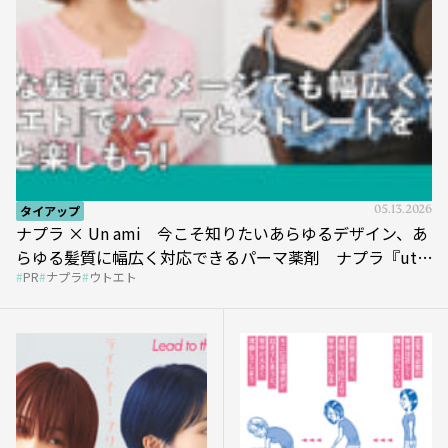
タイアップ
05.13.2026
ナプラ × Un ami 今こそ知りたいあらゆるデザイン、あ
らゆる髪質に幅広く対応できるパーマ薬剤 ナプラ『ut-
PR
ナプラ
ウトエト
et』