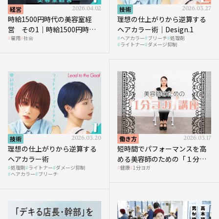
経営
2026.04.02
技術
2026.03.27
時給1500円時代の美容室経
理想の仕上がりから逆算する
営 その1｜時給1500円時代
ヘアカラー術｜Design.1
雇用
社会
ヘアカラー
ブリーチ
処理剤
へ向かう社会的背景
ライトナー
ダメージ抑制
技術
2026.03.20
働き方
2026.03.17
理想の仕上がりから逆算する
短時間でパフォーマンスを高
ヘアカラー術
める美容師のための「１分ヨ
処理剤
ライトナー
ダメージ抑制
健康
1分ヨガ
ガ」講座｜実践編
ヘアカラー
ブリーチ