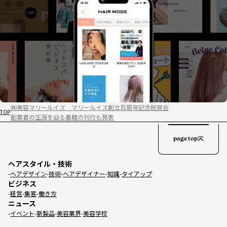
㈱美容マリールイズ マリールイズ創立百周年記念祝賀会
TOP
創業者の生涯を辿る書籍の刊行も発表
page top
ヘアスタイル・技術
ヘアデザイン
技術
ヘアデザイナー
知識
タイアップ
ビジネス
経営
集客
働き方
ニュース
イベント
新製品
美容業界
美容学校