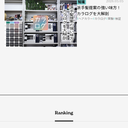
知識
2026.03.03
派手髪提案の強い味方！
カラログを大解剖
ヘアカラー
カラログ
実験
検証
Ranking