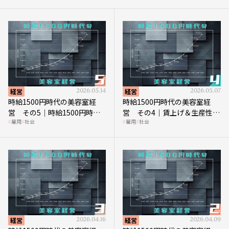
経営
2026.05.14
経営
2026.05.07
時給1500円時代の美容室経
時給1500円時代の美容室経
営 その5｜時給1500円時代
営 その4｜賃上げ＆生産性向
雇用
社会
雇用
社会
の到来は美容業の収益構造を
上につなげる賢い助成金活用
見直す契機
経営
2026.04.16
経営
2026.04.09