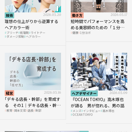
技術
2026.03.20
働き方
2026.03.17
理想の仕上がりから逆算する
短時間でパフォーマンスを高
ヘアカラー術
める美容師のための「１分ヨ
ブリーチ
処理剤
ライトナー
健康
1分ヨガ
ガ」講座｜実践編
ダメージ抑制
ヘアカラー
経営
2026.03.16
ヘアデザイナー
2026.03.09
｢デキる店長・幹部」を育成す
『OCEAN TOKYO』高木琢也
る その1｜デキる店長・幹部
が語る 男が惚れる、男の話
教育
岡本文宏
店長
幹部
メンズ
インタビュー
高木琢也
の「任せ方」
OCEAN TOKYO