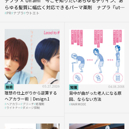
ナプラ × Un ami 今こそ知りたいあらゆるデザイン、あ
らゆる髪質に幅広く対応できるパーマ薬剤 ナプラ『ut-
PR
ナプラ
ウトエト
et』
技術
03.27.2026
知識
04.18.2018
理想の仕上がりから逆算する
背中が曲がった老人になる原
ヘアカラー術｜Design.1
因、ならない方法
ヘアカラー
ブリーチ
処理剤
HAIR MODE
ライトナー
ダメージ抑制