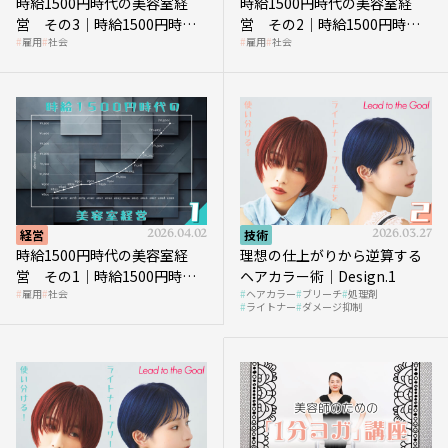
時給1500円時代の美容室経
時給1500円時代の美容室経
営 その3｜時給1500円時
営 その2｜時給1500円時代
雇用
社会
雇用
社会
代、美容業はどのような影響
に支払う給与はいくらなのか
を受けるのか？
経営
2026.04.02
技術
2026.03.27
時給1500円時代の美容室経
理想の仕上がりから逆算する
営 その1｜時給1500円時代
ヘアカラー術｜Design.1
雇用
社会
ヘアカラー
ブリーチ
処理剤
へ向かう社会的背景
ライトナー
ダメージ抑制