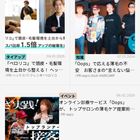
タイアップ
04.01.2026
知識
07.13.2026
『ペロリコ』で頭皮・毛髪環
｢Oops」で応える薄毛の不
境を土台から整える！ ヘッド
安 お客さまの“言えない悩
PR
ヘッドスパ
クレシオ
ペロリコ
スパ比率1.5倍アップの秘策を
PR
oops
AGA
HAIRCAMP
み”にどう向き合う？ ＃01
大公開
イベント
06.02.2026
オンライン診療サービス「Oops」
が、 トップサロンの薄毛ケア提案術を
PR
oops
HAIRCAMPで公開！