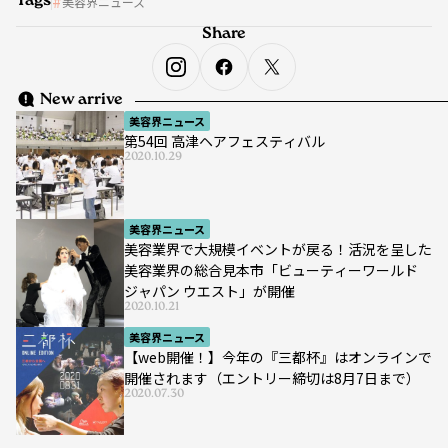
Tags
美容界ニュース
Share
New arrive
美容界ニュース
第54回 高津ヘアフェスティバル
2020.10.29
美容界ニュース
美容業界で大規模イベントが戻る！活況を呈した
美容業界の総合見本市「ビューティーワールド
ジャパン ウエスト」が開催
2020.10.21
美容界ニュース
【web開催！】今年の『三都杯』はオンラインで
開催されます（エントリー締切は8月7日まで）
2020.07.30