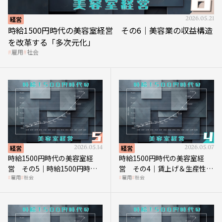
経営
2026.05.21
時給1500円時代の美容室経営 その6｜美容業の収益構造
を改革する「多次元化」
雇用
社会
経営
2026.05.14
経営
2026.05.07
時給1500円時代の美容室経
時給1500円時代の美容室経
営 その5｜時給1500円時代
営 その4｜賃上げ＆生産性向
雇用
社会
雇用
社会
の到来は美容業の収益構造を
上につなげる賢い助成金活用
見直す契機