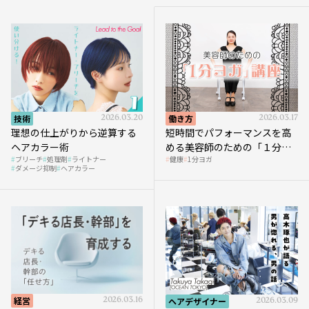
技術
2026.03.20
働き方
2026.03.17
理想の仕上がりから逆算する
短時間でパフォーマンスを高
ヘアカラー術
める美容師のための「１分ヨ
ブリーチ
処理剤
ライトナー
健康
1分ヨガ
ガ」講座｜実践編
ダメージ抑制
ヘアカラー
経営
2026.03.16
ヘアデザイナー
2026.03.09