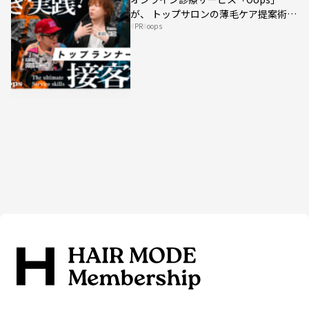
が、 トップサロンの薄毛ケア提案術を
PR
oops
HAIRCAMPで公開！