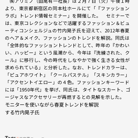
㈱アリミノ（田尾有一社長）は２月７日（火）午後１時
より、東京都新宿区の同本社ホールにて「『ファッション
ラボ』トレンド情報セミナー」を開催した。 セミナーで
は、東京コレクションなどで活躍するファッション＆ビュ
ーティコンシェルジュの竹内晃子氏を迎えて、2012年春夏
のヘア＆メイク、ファッションのトレンドを解説。同氏は
「全体的なファッショントレンドとして、昨年の『かわい
い、ハッピー』という風潮から、今年は『洗練された、ク
ール』に移行し、今の時代をしなやかで強く生きる女性が
求められている」と分析した。なお、トレンドカラーは、
「ピュアホワイト」「クールパステル」「スキンカラー」
「アクセントイエロー」の４色。ファッションキーワード
には「1950年代」を挙げ、同氏は、タイトなスカート、ゴ
ージャスなアクセサリーが再燃するとの見解を示した。
モニターを使いながら春夏トレンドを解説
する竹内晃子氏