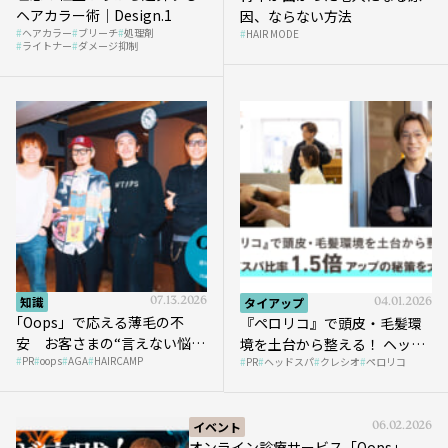
ヘアカラー術｜Design.1
因、ならない方法
ヘアカラー
ブリーチ
処理剤
HAIR MODE
ライトナー
ダメージ抑制
知識
07.13.2026
タイアップ
04.01.2026
｢Oops」で応える薄毛の不
『ペロリコ』で頭皮・毛髪環
安 お客さまの“言えない悩
境を土台から整える！ ヘッド
PR
oops
AGA
HAIRCAMP
み”にどう向き合う？ ＃01
PR
ヘッドスパ
クレシオ
ペロリコ
スパ比率1.5倍アップの秘策を
大公開
イベント
06.02.2026
オンライン診療サービス「Oops」