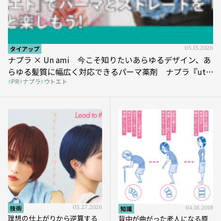
タイアップ
05.13.2026
ナプラ × Un ami 今こそ知りたいあらゆるデザイン、あ
らゆる髪質に幅広く対応できるパーマ薬剤 ナプラ『ut-
PR
ナプラ
ウトエト
et』
技術
03.27.2026
知識
04.18.2018
理想の仕上がりから逆算する
背中が曲がった老人になる原