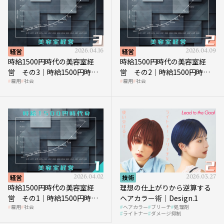
経営
2026.04.16
経営
2026.04.09
時給1500円時代の美容室経
時給1500円時代の美容室経
営 その3｜時給1500円時
営 その2｜時給1500円時代
雇用
社会
雇用
社会
代、美容業はどのような影響
に支払う給与はいくらなのか
を受けるのか？
経営
2026.04.02
技術
2026.03.27
時給1500円時代の美容室経
理想の仕上がりから逆算する
営 その1｜時給1500円時代
ヘアカラー術｜Design.1
雇用
社会
ヘアカラー
ブリーチ
処理剤
へ向かう社会的背景
ライトナー
ダメージ抑制