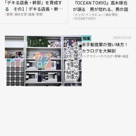
｢デキる店長・幹部」を育成す
『OCEAN TOKYO』高木琢也
る その1｜デキる店長・幹部
が語る 男が惚れる、男の話
教育
岡本文宏
店長
幹部
メンズ
インタビュー
高木琢也
の「任せ方」
OCEAN TOKYO
知識
2026.03.03
派手髪提案の強い味方！
カラログを大解剖
ヘアカラー
カラログ
実験
検証