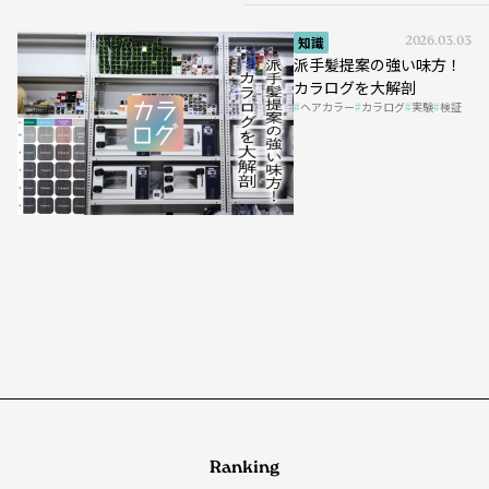
知識
2026.03.03
派手髪提案の強い味方！
カラログを大解剖
ヘアカラー
カラログ
実験
検証
Ranking