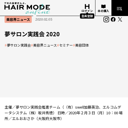
ログイン
本の購入
会員登録
美容界ニュース
2020.02.03
夢サロン実践会 2020
#
夢サロン実践会
#
美容界ニュース
#
セミナー
#
美容団体
主催／夢サロン実践会推進チーム（（有）swell加藤英治、エルコムデ
ータシステム（株）坂井秀徳） 日時／2020年２月３日（月）10：00 場
所／エルおおさか（大阪府大阪市）