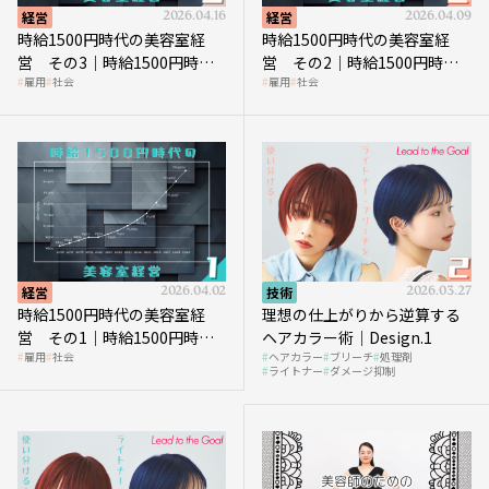
経営
2026.04.16
経営
2026.04.09
時給1500円時代の美容室経
時給1500円時代の美容室経
営 その3｜時給1500円時
営 その2｜時給1500円時代
雇用
社会
雇用
社会
代、美容業はどのような影響
に支払う給与はいくらなのか
を受けるのか？
経営
2026.04.02
技術
2026.03.27
時給1500円時代の美容室経
理想の仕上がりから逆算する
営 その1｜時給1500円時代
ヘアカラー術｜Design.1
雇用
社会
ヘアカラー
ブリーチ
処理剤
へ向かう社会的背景
ライトナー
ダメージ抑制