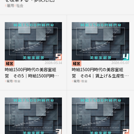
雇用
社会
経営
2026.05.14
経営
2026.05.07
時給1500円時代の美容室経
時給1500円時代の美容室経
営 その5｜時給1500円時代
営 その4｜賃上げ＆生産性向
雇用
社会
雇用
社会
の到来は美容業の収益構造を
上につなげる賢い助成金活用
見直す契機