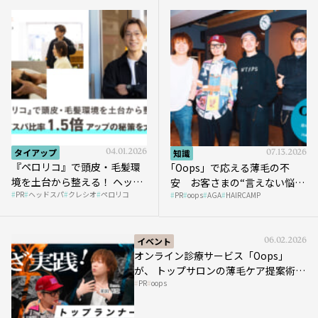
タイアップ
04.01.2026
知識
07.13.2026
『ペロリコ』で頭皮・毛髪環
｢Oops」で応える薄毛の不
境を土台から整える！ ヘッド
安 お客さまの“言えない悩
PR
ヘッドスパ
クレシオ
ペロリコ
スパ比率1.5倍アップの秘策を
PR
oops
AGA
HAIRCAMP
み”にどう向き合う？ ＃01
大公開
イベント
06.02.2026
オンライン診療サービス「Oops」
が、 トップサロンの薄毛ケア提案術を
PR
oops
HAIRCAMPで公開！