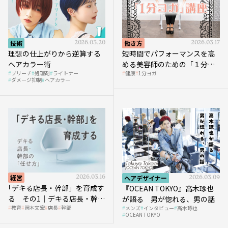
技術
2026.03.20
働き方
2026.03.17
理想の仕上がりから逆算する
短時間でパフォーマンスを高
ヘアカラー術
める美容師のための「１分ヨ
ブリーチ
処理剤
ライトナー
健康
1分ヨガ
ガ」講座｜実践編
ダメージ抑制
ヘアカラー
経営
2026.03.16
ヘアデザイナー
2026.03.09
｢デキる店長・幹部」を育成す
『OCEAN TOKYO』高木琢也
る その1｜デキる店長・幹部
が語る 男が惚れる、男の話
教育
岡本文宏
店長
幹部
メンズ
インタビュー
高木琢也
の「任せ方」
OCEAN TOKYO