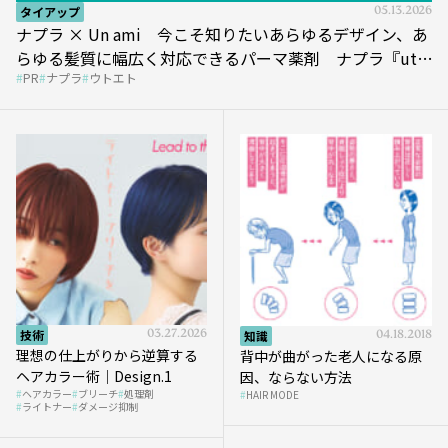
タイアップ
05.13.2026
ナプラ × Un ami 今こそ知りたいあらゆるデザイン、あ
らゆる髪質に幅広く対応できるパーマ薬剤 ナプラ『ut-
PR
ナプラ
ウトエト
et』
技術
03.27.2026
知識
04.18.2018
理想の仕上がりから逆算する
背中が曲がった老人になる原
ヘアカラー術｜Design.1
因、ならない方法
ヘアカラー
ブリーチ
処理剤
HAIR MODE
ライトナー
ダメージ抑制