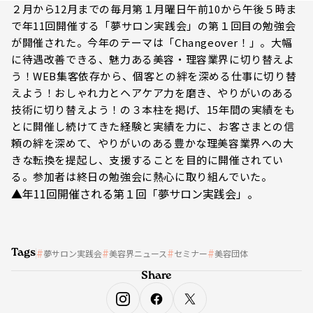
２月から12月までの毎月第１月曜日午前10から午後５時ま
で年11回開催する「夢サロン実践会」の第１回目の勉強会
が開催された。今年のテーマは「Changeover！」。大幅
に待遇改善できる、魅力ある美容・理容業界に切り替えよ
う！WEB集客依存から、個客との絆を深める仕事に切り替
えよう！おしゃれ力とヘアケア力を磨き、やりがいのある
技術に切り替えよう！の３本柱を掲げ、15年間の実績をも
とに開催し続けてきた経験と実績を力に、お客さまとの信
頼の絆を深めて、やりがいのある豊かな理美容業界への大
きな転換を提起し、支援することを目的に開催されてい
る。参加者は終日の勉強会に熱心に取り組んでいた。
▲年11回開催される第１回「夢サロン実践会」。
Tags
夢サロン実践会
美容界ニュース
セミナー
美容団体
Share