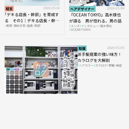
経営
2026.03.16
ヘアデザイナー
2026.03.09
｢デキる店長・幹部」を育成す
『OCEAN TOKYO』高木琢也
る その1｜デキる店長・幹部
が語る 男が惚れる、男の話
教育
岡本文宏
店長
幹部
メンズ
インタビュー
高木琢也
の「任せ方」
OCEAN TOKYO
知識
2026.03.03
派手髪提案の強い味方！
カラログを大解剖
ヘアカラー
カラログ
実験
検証