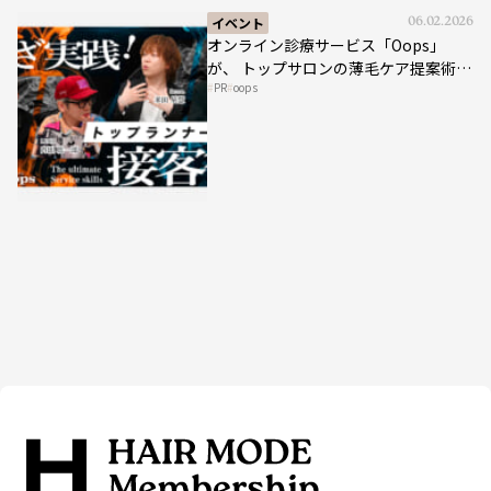
イベント
06.02.2026
オンライン診療サービス「Oops」
が、 トップサロンの薄毛ケア提案術を
PR
oops
HAIRCAMPで公開！