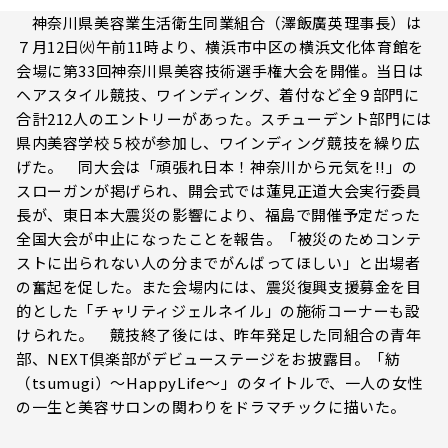
神奈川県美容業生活衛生同業組合（澤飯廣英理事長）は
７月12日㈫午前11時より、横浜市中区の横浜文化体育館を
会場に第33回神奈川県美容技術選手権大会を開催。当日は
ヘアスタイル競技、ワインディング、着付など全９部門に
合計212人のエントリーがあった。スチューデント部門には
県内美容学校５校が参加し、ワインディング競技を繰り広
げた。 同大会は「頑張れ日本！神奈川から元気を!!」の
スローガンが掲げられ、開会式では蓮見正道大会実行委員
長が、東日本大震災の影響により、福島で開催予定だった
全国大会が中止になったことを報告。「被災のためコンテ
ストに出られない人の分までがんばってほしい」と出場者
の奮起を促した。また会場内には、震災復興支援募金を目
的とした「チャリティジェルネイル」の施術コーナーも設
けられた。 競技終了後には、昨年発足した同組合の青年
部、NEXT倶楽部がデビューステージをお披露目。「紡
（tsumugi）〜HappyLife〜」のタイトルで、一人の女性
の一生と美容サロンの関わりをドラマチックに描いた。