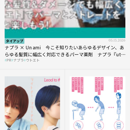
タイアップ
05.13.2026
ナプラ × Un ami 今こそ知りたいあらゆるデザイン、あ
らゆる髪質に幅広く対応できるパーマ薬剤 ナプラ『ut-
PR
ナプラ
ウトエト
et』