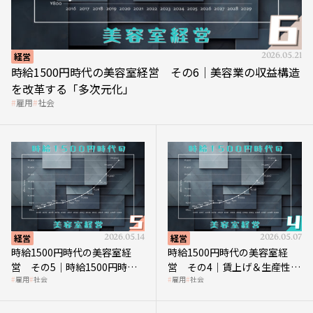
経営
2026.05.21
時給1500円時代の美容室経営 その6｜美容業の収益構造
を改革する「多次元化」
雇用
社会
経営
2026.05.14
経営
2026.05.07
時給1500円時代の美容室経
時給1500円時代の美容室経
営 その5｜時給1500円時代
営 その4｜賃上げ＆生産性向
雇用
社会
雇用
社会
の到来は美容業の収益構造を
上につなげる賢い助成金活用
見直す契機