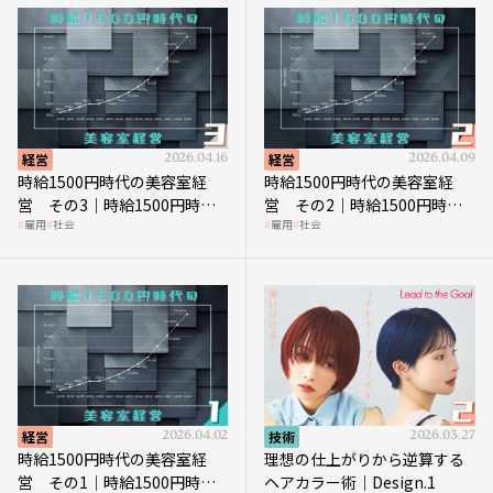
経営
2026.04.16
経営
2026.04.09
時給1500円時代の美容室経
時給1500円時代の美容室経
営 その3｜時給1500円時
営 その2｜時給1500円時代
雇用
社会
雇用
社会
代、美容業はどのような影響
に支払う給与はいくらなのか
を受けるのか？
経営
2026.04.02
技術
2026.03.27
時給1500円時代の美容室経
理想の仕上がりから逆算する
営 その1｜時給1500円時代
ヘアカラー術｜Design.1