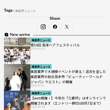
Tags
美容界ニュース
Share
New arrive
美容界ニュース
第54回 高津ヘアフェスティバル
2020.10.29
美容界ニュース
美容業界で大規模イベントが戻る！活況を呈した
美容業界の総合見本市「ビューティーワールド
ジャパン ウエスト」が開催
2020.10.21
美容界ニュース
【web開催！】今年の『三都杯』はオンラインで
開催されます（エントリー締切は8月7日まで）
2020.07.30