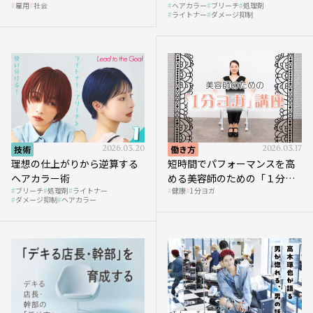
雇用
社会
ヘアカラー
ブリーチ
処理剤
へ向かう社会的背景
ライトナー
ダメージ抑制
技術
2026.03.20
働き方
2026.03.17
理想の仕上がりから逆算する
短時間でパフォーマンスを高
ヘアカラー術
める美容師のための「１分ヨ
ブリーチ
処理剤
ライトナー
健康
1分ヨガ
ガ」講座｜実践編
ダメージ抑制
ヘアカラー