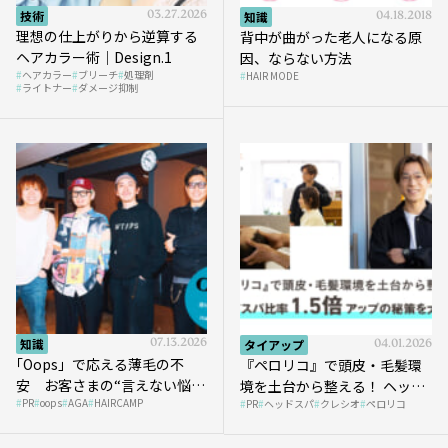
技術
03.27.2026
知識
04.18.2018
理想の仕上がりから逆算する
背中が曲がった老人になる原
ヘアカラー術｜Design.1
因、ならない方法
ヘアカラー
ブリーチ
処理剤
HAIR MODE
ライトナー
ダメージ抑制
知識
07.13.2026
タイアップ
04.01.2026
｢Oops」で応える薄毛の不
『ペロリコ』で頭皮・毛髪環
安 お客さまの“言えない悩
境を土台から整える！ ヘッド
PR
oops
AGA
HAIRCAMP
み”にどう向き合う？ ＃01
PR
ヘッドスパ
クレシオ
ペロリコ
スパ比率1.5倍アップの秘策を
大公開