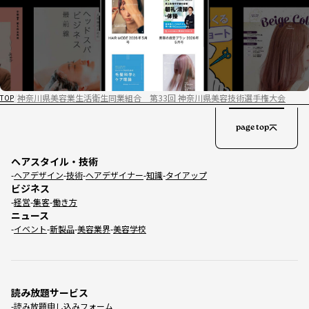
神奈川県美容業生活衛生同業組合 第33回 神奈川県美容技術選手権大会
TOP
page top
ヘアスタイル・技術
ヘアデザイン
技術
ヘアデザイナー
知識
タイアップ
ビジネス
経営
集客
働き方
ニュース
イベント
新製品
美容業界
美容学校
読み放題サービス
読み放題申し込みフォーム