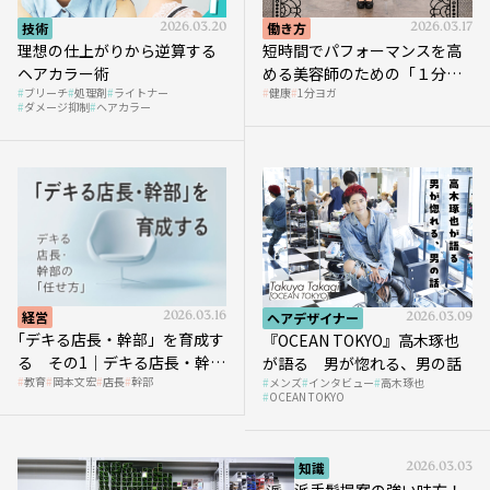
技術
2026.03.20
働き方
2026.03.17
理想の仕上がりから逆算する
短時間でパフォーマンスを高
ヘアカラー術
める美容師のための「１分ヨ
ブリーチ
処理剤
ライトナー
健康
1分ヨガ
ガ」講座｜実践編
ダメージ抑制
ヘアカラー
経営
2026.03.16
ヘアデザイナー
2026.03.09
｢デキる店長・幹部」を育成す
『OCEAN TOKYO』高木琢也
る その1｜デキる店長・幹部
が語る 男が惚れる、男の話
教育
岡本文宏
店長
幹部
メンズ
インタビュー
高木琢也
の「任せ方」
OCEAN TOKYO
知識
2026.03.03
派手髪提案の強い味方！