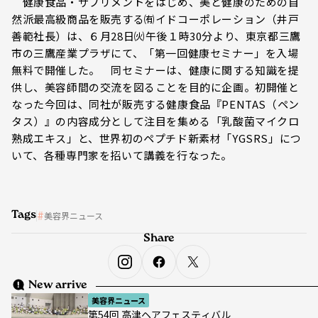
健康食品・サプリメントをはじめ、美と健康のための自
然派最高級商品を販売する㈲イドコーポレーション（井戸
善範社長）は、６月28日㈫午後１時30分より、東京都三鷹
市の三鷹産業プラザにて、「第一回健康セミナー」を入場
無料で開催した。 同セミナーは、健康に関する知識を提
供し、美容師間の交流を図ることを目的に企画。初開催と
なった今回は、同社が販売する健康食品『PENTAS（ペン
タス）』の内容成分として注目を集める「乳酸菌マイクロ
熟成エキス」と、世界初のペプチド新素材「YGSRS」につ
いて、各種専門家を招いて講義を行なった。
Tags
美容界ニュース
Share
New arrive
美容界ニュース
第54回 高津ヘアフェスティバル