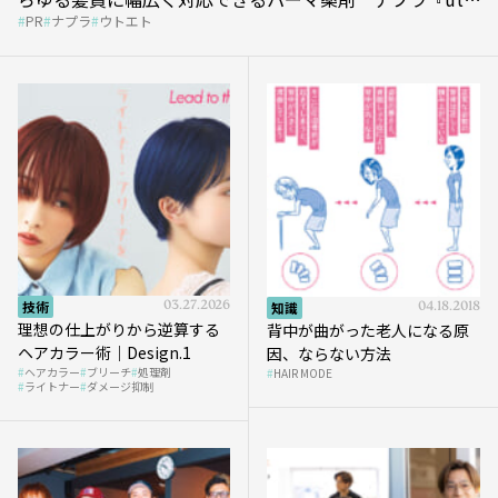
PR
ナプラ
ウトエト
et』
技術
03.27.2026
知識
04.18.2018
理想の仕上がりから逆算する
背中が曲がった老人になる原
ヘアカラー術｜Design.1
因、ならない方法
ヘアカラー
ブリーチ
処理剤
HAIR MODE
ライトナー
ダメージ抑制