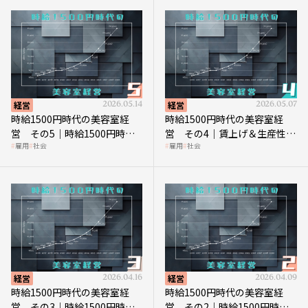
経営
2026.05.14
経営
2026.05.07
時給1500円時代の美容室経
時給1500円時代の美容室経
営 その5｜時給1500円時代
営 その4｜賃上げ＆生産性向
雇用
社会
雇用
社会
の到来は美容業の収益構造を
上につなげる賢い助成金活用
見直す契機
経営
2026.04.16
経営
2026.04.09
時給1500円時代の美容室経
時給1500円時代の美容室経
営 その3｜時給1500円時
営 その2｜時給1500円時代