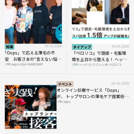
知識
07.13.2026
タイアップ
04.01.2026
｢Oops」で応える薄毛の不
『ペロリコ』で頭皮・毛髪環
安 お客さまの“言えない悩
境を土台から整える！ ヘッド
PR
oops
AGA
HAIRCAMP
み”にどう向き合う？ ＃01
PR
ヘッドスパ
クレシオ
ペロリコ
スパ比率1.5倍アップの秘策を
大公開
イベント
06.02.2026
オンライン診療サービス「Oops」
が、 トップサロンの薄毛ケア提案術を
PR
oops
HAIRCAMPで公開！