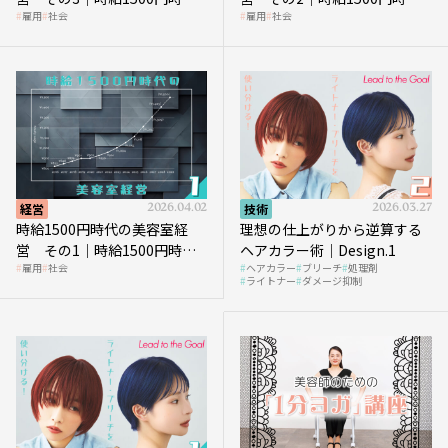
雇用
社会
雇用
社会
代、美容業はどのような影響
に支払う給与はいくらなのか
を受けるのか？
経営
2026.04.02
技術
2026.03.27
時給1500円時代の美容室経
理想の仕上がりから逆算する
営 その1｜時給1500円時代
ヘアカラー術｜Design.1
雇用
社会
ヘアカラー
ブリーチ
処理剤
へ向かう社会的背景
ライトナー
ダメージ抑制