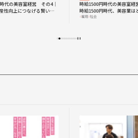
0円時代の美容室経営 その4｜
時給1500円時代の美容室経
産性向上につなげる賢い助
時給1500円時代、美容業は
雇用
社会
影響を受けるのか？