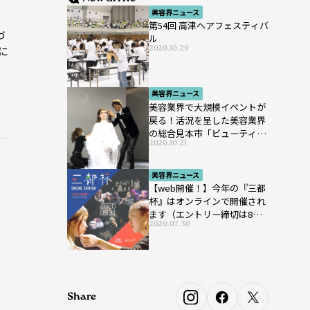
美容界ニュース
。
第54回 高津ヘアフェスティバ
づ
ル
2020.10.29
に
美容界ニュース
美容業界で大規模イベントが
戻る！活況を呈した美容業界
の総合見本市「ビューティー
2020.10.21
ワールド ジャパン ウエス
ト」が開催
美容界ニュース
【web開催！】今年の『三都
杯』はオンラインで開催され
ます（エントリー締切は8月7
2020.07.30
日まで）
Share