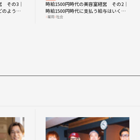
営 その3｜
時給1500円時代の美容室経営 その2｜
どのような
時給1500円時代に支払う給与はいくら
雇用
社会
なのか