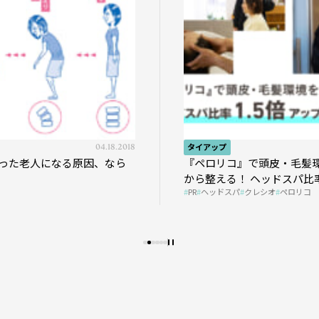
04.18.2018
タイアップ
った老人になる原因、なら
『ペロリコ』で頭皮・毛髪
から整える！ ヘッドスパ比率
PR
ヘッドスパ
クレシオ
ペロリコ
プの秘策を大公開