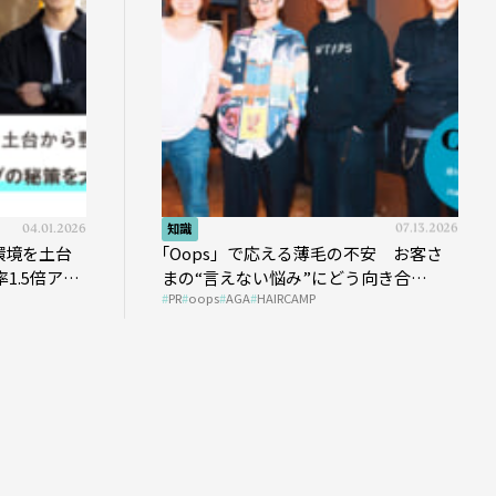
04.01.2026
知識
07.13.2026
環境を土台
｢Oops」で応える薄毛の不安 お客さ
1.5倍アッ
まの“言えない悩み”にどう向き合
PR
oops
AGA
HAIRCAMP
う？ ＃01