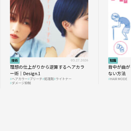
技術
03.27.2026
知識
理想の仕上がりから逆算するヘアカラ
背中が曲が
ー術｜Design.1
ない方法
ヘアカラー
ブリーチ
処理剤
ライトナー
HAIR MODE
ダメージ抑制