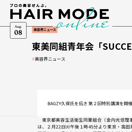
Aug.
美容界ニュース
08
東美同組青年会「SUCC
#
美容界ニュース
BAGZY久保氏を招き 第２回特別講演を開
東京都美容生活衛生同業組合（金内光信理事長
は、２月22日㈫午後１時45分より東京・