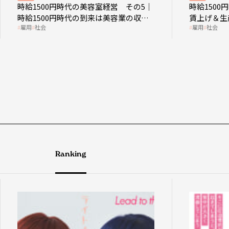
時給1500円時代の美容室経営 その5｜
時給150
時給1500円時代の到来は美容業の収益
賃上げ＆生
雇用
社会
雇用
社会
構造を見直す契機
成金活用
Ranking