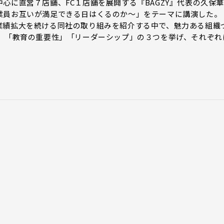
心に直営７店舗、FC１店舗を展開する『BAGZY』代表の久保華
業員お互いが満足できる日はくるのか〜」をテーマに講演した
業績拡大を続ける同社の取り組みを紹介する中で、魅力ある組織
）」「教育の重要性」「リーダーシップ」の３つを挙げ、それぞれ