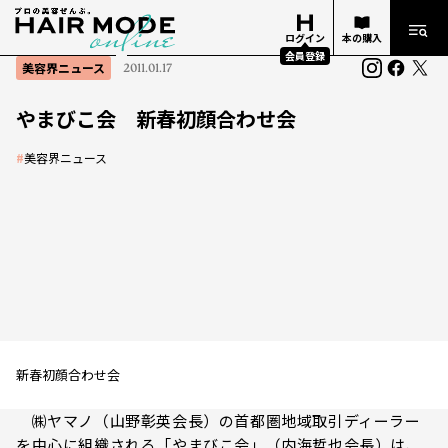
ログイン
本の購入
会員登録
美容界ニュース
2011.01.17
やまびこ会 新春初顔合わせ会
#
美容界ニュース
新春初顔合わせ会
㈱ヤマノ（山野彰英会長）の首都圏地域取引ディーラー
を中心に組織される「やまびこ会」（内海哲也会長）は、