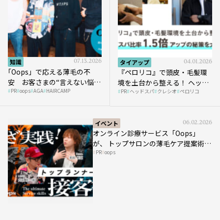
知識
07.13.2026
タイアップ
04.01.2026
｢Oops」で応える薄毛の不
『ペロリコ』で頭皮・毛髪環
安 お客さまの“言えない悩
境を土台から整える！ ヘッド
PR
oops
AGA
HAIRCAMP
み”にどう向き合う？ ＃01
PR
ヘッドスパ
クレシオ
ペロリコ
スパ比率1.5倍アップの秘策を
大公開
イベント
06.02.2026
オンライン診療サービス「Oops」
が、 トップサロンの薄毛ケア提案術を
PR
oops
HAIRCAMPで公開！