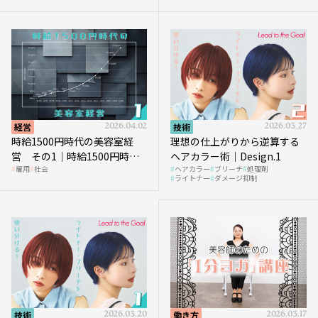
を受けるのか？
経営
2026.04.02
技術
2026.03.27
時給1500円時代の美容室経
理想の仕上がりから逆算する
営 その1｜時給1500円時代
ヘアカラー術｜Design.1
雇用
社会
ヘアカラー
ブリーチ
処理剤
へ向かう社会的背景
ライトナー
ダメージ抑制
技術
2026.03.20
働き方
2026.03.17