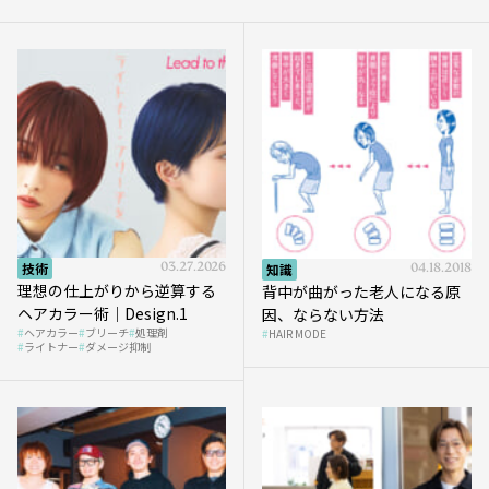
技術
03.27.2026
知識
04.18.2018
理想の仕上がりから逆算する
背中が曲がった老人になる原
ヘアカラー術｜Design.1
因、ならない方法
ヘアカラー
ブリーチ
処理剤
HAIR MODE
ライトナー
ダメージ抑制