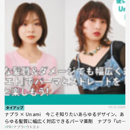
タイアップ
05.13.2026
ナプラ × Un ami 今こそ知りたいあらゆるデザイン、あ
らゆる髪質に幅広く対応できるパーマ薬剤 ナプラ『ut-
PR
ナプラ
ウトエト
et』