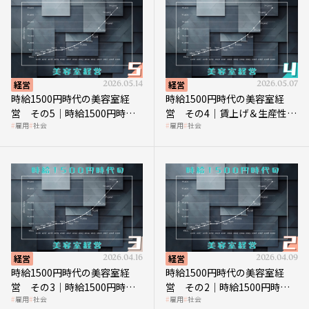
経営
2026.05.14
経営
2026.05.07
時給1500円時代の美容室経
時給1500円時代の美容室経
営 その5｜時給1500円時代
営 その4｜賃上げ＆生産性向
雇用
社会
雇用
社会
の到来は美容業の収益構造を
上につなげる賢い助成金活用
見直す契機
経営
2026.04.16
経営
2026.04.09
時給1500円時代の美容室経
時給1500円時代の美容室経
営 その3｜時給1500円時
営 その2｜時給1500円時代
雇用
社会
雇用
社会
代、美容業はどのような影響
に支払う給与はいくらなのか