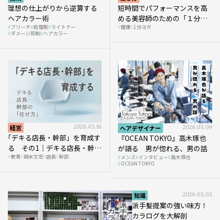
理想の仕上がりから逆算する
短時間でパフォーマンスを高
ヘアカラー術
める美容師のための「１分ヨ
ブリーチ
処理剤
ライトナー
健康
1分ヨガ
ガ」講座｜実践編
ダメージ抑制
ヘアカラー
経営
2026.03.16
ヘアデザイナー
2026.03.09
｢デキる店長・幹部」を育成す
『OCEAN TOKYO』高木琢也
る その1｜デキる店長・幹部
が語る 男が惚れる、男の話
教育
岡本文宏
店長
幹部
メンズ
インタビュー
高木琢也
の「任せ方」
OCEAN TOKYO
知識
2026.03.03
派手髪提案の強い味方！
カラログを大解剖