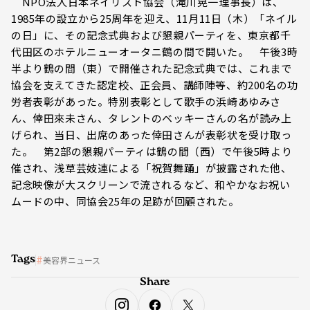
NPO法人日本ネイリスト協会（滝川晃一理事長）は、
1985年の設立から25周年を迎え、11月11日（木）「ネイル
の日」に、その記念式典および懇親パーティを、東京都千
代田区のホテルニューオータニ鶴の間で開いた。 午後3時
半より鶴の間（東）で開催された記念式典では、これまで
協会を支えてきた認定校、正会員、講師陣等、約200名の功
労者表彰があった。特別表彰として歌手の浜崎あゆみさ
ん、倖田來未さん、タレントのベッキーさんの名が読み上
げられ、当日、出席のあった倖田さんが表彰状を受け取っ
た。 第2部の懇親パーティは鶴の間（西）で午後5時より
催され、浅草芸妓連による「祝賀舞踊」が披露された他、
記念映像が大スクリーンで流されるなど、和やかなお祝い
ムードの中、同協会25年の足跡が回顧された。
Tags
美容界ニュース
Share