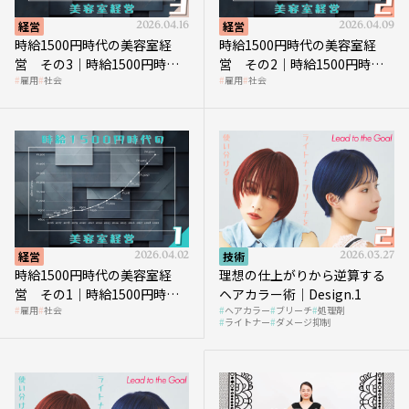
経営
2026.04.16
経営
2026.04.09
時給1500円時代の美容室経
時給1500円時代の美容室経
営 その3｜時給1500円時
営 その2｜時給1500円時代
雇用
社会
雇用
社会
代、美容業はどのような影響
に支払う給与はいくらなのか
を受けるのか？
経営
2026.04.02
技術
2026.03.27
時給1500円時代の美容室経
理想の仕上がりから逆算する
営 その1｜時給1500円時代
ヘアカラー術｜Design.1
雇用
社会
ヘアカラー
ブリーチ
処理剤
へ向かう社会的背景
ライトナー
ダメージ抑制