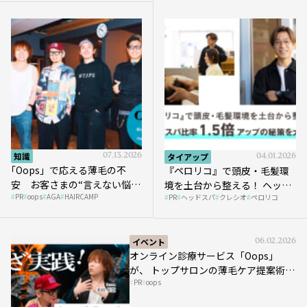
知識
07.13.2026
タイアップ
04.01.2026
｢Oops」で応える薄毛の不
『ペロリコ』で頭皮・毛髪環
安 お客さまの“言えない悩
境を土台から整える！ ヘッド
PR
oops
AGA
HAIRCAMP
み”にどう向き合う？ ＃01
PR
ヘッドスパ
クレシオ
ペロリコ
スパ比率1.5倍アップの秘策を
大公開
イベント
06.02.2026
オンライン診療サービス「Oops」
が、 トップサロンの薄毛ケア提案術を
PR
oops
HAIRCAMPで公開！