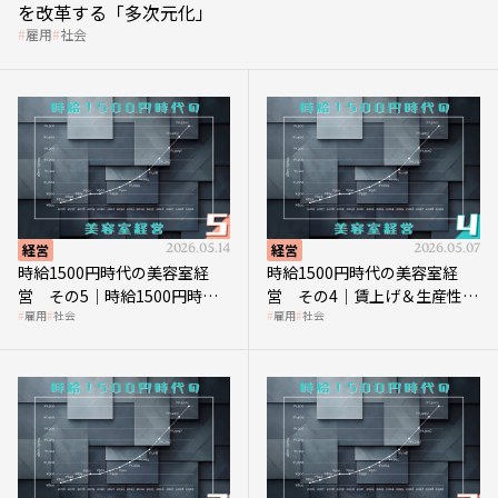
を改革する「多次元化」
雇用
社会
経営
2026.05.14
経営
2026.05.07
時給1500円時代の美容室経
時給1500円時代の美容室経
営 その5｜時給1500円時代
営 その4｜賃上げ＆生産性向
雇用
社会
雇用
社会
の到来は美容業の収益構造を
上につなげる賢い助成金活用
見直す契機