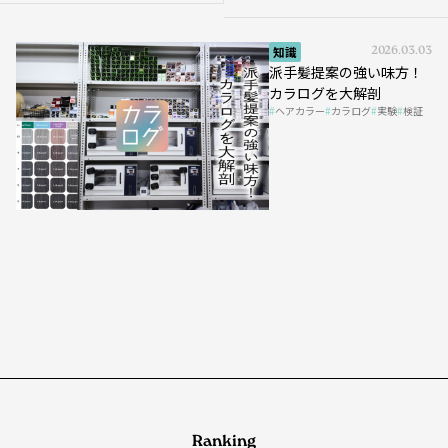
知識
2026.03.03
派手髪提案の強い味方！
カラログを大解剖
ヘアカラー
カラログ
実験
検証
Ranking