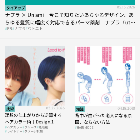
タイアップ
05.13.2026
ナプラ × Un ami 今こそ知りたいあらゆるデザイン、あ
らゆる髪質に幅広く対応できるパーマ薬剤 ナプラ『ut-
PR
ナプラ
ウトエト
et』
技術
03.27.2026
知識
04.18.2018
理想の仕上がりから逆算する
背中が曲がった老人になる原
ヘアカラー術｜Design.1
因、ならない方法
ヘアカラー
ブリーチ
処理剤
HAIR MODE
ライトナー
ダメージ抑制