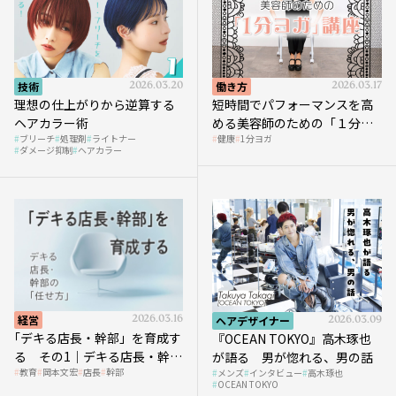
技術
2026.03.20
働き方
2026.03.17
理想の仕上がりから逆算する
短時間でパフォーマンスを高
ヘアカラー術
める美容師のための「１分ヨ
ブリーチ
処理剤
ライトナー
健康
1分ヨガ
ガ」講座｜実践編
ダメージ抑制
ヘアカラー
経営
2026.03.16
ヘアデザイナー
2026.03.09
｢デキる店長・幹部」を育成す
『OCEAN TOKYO』高木琢也
る その1｜デキる店長・幹部
が語る 男が惚れる、男の話
教育
岡本文宏
店長
幹部
メンズ
インタビュー
高木琢也
の「任せ方」
OCEAN TOKYO