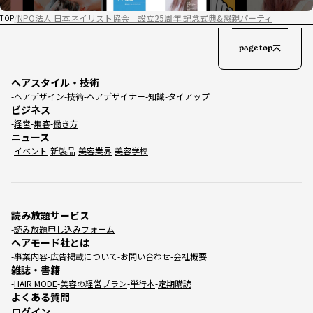
NPO法人 日本ネイリスト協会 設立25周年 記念式典&懇親パーティ
TOP
page top
ヘアスタイル・技術
ヘアデザイン
技術
ヘアデザイナー
知識
タイアップ
ビジネス
経営
集客
働き方
ニュース
イベント
新製品
美容業界
美容学校
読み放題サービス
読み放題申し込みフォーム
ヘアモード社とは
事業内容
広告掲載について
お問い合わせ
会社概要
雑誌・書籍
HAIR MODE
美容の経営プラン
単行本
定期購読
よくある質問
ログイン