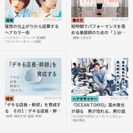
技術
2026.03.20
働き方
2026.03.17
理想の仕上がりから逆算する
短時間でパフォーマンスを高
ヘアカラー術
める美容師のための「１分ヨ
ヘアカラー
ブリーチ
処理剤
健康
1分ヨガ
ガ」講座｜実践編
ライトナー
ダメージ抑制
経営
2026.03.16
ヘアデザイナー
2026.03.09
｢デキる店長・幹部」を育成す
『OCEAN TOKYO』高木琢也
る その1｜デキる店長・幹部
が語る 男が惚れる、男の話
教育
岡本文宏
店長
幹部
OCEAN TOKYO
メンズ
インタビュー
の「任せ方」
高木琢也