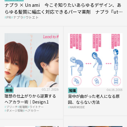
ナプラ × Un ami 今こそ知りたいあらゆるデザイン、あ
らゆる髪質に幅広く対応できるパーマ薬剤 ナプラ『ut-
PR
ナプラ
ウトエト
et』
技術
03.27.2026
知識
04.18.2018
理想の仕上がりから逆算する
背中が曲がった老人になる原
ヘアカラー術｜Design.1
因、ならない方法
ブリーチ
処理剤
ライトナー
HAIR MODE
ダメージ抑制
ヘアカラー