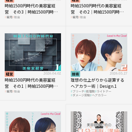
時給1500円時代の美容室経
時給1500円時代の美容室経
営 その3｜時給1500円時
営 その2｜時給1500円時代
雇用
社会
雇用
社会
代、美容業はどのような影響
に支払う給与はいくらなのか
を受けるのか？
経営
2026.04.02
技術
2026.03.27
時給1500円時代の美容室経
理想の仕上がりから逆算する
営 その1｜時給1500円時代
ヘアカラー術｜Design.1
雇用
社会
ブリーチ
処理剤
ライトナー
へ向かう社会的背景
ダメージ抑制
ヘアカラー