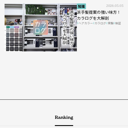
知識
2026.03.03
派手髪提案の強い味方！
カラログを大解剖
ヘアカラー
カラログ
実験
検証
Ranking