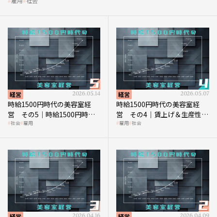
雇用
社会
経営
2026.05.14
経営
2026.05.07
時給1500円時代の美容室経
時給1500円時代の美容室経
営 その5｜時給1500円時代
営 その4｜賃上げ＆生産性向
社会
雇用
雇用
社会
の到来は美容業の収益構造を
上につなげる賢い助成金活用
見直す契機
経営
2026.04.16
経営
2026.04.09