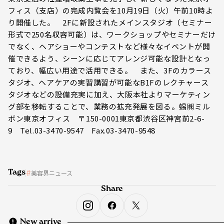
フィス（支店）の完成内覧会を10月19日（火）午前10時よ
り開催した。 2Fに新設されたメインスタジオ（セミナー
形式で250名収容可能）は、ワークショップやセミナーだけ
でなく、ヘアショーやコンテストなど様々なイベントが開
催できるよう、シーンに応じてアレンジ可能な設計となっ
ており、幅広い用途で活用できる。 また、3Fのカラース
タジオ、ヘアケアの実習講習が可能なB1Fのレクチャース
タジオなどの設備充実に加え、大阪本社よりマーケティン
グ部を移転することで、業務の拡充発展を図る。蜴㈱ミル
ボン東京オフィス 〒150-0001東京都渋谷区神宮前2-6-
9 Tel.03-3470-9547 Fax.03-3470-9548
Tags
美容界ニュース
Share
New arrive