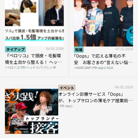
タイアップ
04.01.2026
知識
07.13.2026
『ペロリコ』で頭皮・毛髪環
｢Oops」で応える薄毛の不
境を土台から整える！ ヘッド
安 お客さまの“言えない悩
ペロリコ
PR
ヘッドスパ
クレシオ
スパ比率1.5倍アップの秘策を
HAIRCAMP
PR
oops
AGA
み”にどう向き合う？ ＃01
大公開
イベント
06.02.2026
オンライン診療サービス「Oops」
が、 トップサロンの薄毛ケア提案術を
PR
oops
HAIRCAMPで公開！