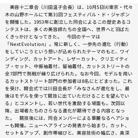
美容十二章会（川田温子会長）は、10月5日㈫東京・代々
木の山野ホールにて第31回フェスティバル・ド・ジャポン
を開催した。1953年に創立した同会によるこの歴史あるコ
ンテストは、多くの美容師たちの全国へ、世界へと羽ばた
くきっかけとなってきた。 今回のテーマは
「NextEvolution」。常に新しく、一歩先の進化（行動）
をしていこうという想いが込められたテーマのもと、ワイ
ンディング、カットアート、レザーカット、クリエイティ
ブ・セット、中振袖着付、留袖着付、カットストリートの
全7部門で熱戦が繰り広げられた。なお今回、モデルを用い
るカットストリート部門の参加者は8名にとどまった。これ
を受け、開会式では川田会長が「みなさんが進化をし、最
後はモデルを使って競技に出ていただけることを望んでい
る」とコメントし、若い世代を激励する場面も。次回以
降、出場者たちのさらなる進化が期待できる内容となっ
た。 競技後には、同会メンバーによる華麗なるヘアショ
ーも開催。ニューヘアラインの発表から始まり、カット、
セット＆アップ、創作帯結びと、美容技術の幅広さ、奥深