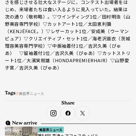
さを感じさせる壮大なステージに、コンテスト出場者をは
じめ、来場者たちは食い入るように見入っていた。結果は
次の通り（敬称略）。▽ワインディング1位／田村明浩（山
野美容専門学校）▽カットアート1位／太田恵利彌
（KENJÉFACE。）▽レザーカット1位／安成美（ウーマン
ピュア）▽クリエイティブ・セット1位／海老沢亜衣（茨城
理容美容専門学校）▽中振袖着付1位／吉沢久美（ぴゅ
あ） ▽留袖着付1位／吉沢久美（ぴゅあ）▽カットストリ
ート1位／大濱実樹雄（HONDAPREMIERHAIR）▽山野愛
子賞／吉沢久美（ぴゅあ）
Tags
美容界ニュース
Share
New arrive
美容界ニュース
第54回 高津ヘアフェスティバル