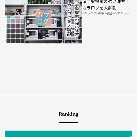
派手髪提案の強い味方！
カラログを大解剖
カラログ
実験
検証
ヘアカラー
Ranking