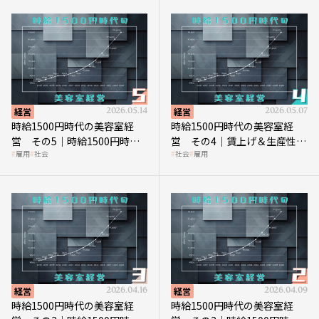
経営
2026.05.14
経営
2026.05.07
時給1500円時代の美容室経
時給1500円時代の美容室経
営 その5｜時給1500円時代
営 その4｜賃上げ＆生産性向
雇用
社会
社会
雇用
の到来は美容業の収益構造を
上につなげる賢い助成金活用
見直す契機
経営
2026.04.16
経営
2026.04.09
時給1500円時代の美容室経
時給1500円時代の美容室経