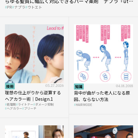
らゆる髪質に幅広く対応できるパーマ薬剤 ナプラ『ut-
PR
ナプラ
ウトエト
et』
技術
03.27.2026
知識
04.18.2018
理想の仕上がりから逆算する
背中が曲がった老人になる原
ヘアカラー術｜Design.1
因、ならない方法
処理剤
ライトナー
ダメージ抑制
HAIR MODE
ヘアカラー
ブリーチ