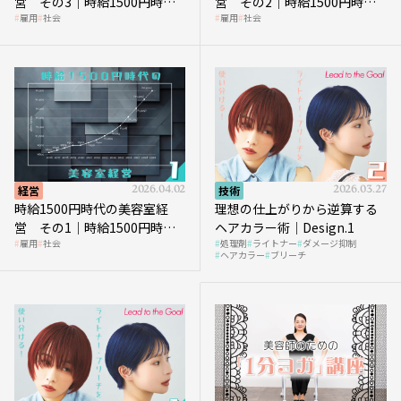
営 その3｜時給1500円時
営 その2｜時給1500円時代
雇用
社会
雇用
社会
代、美容業はどのような影響
に支払う給与はいくらなのか
を受けるのか？
経営
2026.04.02
技術
2026.03.27
時給1500円時代の美容室経
理想の仕上がりから逆算する
営 その1｜時給1500円時代
ヘアカラー術｜Design.1
雇用
社会
処理剤
ライトナー
ダメージ抑制
へ向かう社会的背景
ヘアカラー
ブリーチ