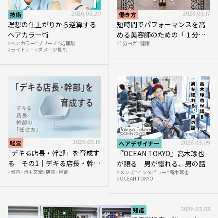
技術
2026.03.20
働き方
2026.03.17
理想の仕上がりから逆算する
短時間でパフォーマンスを高
ヘアカラー術
める美容師のための「１分ヨ
ヘアカラー
ブリーチ
処理剤
1分ヨガ
健康
ガ」講座｜実践編
ライトナー
ダメージ抑制
経営
2026.03.16
ヘアデザイナー
2026.03.09
｢デキる店長・幹部」を育成す
『OCEAN TOKYO』高木琢也
る その1｜デキる店長・幹部
が語る 男が惚れる、男の話
教育
岡本文宏
店長
幹部
メンズ
インタビュー
高木琢也
の「任せ方」
OCEAN TOKYO
知識
2026.03.03