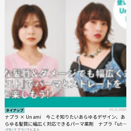
タイアップ
05.13.2026
ナプラ × Un ami 今こそ知りたいあらゆるデザイン、あ
らゆる髪質に幅広く対応できるパーマ薬剤 ナプラ『ut-
PR
ナプラ
ウトエト
et』