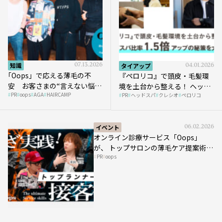
知識
07.13.2026
タイアップ
04.01.2026
｢Oops」で応える薄毛の不
『ペロリコ』で頭皮・毛髪環
安 お客さまの“言えない悩
境を土台から整える！ ヘッド
PR
oops
AGA
HAIRCAMP
み”にどう向き合う？ ＃01
PR
ヘッドスパ
クレシオ
ペロリコ
スパ比率1.5倍アップの秘策を
大公開
イベント
06.02.2026
オンライン診療サービス「Oops」
が、 トップサロンの薄毛ケア提案術を
PR
oops
HAIRCAMPで公開！