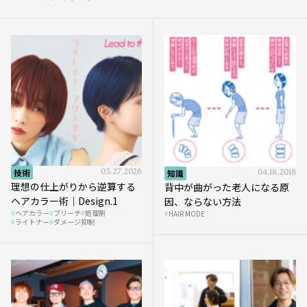
技術
03.27.2026
知識
04.18.2018
理想の仕上がりから逆算する
背中が曲がった老人になる原
ヘアカラー術｜Design.1
因、ならない方法
ヘアカラー
ブリーチ
処理剤
HAIR MODE
ライトナー
ダメージ抑制