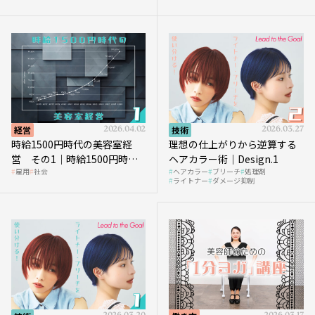
を受けるのか？
経営
2026.04.02
技術
2026.03.27
時給1500円時代の美容室経
理想の仕上がりから逆算する
営 その1｜時給1500円時代
ヘアカラー術｜Design.1
雇用
社会
ヘアカラー
ブリーチ
処理剤
へ向かう社会的背景
ライトナー
ダメージ抑制