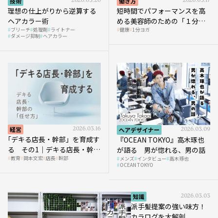
技術
2026.03.20
働き方
2026.03.17
理想の仕上がりから逆算する
短時間でパフォーマンスを高
ヘアカラー術
める美容師のための「１分ヨ
ブリーチ
処理剤
ライトナー
健康
1分ヨガ
ガ」講座｜実践編
ダメージ抑制
ヘアカラー
経営
2026.03.16
ヘアデザイナー
2026.03.09
｢デキる店長・幹部」を育成す
『OCEAN TOKYO』高木琢也
る その1｜デキる店長・幹部
が語る 男が惚れる、男の話
教育
岡本文宏
店長
幹部
メンズ
インタビュー
高木琢也
の「任せ方」
OCEAN TOKYO
知識
2026.03.03
派手髪提案の強い味方！
カラログを大解剖