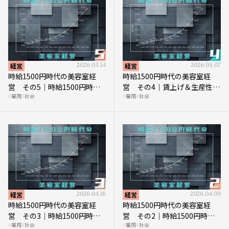
経営
2026.05.14
経営
2026.05.07
時給1500円時代の美容室経
時給1500円時代の美容室経
営 その5｜時給1500円時代
営 その4｜賃上げ＆生産性向
雇用
社会
雇用
社会
の到来は美容業の収益構造を
上につなげる賢い助成金活用
見直す契機
経営
2026.04.16
経営
2026.04.09
時給1500円時代の美容室経
時給1500円時代の美容室経
営 その3｜時給1500円時
営 その2｜時給1500円時代
雇用
社会
雇用
社会
代、美容業はどのような影響
に支払う給与はいくらなのか