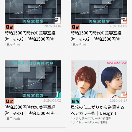
経営
2026.04.16
経営
2026.04.09
時給1500円時代の美容室経
時給1500円時代の美容室経
営 その3｜時給1500円時
営 その2｜時給1500円時代
雇用
社会
雇用
社会
代、美容業はどのような影響
に支払う給与はいくらなのか
を受けるのか？
経営
2026.04.02
技術
2026.03.27
時給1500円時代の美容室経
理想の仕上がりから逆算する
営 その1｜時給1500円時代
ヘアカラー術｜Design.1
雇用
社会
ヘアカラー
ブリーチ
処理剤
へ向かう社会的背景
ライトナー
ダメージ抑制