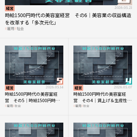
経営
2026.05.21
時給1500円時代の美容室経営 その6｜美容業の収益構造
を改革する「多次元化」
雇用
社会
経営
2026.05.14
経営
2026.05.07
時給1500円時代の美容室経
時給1500円時代の美容室経
営 その5｜時給1500円時代
営 その4｜賃上げ＆生産性向
雇用
社会
雇用
社会
の到来は美容業の収益構造を
上につなげる賢い助成金活用
見直す契機