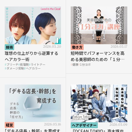
技術
2026.03.20
働き方
2026.03.17
理想の仕上がりから逆算する
短時間でパフォーマンスを高
ヘアカラー術
める美容師のための「１分ヨ
ブリーチ
処理剤
ライトナー
健康
1分ヨガ
ガ」講座｜実践編
ダメージ抑制
ヘアカラー
経営
2026.03.16
ヘアデザイナー
2026.03.09
｢デキる店長・幹部」を育成す
『OCEAN TOKYO』高木琢也