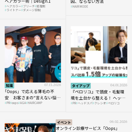
ヘアカラー術｜Design.1
因、ならない方法
ヘアカラー
ブリーチ
処理剤
HAIR MODE
ライトナー
ダメージ抑制
知識
07.13.2026
タイアップ
04.01.2026
｢Oops」で応える薄毛の不
『ペロリコ』で頭皮・毛髪環
安 お客さまの“言えない悩
境を土台から整える！ ヘッド
PR
oops
AGA
HAIRCAMP
み”にどう向き合う？ ＃01
PR
ヘッドスパ
クレシオ
ペロリコ
スパ比率1.5倍アップの秘策を
大公開
イベント
06.02.2026
オンライン診療サービス「Oops」