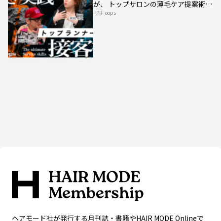
が、 トップサロンの薄毛ケア提案術を
PR
oops
HAIRCAMPで公開！
ヘアモード社が発行する月刊誌・書籍やHAIR MODE Onlineで