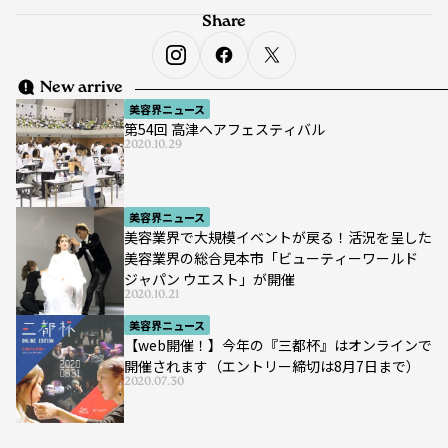
Share
New arrive
美容界ニュース
第54回 高津ヘアフェスティバル
2020.10.29
美容界ニュース
美容業界で大規模イベントが戻る！活況を呈した
美容業界の総合見本市「ビューティーワールド
ジャパン ウエスト」が開催
2020.10.21
美容界ニュース
【web開催！】今年の『三都杯』はオンラインで
開催されます（エントリー締切は8月7日まで）
2020.07.30