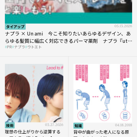
タイアップ
05.13.2026
ナプラ × Un ami 今こそ知りたいあらゆるデザイン、あ
らゆる髪質に幅広く対応できるパーマ薬剤 ナプラ『ut-
PR
ナプラ
ウトエト
et』
技術
03.27.2026
知識
04.18.2018
理想の仕上がりから逆算する
背中が曲がった老人になる原