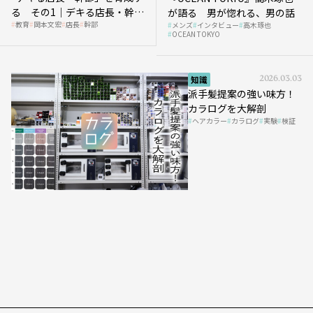
る その1｜デキる店長・幹部
が語る 男が惚れる、男の話
教育
岡本文宏
店長
幹部
メンズ
インタビュー
高木琢也
の「任せ方」
OCEAN TOKYO
知識
2026.03.03
派手髪提案の強い味方！
カラログを大解剖
ヘアカラー
カラログ
実験
検証