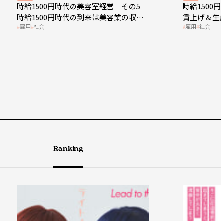
時給1500円時代の美容室経営 その5｜
時給150
時給1500円時代の到来は美容業の収益
賃上げ＆生
雇用
社会
雇用
社会
構造を見直す契機
成金活用
Ranking