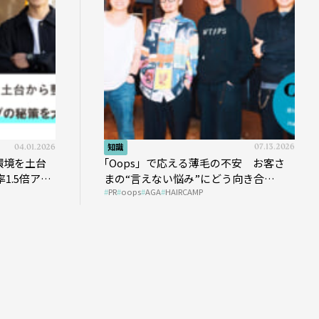
04.01.2026
知識
07.13.2026
環境を土台
｢Oops」で応える薄毛の不安 お客さ
1.5倍アッ
まの“言えない悩み”にどう向き合
PR
oops
AGA
HAIRCAMP
う？ ＃01