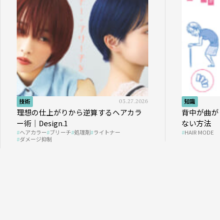
技術
03.27.2026
知識
理想の仕上がりから逆算するヘアカラ
背中が曲が
ー術｜Design.1
ない方法
ヘアカラー
ブリーチ
処理剤
ライトナー
HAIR MODE
ダメージ抑制