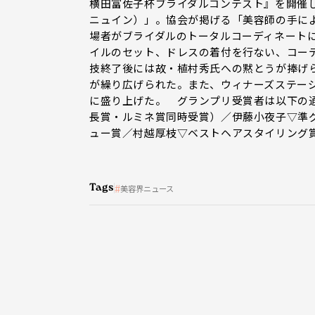
横田富佐子杯ブライダルコンテスト』を開催し
ニュイン）」。協会が掲げる「美容師の手に
場者がブライダルのトータルコーディネートに挑
イルのセット、ドレスの着付を行ない、コー
技終了後には故・植村秀氏への黙とうが捧げられ、A
が繰り広げられた。また、ウィナーズステー
に盛り上げた。 グランプリ受賞者は以下の
長賞・ルミネ賞同時受賞）／伊藤小夜子▽準
ュー賞／村越厚枝▽ベストヘアスタイリング
Tags
美容界ニュース