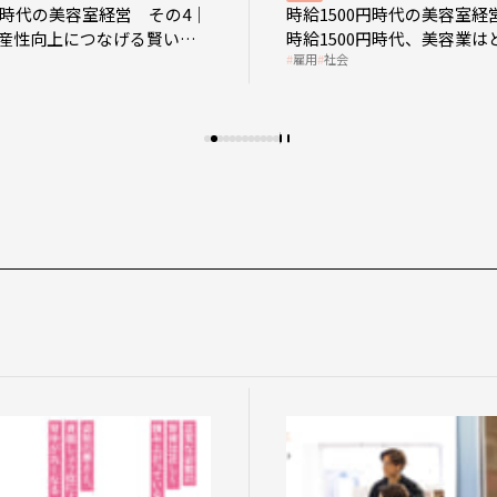
0円時代の美容室経営 その4｜
時給1500円時代の美容室経
産性向上につなげる賢い助
時給1500円時代、美容業は
雇用
社会
影響を受けるのか？