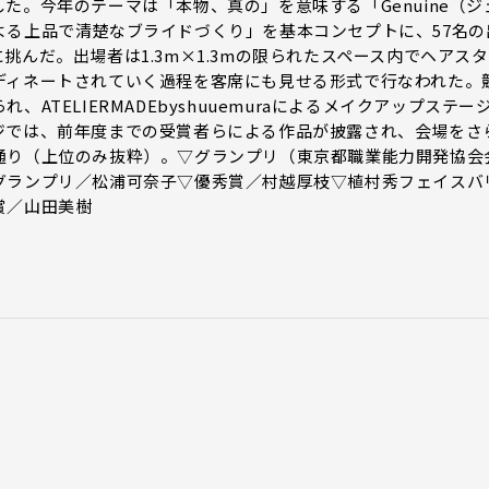
た。今年のテーマは「本物、真の」を意味する「Genuine（ジ
よる上品で清楚なブライドづくり」を基本コンセプトに、57名の
んだ。出場者は1.3m×1.3mの限られたスペース内でヘアスタ
ディネートされていく過程を客席にも見せる形式で行なわれた。
TELIERMADEbyshuuemuraによるメイクアップステー
ジでは、前年度までの受賞者らによる作品が披露され、会場をさ
通り（上位のみ抜粋）。▽グランプリ（東京都職業能力開発協会
グランプリ／松浦可奈子▽優秀賞／村越厚枝▽植村秀フェイスバ
賞／山田美樹