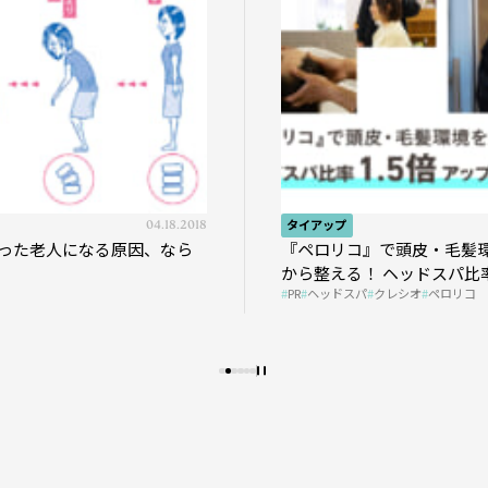
04.18.2018
タイアップ
った老人になる原因、なら
『ペロリコ』で頭皮・毛髪
から整える！ ヘッドスパ比率
PR
ヘッドスパ
クレシオ
ペロリコ
プの秘策を大公開