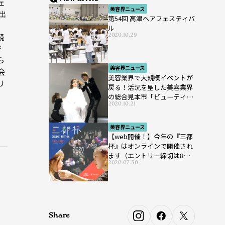
ェ
美容界ニュース
出
第54回 高津ヘアフェスティバ
ル
2020.10.29
競
ジ
ら
美容界ニュース
会
美容業界で大規模イベントが
リ
戻る！活況を呈した美容業界
の総合見本市「ビューティー
2020.10.21
ワールド ジャパン ウエス
ト」が開催
美容界ニュース
【web開催！】今年の『三都
杯』はオンラインで開催され
ます（エントリー締切は8月7
2020.07.30
日まで）
Share