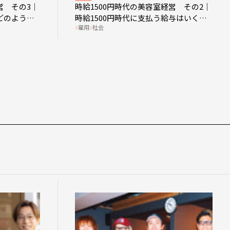
営 その3｜
時給1500円時代の美容室経営 その2｜
どのような
時給1500円時代に支払う給与はいくら
雇用
社会
なのか