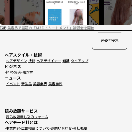
美容界で話題の「Ｍ3Ｄトリートメント」講習会を開催
TOP
page top
ヘアスタイル・技術
ヘアデザイン
技術
ヘアデザイナー
知識
タイアップ
ビジネス
経営
集客
働き方
ニュース
イベント
新製品
美容業界
美容学校
読み放題サービス
読み放題申し込みフォーム
ヘアモード社とは
事業内容
広告掲載について
お問い合わせ
会社概要