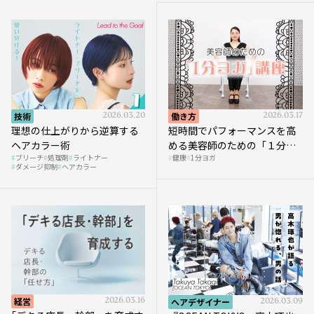
技術
2026.03.20
働き方
2026.03.17
理想の仕上がりから逆算する
短時間でパフォーマンスを高
ヘアカラー術
める美容師のための「１分ヨ
ブリーチ
処理剤
ライトナー
健康
1分ヨガ
ガ」講座｜実践編
ダメージ抑制
ヘアカラー
経営
2026.03.16
ヘアデザイナー
2026.03.09