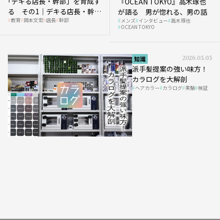
｢デキる店長・幹部」を育成す
『OCEAN TOKYO』高木琢也
る その1｜デキる店長・幹部
が語る 男が惚れる、男の話
教育
岡本文宏
店長
幹部
メンズ
インタビュー
高木琢也
の「任せ方」
OCEAN TOKYO
知識
2026.03.03
派手髪提案の強い味方！
カラログを大解剖
ヘアカラー
カラログ
実験
検証