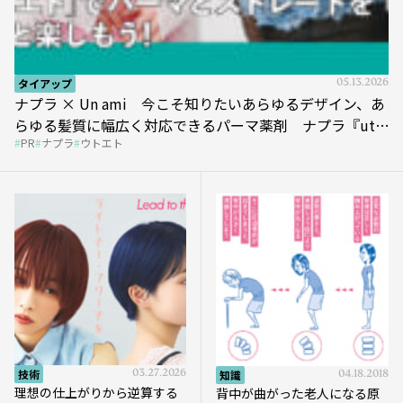
タイアップ
05.13.2026
ナプラ × Un ami 今こそ知りたいあらゆるデザイン、あ
らゆる髪質に幅広く対応できるパーマ薬剤 ナプラ『ut-
PR
ナプラ
ウトエト
et』
技術
03.27.2026
知識
04.18.2018
理想の仕上がりから逆算する
背中が曲がった老人になる原