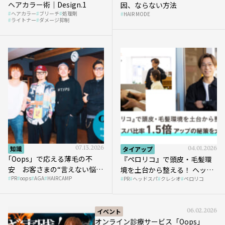
ヘアカラー術｜Design.1
因、ならない方法
ヘアカラー
ブリーチ
処理剤
HAIR MODE
ライトナー
ダメージ抑制
知識
07.13.2026
タイアップ
04.01.2026
｢Oops」で応える薄毛の不
『ペロリコ』で頭皮・毛髪環
安 お客さまの“言えない悩
境を土台から整える！ ヘッド
PR
oops
AGA
HAIRCAMP
み”にどう向き合う？ ＃01
PR
ヘッドスパ
クレシオ
ペロリコ
スパ比率1.5倍アップの秘策を
大公開
イベント
06.02.2026
オンライン診療サービス「Oops」