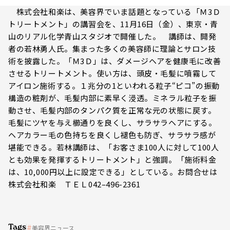
株式会社和楽は、美容界でいま話題となっている「Ｍ3Ｄ
トリートメント」の講習会を、11月16日（金）、東京・青
山のリアル化学青山スタジオで開催した。 講師は、開発
者の若林勇人氏。集まった多くの美容師に理論とサロン技
術を披露した。「Ｍ3Ｄ」は、ダメージヘアを健康毛に改善
させるトリートメント。使い方は、頭皮・毛髪に噴霧して
アイロン施術する。１兆分の1といわれる粒子“ピコ”の振動
構造の粧剤が、毛髪内部に素早く浸透。ミネラル粒子を振
動させ、毛髪内部のタンパク質を正常な元の状態に戻す。
毛髪にツヤを与え櫛通りを良くし、サラサラヘアにする。
ヘアカラー毛の色持ちを良くし褪色も防ぎ、サラサラ感が
堪能できる。若林講師は、「お客さま100人に対して100人
とも効果を発揮するトリートメント」と強調。「施術料金
は、10,000円以上に設定できる」としている。お問合せは
株式会社和楽 ＴＥＬ042–496-2361
Tags
美容界ニュース