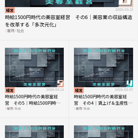
経営
2026.05.21
時給1500円時代の美容室経営 その6｜美容業の収益構造
を改革する「多次元化」
雇用
社会
経営
2026.05.14
経営
2026.05.07
時給1500円時代の美容室経
時給1500円時代の美容室経
営 その5｜時給1500円時代
営 その4｜賃上げ＆生産性向
雇用
社会
雇用
社会
の到来は美容業の収益構造を
上につなげる賢い助成金活用
見直す契機