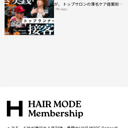
が、 トップサロンの薄毛ケア提案術を
PR
oops
HAIRCAMPで公開！