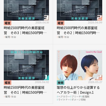
経営
2026.04.16
経営
2026.04.09
時給1500円時代の美容室経
時給1500円時代の美容室経
営 その3｜時給1500円時
営 その2｜時給1500円時代
雇用
社会
雇用
社会
代、美容業はどのような影響
に支払う給与はいくらなのか
を受けるのか？
経営
2026.04.02
技術
2026.03.27
時給1500円時代の美容室経
理想の仕上がりから逆算する
営 その1｜時給1500円時代
ヘアカラー術｜Design.1
雇用
社会
ヘアカラー
ブリーチ
処理剤
へ向かう社会的背景
ライトナー
ダメージ抑制