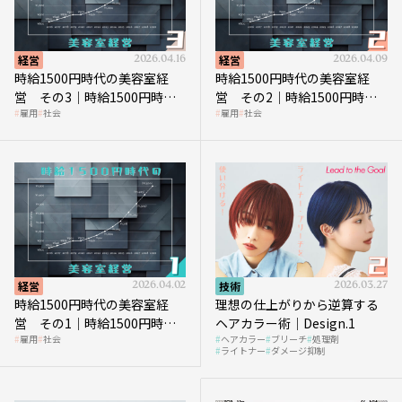
経営
2026.04.16
経営
2026.04.09
時給1500円時代の美容室経
時給1500円時代の美容室経
営 その3｜時給1500円時
営 その2｜時給1500円時代
雇用
社会
雇用
社会
代、美容業はどのような影響
に支払う給与はいくらなのか
を受けるのか？
経営
2026.04.02
技術
2026.03.27
時給1500円時代の美容室経
理想の仕上がりから逆算する
営 その1｜時給1500円時代
ヘアカラー術｜Design.1
雇用
社会
ヘアカラー
ブリーチ
処理剤
へ向かう社会的背景
ライトナー
ダメージ抑制