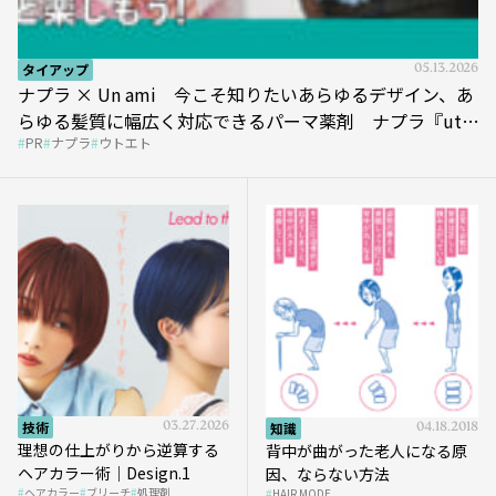
タイアップ
05.13.2026
ナプラ × Un ami 今こそ知りたいあらゆるデザイン、あ
らゆる髪質に幅広く対応できるパーマ薬剤 ナプラ『ut-
PR
ナプラ
ウトエト
et』
技術
03.27.2026
知識
04.18.2018
理想の仕上がりから逆算する
背中が曲がった老人になる原
ヘアカラー術｜Design.1
因、ならない方法
ヘアカラー
ブリーチ
処理剤
HAIR MODE