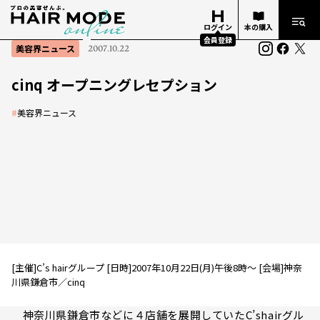
ログイン
本の購入
会員登録
美容界ニュース
2007.10.22
cinq オープニングレセプション
#
美容界ニュース
[主催]C’s hairグループ [日時]2007年10月22日(月)午後8時～ [会場]神奈
川県鎌倉市／cinq
神奈川県鎌倉市などに４店舗を展開していたC’shairグル