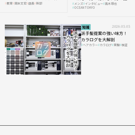
教育
岡本文宏
店長
幹部
メンズ
インタビュー
高木琢也
の「任せ方」
OCEAN TOKYO
知識
2026.03.03
派手髪提案の強い味方！
カラログを大解剖
ヘアカラー
カラログ
実験
検証