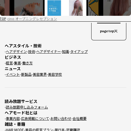
cinq オープニングレセプション
TOP
page top
ヘアスタイル・技術
ヘアデザイン
技術
ヘアデザイナー
知識
タイアップ
ビジネス
経営
集客
働き方
ニュース
イベント
新製品
美容業界
美容学校
読み放題サービス
読み放題申し込みフォーム
ヘアモード社とは
事業内容
広告掲載について
お問い合わせ
会社概要
雑誌・書籍
HAIR MODE
美容の経営プラン
単行本
定期購読