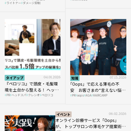
ライトナー
ダメージ抑制
タイアップ
04.01.2026
知識
07.13.2026
『ペロリコ』で頭皮・毛髪環
｢Oops」で応える薄毛の不
境を土台から整える！ ヘッド
安 お客さまの“言えない悩
PR
ヘッドスパ
クレシオ
ペロリコ
スパ比率1.5倍アップの秘策を
PR
oops
AGA
HAIRCAMP
み”にどう向き合う？ ＃01
大公開
イベント
06.02.2026
オンライン診療サービス「Oops」
が、 トップサロンの薄毛ケア提案術を