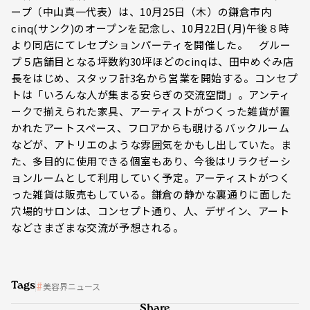
ープ（中山真一代表）は、10月25日（木）の鎌倉市内
cinq(サンク)のオープンを記念し、10月22日(月)午後８時
より同店にてレセプションパーティを開催した。 グルー
プ５店舗目となる坪数約30坪ほどのcinqは、田中めぐみ店
長をはじめ、スタッフ計3名から営業を開始する。コンセプ
トは「いろんな人が集まる安らぎの交流空間」。アンティ
ークで揃えられた家具、アーティストがつくった雑貨が置
かれたアートスペース、フロアからも覗けるバックルーム
などが、アトリエのような雰囲気をかもし出していた。ま
た、多目的に使用できる個室もあり、今後はリラクゼーシ
ョンルームとして利用していく予定。アーティストがつく
った雑貨は販売もしている。鎌倉の静かな裏通りに面した
穴場的サロンは、コンセプト通り、人、デザイン、アート
などさまざまな交流が予想される。
Tags
美容界ニュース
Share