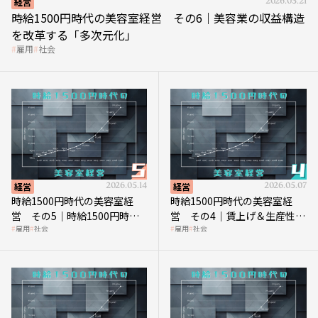
経営
2026.05.21
時給1500円時代の美容室経営 その6｜美容業の収益構造
を改革する「多次元化」
雇用
社会
経営
2026.05.14
経営
2026.05.07
時給1500円時代の美容室経
時給1500円時代の美容室経
営 その5｜時給1500円時代
営 その4｜賃上げ＆生産性向
雇用
社会
雇用
社会
の到来は美容業の収益構造を
上につなげる賢い助成金活用
見直す契機