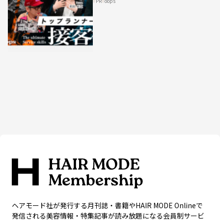
PR
oops
HAIRCAMPで公開！
ヘアモード社が発行する月刊誌・書籍やHAIR MODE Onlineで
発信される美容情報・特集記事が読み放題になる会員制サービ