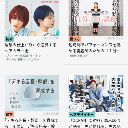
技術
2026.03.20
働き方
2026.03.17
理想の仕上がりから逆算する
短時間でパフォーマンスを高
ヘアカラー術
める美容師のための「１分ヨ
ブリーチ
処理剤
ライトナー
健康
1分ヨガ
ガ」講座｜実践編
ダメージ抑制
ヘアカラー
経営
2026.03.16
ヘアデザイナー
2026.03.09
｢デキる店長・幹部」を育成す
『OCEAN TOKYO』高木琢也
る その1｜デキる店長・幹部
が語る 男が惚れる、男の話