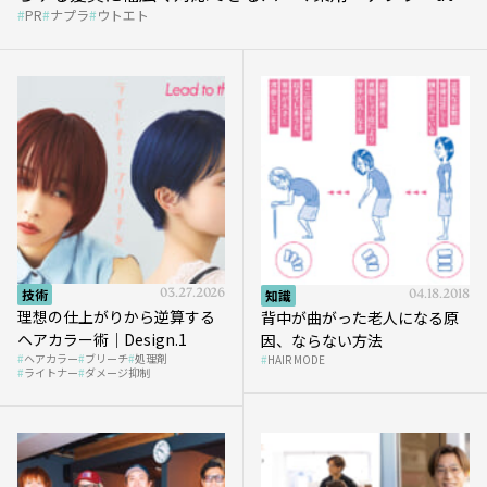
PR
ナプラ
ウトエト
et』
技術
03.27.2026
知識
04.18.2018
理想の仕上がりから逆算する
背中が曲がった老人になる原
ヘアカラー術｜Design.1
因、ならない方法
ヘアカラー
ブリーチ
処理剤
HAIR MODE
ライトナー
ダメージ抑制