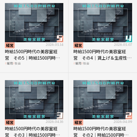
経営
2026.05.14
経営
2026.05.07
時給1500円時代の美容室経
時給1500円時代の美容室経
営 その5｜時給1500円時代
営 その4｜賃上げ＆生産性向
雇用
社会
雇用
社会
の到来は美容業の収益構造を
上につなげる賢い助成金活用
見直す契機
経営
2026.04.16
経営
2026.04.09
時給1500円時代の美容室経
時給1500円時代の美容室経
営 その3｜時給1500円時
営 その2｜時給1500円時代