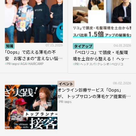
知識
07.13.2026
タイアップ
04.01.2026
｢Oops」で応える薄毛の不
『ペロリコ』で頭皮・毛髪環
安 お客さまの“言えない悩
境を土台から整える！ ヘッド
PR
oops
AGA
HAIRCAMP
み”にどう向き合う？ ＃01
PR
ヘッドスパ
クレシオ
ペロリコ
スパ比率1.5倍アップの秘策を
大公開
イベント
06.02.2026
オンライン診療サービス「Oops」
が、 トップサロンの薄毛ケア提案術を
PR
oops
HAIRCAMPで公開！