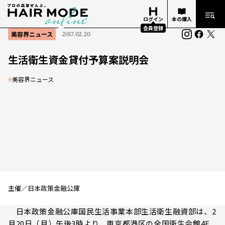
ログイン
本の購入
会員登録
美容界ニュース
2017.02.20
生活衛生資金貸付予算案説明会
#
美容界ニュース
主催／日本政策金融公庫
日本政策金融公庫国民生活事業本部生活衛生融資部は、2
月20日（月）午後3時より、東京都港区の全国衛生会館4F