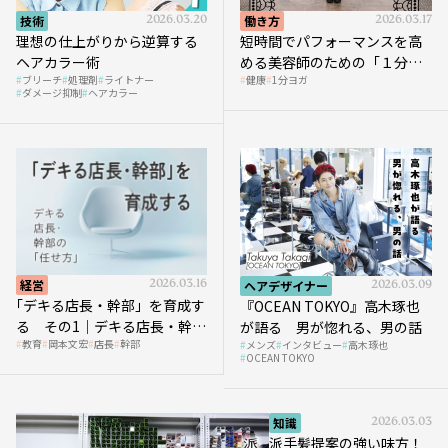
技術
2026.03.20
働き方
2026.03.17
理想の仕上がりから逆算する
短時間でパフォーマンスを高
ヘアカラー術
める美容師のための「１分ヨ
ブリーチ
処理剤
ライトナー
健康
1分ヨガ
ガ」講座｜実践編
ダメージ抑制
ヘアカラー
経営
2026.03.16
ヘアデザイナー
2026.03.09
｢デキる店長・幹部」を育成す
『OCEAN TOKYO』高木琢也
る その1｜デキる店長・幹部
が語る 男が惚れる、男の話
教育
岡本文宏
店長
幹部
メンズ
インタビュー
高木琢也
の「任せ方」
OCEAN TOKYO
知識
2026.03.03
派手髪提案の強い味方！