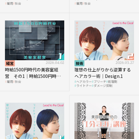
雇用
社会
雇用
社会
代、美容業はどのような影響
に支払う給与はいくらなのか
を受けるのか？
経営
2026.04.02
技術
2026.03.27
時給1500円時代の美容室経
理想の仕上がりから逆算する
営 その1｜時給1500円時代
ヘアカラー術｜Design.1
雇用
社会
ヘアカラー
ブリーチ
処理剤
へ向かう社会的背景
ライトナー
ダメージ抑制