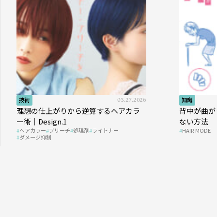
技術
03.27.2026
知識
理想の仕上がりから逆算するヘアカラ
背中が曲が
ー術｜Design.1
ない方法
ヘアカラー
ブリーチ
処理剤
ライトナー
HAIR MODE
ダメージ抑制