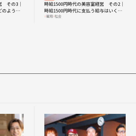
営 その3｜
時給1500円時代の美容室経営 その2｜
どのような
時給1500円時代に支払う給与はいくら
雇用
社会
なのか