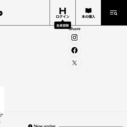
ログイン
本の購入
会員登録
Share
ア
界
New arrive