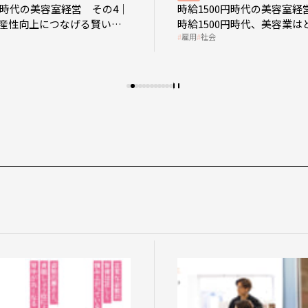
0円時代の美容室経営 その4｜
時給1500円時代の美容室経
産性向上につなげる賢い助
時給1500円時代、美容業は
雇用
社会
影響を受けるのか？