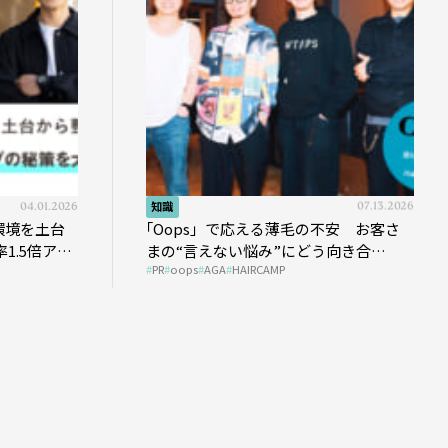
04.01.2026
知識
07.13.2026
環境を土台
｢Oops」で応える薄毛の不安 お客さ
1.5倍アッ
まの“言えない悩み”にどう向き合
PR
oops
AGA
HAIRCAMP
う？ ＃01