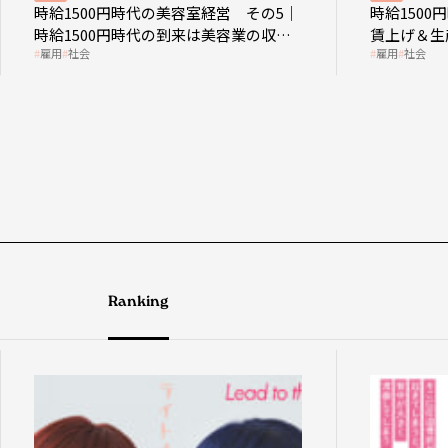
時給1500円時代の美容室経営 その5｜
時給150
時給1500円時代の到来は美容業の収益
賃上げ＆生
雇用
社会
雇用
社会
構造を見直す契機
成金活用
Ranking