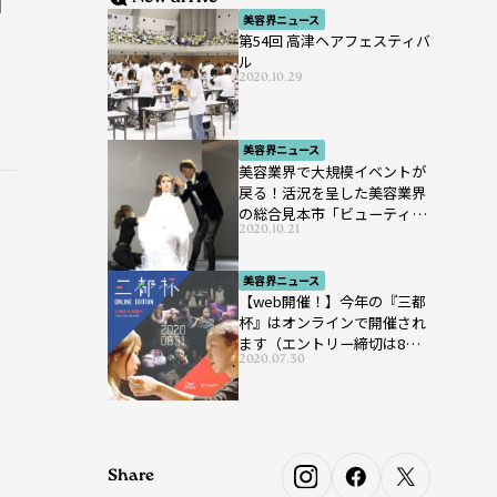
日
美容界ニュース
第54回 高津ヘアフェスティバ
ル
2020.10.29
美容界ニュース
美容業界で大規模イベントが
戻る！活況を呈した美容業界
の総合見本市「ビューティー
2020.10.21
ワールド ジャパン ウエス
ト」が開催
美容界ニュース
【web開催！】今年の『三都
杯』はオンラインで開催され
ます（エントリー締切は8月7
2020.07.30
日まで）
Share