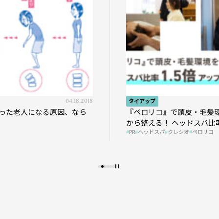
04.18.2018
タイアップ
った老人になる原因、なら
『ペロリコ』で頭皮・毛髪
から整える！ ヘッドスパ比率
PR
ヘッドスパ
クレシオ
ペロリコ
プの秘策を大公開