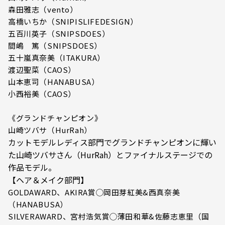
森田雅志（vento）
高橋いちか（SNIPISLIFEDESIGN）
五百川英子（SNIPSDOES）
間嶋 篤（SNIPSDOES）
五十嵐真奈美（ITAKURA）
渡辺聖菜（CAOS）
山本恵司（HANABUSA）
小西裕美（CAOS）
《グランドチャンピオン》
山崎ツバサ（HurRah）
カットモデルレディス部門でグランドチャンピオンに輝い
た山崎ツバサさん（HurRah）とファイナルステージでの
作品モデル。
【ヘア＆メイク部門】
GOLDAWARD、AKIRA賞◯岡田芽紅美&西真奈美
（HANABUSA）
SILVERAWARD、宮村浩気賞◯薄田和華&佐藤志恵里（国