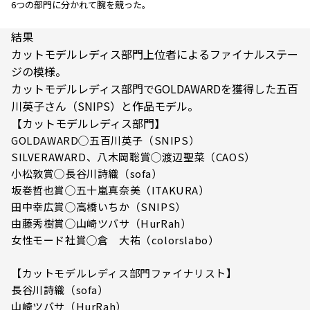
6つの部門に分かれて腕を競った。
結果
カットモデルレディス部門上位者によるファイナルステー
ジの模様。
カットモデルレディス部門でGOLDAWARDを獲得した五百
川英子さん（SNIPS）と作品モデル。
【カットモデルレディス部門】
GOLDAWARD◯五百川英子（SNIPS）
SILVERAWARD、八木岡聡賞◯渡辺聖菜（CAOS）
小松敦賞◯長谷川詩織（sofa）
坂巻哲也賞◯五十嵐真奈美（ITAKURA）
田中幸広賞◯高橋いちか（SNIPS）
由藤秀樹賞◯山崎ツバサ（HurRah）
女性モード社賞◯倉 大祐（colorslabo）
【カットモデルレディス部門ファイナリスト】
長谷川詩織（sofa）
山崎ツバサ（HurRah）