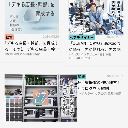
経営
2026.03.16
ヘアデザイナー
2026.03.09
｢デキる店長・幹部」を育成す
『OCEAN TOKYO』高木琢也
る その1｜デキる店長・幹部
が語る 男が惚れる、男の話
教育
岡本文宏
店長
幹部
メンズ
インタビュー
高木琢也
の「任せ方」
OCEAN TOKYO
知識
2026.03.03
派手髪提案の強い味方！
カラログを大解剖
ヘアカラー
カラログ
実験
検証