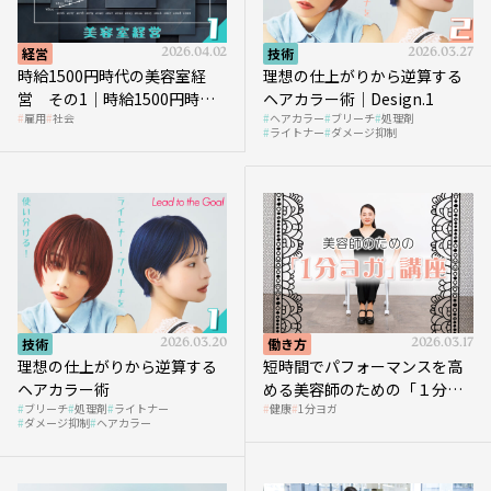
経営
2026.04.02
技術
2026.03.27
時給1500円時代の美容室経
理想の仕上がりから逆算する
営 その1｜時給1500円時代
ヘアカラー術｜Design.1
雇用
社会
ヘアカラー
ブリーチ
処理剤
へ向かう社会的背景
ライトナー
ダメージ抑制
技術
2026.03.20
働き方
2026.03.17
理想の仕上がりから逆算する
短時間でパフォーマンスを高
ヘアカラー術
める美容師のための「１分ヨ
ブリーチ
処理剤
ライトナー
健康
1分ヨガ
ガ」講座｜実践編
ダメージ抑制
ヘアカラー