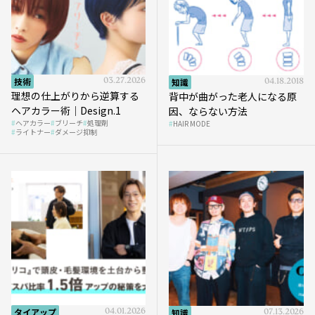
技術
03.27.2026
知識
04.18.2018
理想の仕上がりから逆算する
背中が曲がった老人になる原
ヘアカラー術｜Design.1
因、ならない方法
ヘアカラー
ブリーチ
処理剤
HAIR MODE
ライトナー
ダメージ抑制
タイアップ
04.01.2026
知識
07.13.2026