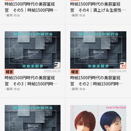
時給1500円時代の美容室経
時給1500円時代の美容室経
営 その5｜時給1500円時代
営 その4｜賃上げ＆生産性向
雇用
社会
雇用
社会
の到来は美容業の収益構造を
上につなげる賢い助成金活用
見直す契機
経営
2026.04.16
経営
2026.04.09
時給1500円時代の美容室経
時給1500円時代の美容室経
営 その3｜時給1500円時
営 その2｜時給1500円時代
雇用
社会
雇用
社会
代、美容業はどのような影響
に支払う給与はいくらなのか
を受けるのか？