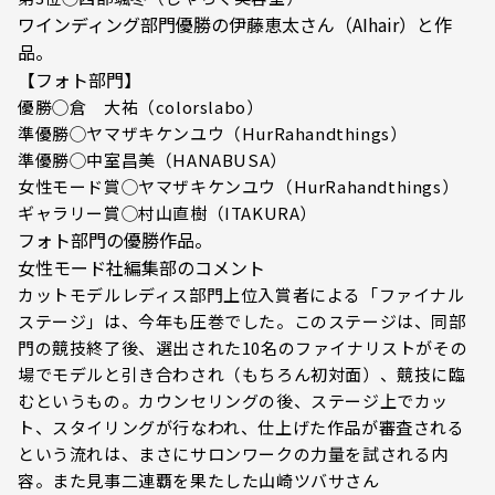
ワインディング部門優勝の伊藤恵太さん（AIhair）と作
品。
【フォト部門】
優勝◯倉 大祐（colorslabo）
準優勝◯ヤマザキケンユウ（HurRahandthings）
準優勝◯中室昌美（HANABUSA）
女性モード賞◯ヤマザキケンユウ（HurRahandthings）
ギャラリー賞◯村山直樹（ITAKURA）
フォト部門の優勝作品。
女性モード社編集部のコメント
カットモデルレディス部門上位入賞者による「ファイナル
ステージ」は、今年も圧巻でした。このステージは、同部
門の競技終了後、選出された10名のファイナリストがその
場でモデルと引き合わされ（もちろん初対面）、競技に臨
むというもの。カウンセリングの後、ステージ上でカッ
ト、スタイリングが行なわれ、仕上げた作品が審査される
という流れは、まさにサロンワークの力量を試される内
容。また見事二連覇を果たした山崎ツバサさん