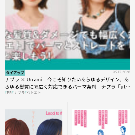
タイアップ
05.13.2026
ナプラ × Un ami 今こそ知りたいあらゆるデザイン、あ
らゆる髪質に幅広く対応できるパーマ薬剤 ナプラ『ut-
PR
ナプラ
ウトエト
et』