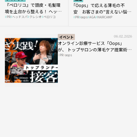
『ペロリコ』で頭皮・毛髪環
｢Oops」で応える薄毛の不
境を土台から整える！ ヘッド
安 お客さまの“言えない悩
PR
ヘッドスパ
クレシオ
ペロリコ
スパ比率1.5倍アップの秘策を
PR
oops
AGA
HAIRCAMP
み”にどう向き合う？ ＃01
大公開
イベント
06.02.2026
オンライン診療サービス「Oops」
が、 トップサロンの薄毛ケア提案術を
PR
oops
HAIRCAMPで公開！