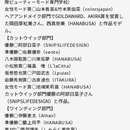
際ビューティーモード専門学校）
女性モード賞◯山本香苗&竹本茉由菜（colorsjapan）
ヘアアンドメイク部門でGOLDAWARD、AKIRA賞を受賞し
た岡田芽紅美さん、西真奈美（HANABUSA）と作品モデ
ル。
【カットウイッグ部門】
優勝◯阿部日菜子（SNIPSLIFEDESIGN）
準優勝◯佐藤優奈（vento）
八木岡聡賞◯川東拓夢（HANABUSA）
小松敦賞◯福島 唯（L’laCitta）
坂巻哲也賞◯戸田武志（Lpuias）
由藤秀樹賞◯古泉達也（ITAKURA）
女性モード賞◯池端茉莉亜（HANABUSA）
カットウイッグ部門優勝の阿部日菜子さん
（SNIPSLIFEDESIGN）と作品。
【ワインディング部門】
優勝◯伊藤恵太（AIhair）
準優勝◯藺上将平（HANABUSA）
第3位◯西部颯冬（しゃらく美容室）