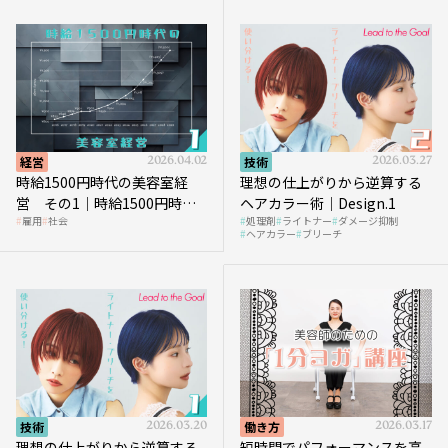
経営
2026.04.02
技術
2026.03.27
時給1500円時代の美容室経
理想の仕上がりから逆算する
営 その1｜時給1500円時代
ヘアカラー術｜Design.1
雇用
社会
処理剤
ライトナー
ダメージ抑制
へ向かう社会的背景
ヘアカラー
ブリーチ
技術
2026.03.20
働き方
2026.03.17
理想の仕上がりから逆算する
短時間でパフォーマンスを高