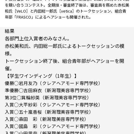
を競い合うコンテスト。全競技・審査終了後は、審査員を務めた赤松美
和氏［VeLO］と内田総一郎氏［vetica］のトークセッション、組合青
年部「FRASCO」によるヘアショーも開催された。
結果
各部門上位入賞者のみなさん。
赤松美和氏、内田総一郎氏によるトークセッションの模
様。
トークセッション終了後、組合青年部がヘアショーを開
催。
【学生ワインディング（1年生）】
優勝◯岩月友乃（クレアヘアモード専門学校）
準優勝◯吉田麻衣（新潟理美容専門学校）
第3位◯箕輪紗英（新潟理美容専門学校）
入賞◯大平紗彩（クレアヘアモード専門学校）
入賞◯五十嵐香桜（新潟理美容専門学校）
入賞◯森田 彩（新潟理美容専門学校）
入賞◯國島 彩（クレアヘアモード専門学校）
入賞◯山田里奈（新潟理美容専門学校）