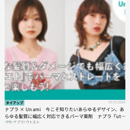
タイアップ
05.13.2026
ナプラ × Un ami 今こそ知りたいあらゆるデザイン、あ
らゆる髪質に幅広く対応できるパーマ薬剤 ナプラ『ut-
PR
ナプラ
ウトエト
et』