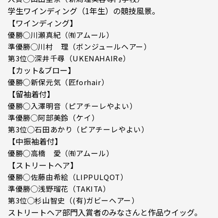
学生ワインディング（1年生）の競技風景。
【ワインディング】
優勝◯川瀬真紀（㈲アムール）
準優勝◯川村 理（ボンジュールヘアー）
第3位◯深井千尋（UKENAHAIRe）
【カット&ブロー】
優勝◯新保元気（匠forhair）
【留袖着付】
優勝◯入澤明音（ピアチーレやよい）
準優勝◯阿部美鈴（ケイ）
第3位◯石田あかり（ピアチーレやよい）
【中振袖着付】
優勝◯高橋 愛（㈲アムール）
【ストリートヘア】
優勝◯佐藤由希絵（LIPPULQOT）
準優勝◯浅野瑠花（TAKITA）
第3位◯杉山智史（(有)ガビーヘアー）
ストリートヘア部門入賞者のみなさんと作品ウイッグ。