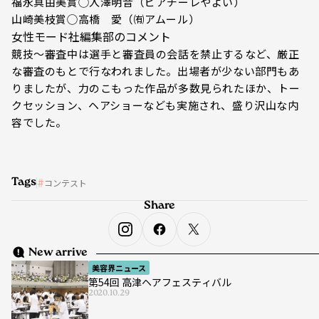
福永真由美賞◯入澤明音（ピアチーレやよい）
山崎美枝賞◯高橋 愛（㈲アムール）
女性モード社編集部のコメント
競技～審査中は選手と審査員の会話を禁止するなど、厳正
な審査のもとで行なわれました。出場者が少ない部門もあ
りましたが、力のこもった作品が多数見られたほか、トー
クセッション、ヘアショーなども実施され、盛り沢山な内
容でした。
Tags
コンテスト
Share
New arrive
美容界ニュース
第54回 高津ヘアフェスティバル
2020.10.29