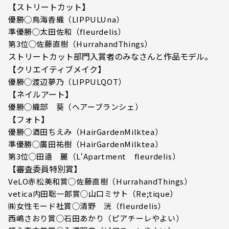
【ストリートカット】
優勝◯鳥海香織（LIPPULUna）
準優勝◯太田佐和（fleurdelis）
第3位◯佐藤直樹（HurrahandThings）
ストリートカット部門入賞者のみなさんと作品モデル。
【クリエイティブメイク】
優勝◯渡辺夢乃（LIPPULQOT）
【ネイルアート】
優勝◯織部 葵（ヘアーブランシェ）
【フォト】
優勝◯酒田ちえみ（HairGardenMilktea）
準優勝◯廣田祐樹（HairGardenMilktea）
第3位◯田邉 麗（L‘Apartment fleurdelis）
【審査委員特別賞】
VeLO赤松美和賞◯佐藤直樹（HurrahandThings）
vetica内田聡一郎賞◯山口ミサト（Re;tique）
㈱女性モード社賞◯清野 洸（fleurdelis）
西嶋さおり賞◯石田あかり（ピアチーレやよい）