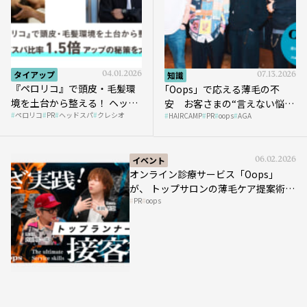
タイアップ
04.01.2026
知識
07.13.2026
『ペロリコ』で頭皮・毛髪環
｢Oops」で応える薄毛の不
境を土台から整える！ ヘッド
安 お客さまの“言えない悩
ペロリコ
PR
ヘッドスパ
クレシオ
スパ比率1.5倍アップの秘策を
HAIRCAMP
PR
oops
AGA
み”にどう向き合う？ ＃01
大公開
イベント
06.02.2026
オンライン診療サービス「Oops」
が、 トップサロンの薄毛ケア提案術を
PR
oops
HAIRCAMPで公開！