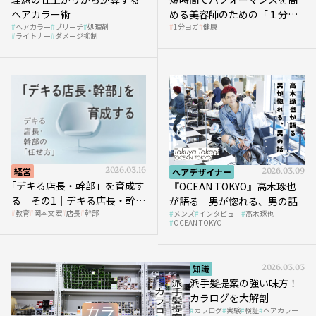
ヘアカラー術
める美容師のための「１分ヨ
ヘアカラー
ブリーチ
処理剤
1分ヨガ
健康
ガ」講座｜実践編
ライトナー
ダメージ抑制
経営
2026.03.16
ヘアデザイナー
2026.03.09
｢デキる店長・幹部」を育成す
『OCEAN TOKYO』高木琢也
る その1｜デキる店長・幹部
が語る 男が惚れる、男の話
教育
岡本文宏
店長
幹部
メンズ
インタビュー
高木琢也
の「任せ方」
OCEAN TOKYO
知識
2026.03.03
派手髪提案の強い味方！
カラログを大解剖
カラログ
実験
検証
ヘアカラー