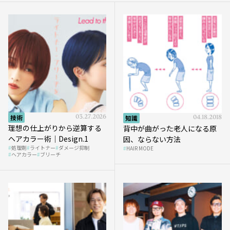
技術
03.27.2026
知識
04.18.2018
理想の仕上がりから逆算する
背中が曲がった老人になる原
ヘアカラー術｜Design.1
因、ならない方法
処理剤
ライトナー
ダメージ抑制
HAIR MODE
ヘアカラー
ブリーチ