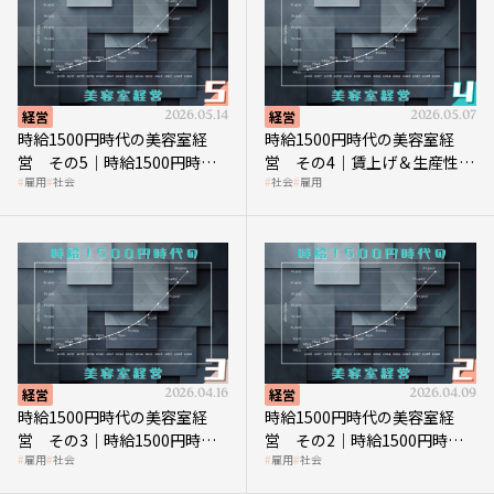
経営
2026.05.14
経営
2026.05.07
時給1500円時代の美容室経
時給1500円時代の美容室経
営 その5｜時給1500円時代
営 その4｜賃上げ＆生産性向
雇用
社会
社会
雇用
の到来は美容業の収益構造を
上につなげる賢い助成金活用
見直す契機
経営
2026.04.16
経営
2026.04.09
時給1500円時代の美容室経
時給1500円時代の美容室経
営 その3｜時給1500円時
営 その2｜時給1500円時代
雇用
社会
雇用
社会
代、美容業はどのような影響
に支払う給与はいくらなのか
を受けるのか？