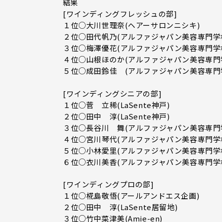
結果
[ワインディングフレッシュの部]
１位○大川世理奈(ヘアーサロンニシキ)
２位○田代帆乃(アルファジャパン美容専門学
３位○梅澤優花(アルファジャパン美容専門学
４位○山根ほのか(アルファジャパン美容専門
５位○成田鈴佳 (アルファジャパン美容専門
[ワインディングシニアの部]
１位○菅 立稀(LaSente神戸)
２位○田中 淳(LaSente神戸)
３位○長谷川 舞(アルファジャパン美容専門
４位○宮川琴代(アルファジャパン美容専門学
５位○小林愛里(アルファジャパン美容専門学
６位○衣川美香(アルファジャパン美容専門学
[ワインディングプロの部]
１位○椛島敬悟(アールアンドエス企画)
２位○田中 淳(LaSente居留地)
３位○竹中菜津美(Amie-en)