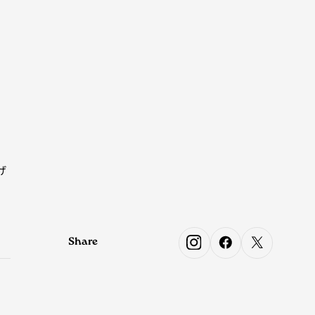
げ
Share