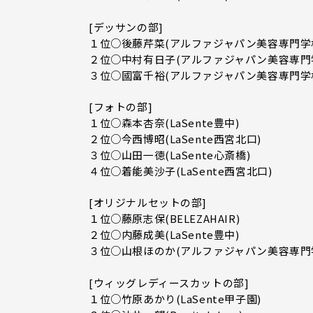
[デッサンの部]
１位○後藤芹菜(アルファジャパン美容専門学
２位○中村有日子(アルファジャパン美容専門
３位○國富千裕(アルファジャパン美容専門学
[フォトの部]
１位○森本杏奈(LaSente豊中)
２位○今西博昭(LaSente西宮北口)
３位○山田一徳(LaSente心斎橋)
４位○着能美沙子(LaSente西宮北口)
[オリジナルセットの部]
１位○藤原志保(BELEZAHAIR)
２位○内藤成美(LaSente豊中)
３位○山根ほのか(アルファジャパン美容専門
[ウィッグレディースカットの部]
１位○竹原あかり(LaSente甲子園)