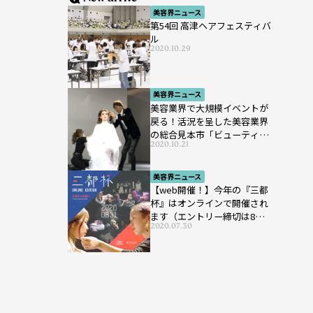
美容界ニュース
第54回 高津ヘアフェスティバ
ル
2020.10.29
美容界ニュース
美容業界で大規模イベントが
戻る！活況を呈した美容業界
の総合見本市「ビューティー
2020.10.21
ワールド ジャパン ウエス
ト」が開催
美容界ニュース
【web開催！】今年の『三都
杯』はオンラインで開催され
ます（エントリー締切は8月7
2020.07.30
日まで）