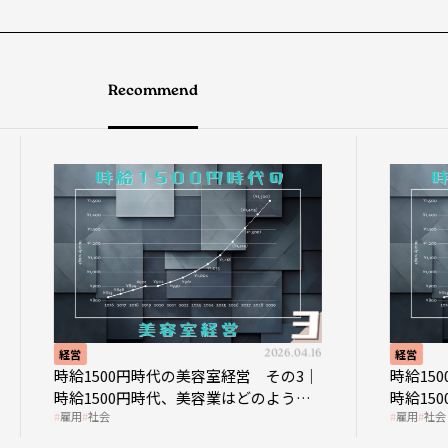
Recommend
経営
2026.04.16
経営
時給1500円時代の美容室経営 その3｜
時給150
時給1500円時代、美容業はどのような
時給150
雇用
社会
雇用
社会
影響を受けるのか？
なのか