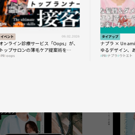
06.02.2026
タイアップ
05.13.2026
ops」が、
ナプラ × Un ami 今こそ知りたいあら
案術を
ゆるデザイン、あらゆる髪質に幅広く
PR
ナプラ
ウトエト
対応できるパーマ薬剤 ナプラ『ut-
et』