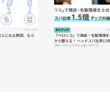
タイアップ
04.01.2026
知識
『ペロリコ』で頭皮・毛髪環境を土台
｢Oops
から整える！ ヘッドスパ比率1.5倍アッ
まの“言え
PR
ヘッドスパ
クレシオ
ペロリコ
PR
oops
AG
プの秘策を大公開
う？ ＃01