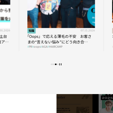
07.13.2026
イベント
」で応える薄毛の不安 お客さ
オンライン診療サービス「O
ない悩み”にどう向き合
トップサロンの薄毛ケア提
A
HAIRCAMP
PR
oops
HAIRCAMPで公開！