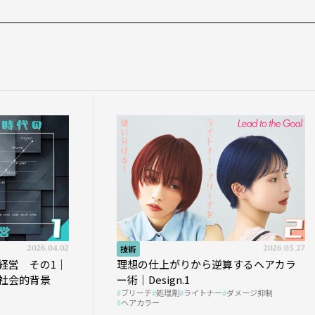
2026.04.02
技術
2026.03.27
営 その1｜
理想の仕上がりから逆算するヘアカラ
会的背景
ー術｜Design.1
ブリーチ
処理剤
ライトナー
ダメージ抑制
ヘアカラー