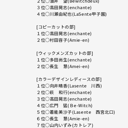
２位○油井 望(Bewitchdeux)
３位○高田晃志(enchante)
４位○川瀬由紀也(LaSente甲子園)
[コピーカットの部]
１位○高田晃志(enchante)
２位○村田容子(Amie-en)
[ウィックメンズカットの部]
１位○多田尚生(enchante)
２位○長生 慧(Amei-en)
[カラーデザインレディースの部]
１位○向井晴香(Lasente 川西)
２位○萩 和行(enchante)
３位○高田晃志(enchante)
４位○広門 猛(Ｂe-Witch)
５位○着能美沙子(Lasente 西宮北口)
６位○長生 慧(Amie-en)
７位○山内いずみ(カトレア)