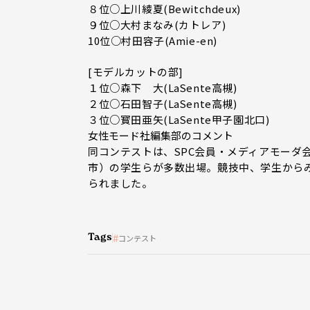
８位○上川綾夏(Bewitchdeux)
９位○大村まなみ(カトレア)
10位○村田容子(Amie-en)
[モデルカットの部]
１位○森下 大(LaSente高槻)
２位○石田智子(LaSente高槻)
３位○寳田亜矢(LaSente甲子園北口)
女性モード社編集部のコメント
同コンテストは、SPC会員・メディアモーダ
市）の学生らが多数出場。競技中、学生から
られました。
Tags
コンテスト