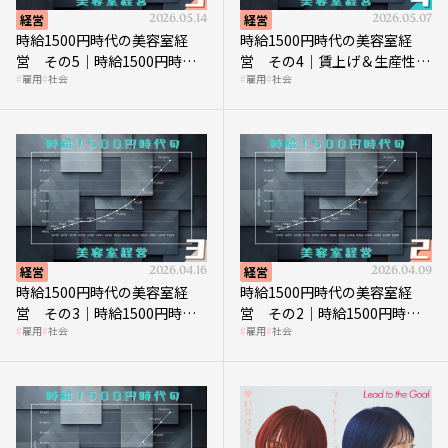
経営
2026.05.14
経営
2026.05.07
時給1500円時代の美容室経
時給1500円時代の美容室経
営 その5｜時給1500円時代
営 その4｜賃上げ＆生産性向
雇用
社会
雇用
社会
の到来は美容業の収益構造を
上につなげる賢い助成金活用
見直す契機
経営
2026.04.16
経営
2026.04.09
時給1500円時代の美容室経
時給1500円時代の美容室経
営 その3｜時給1500円時
営 その2｜時給1500円時代
雇用
社会
雇用
社会
代、美容業はどのような影響
に支払う給与はいくらなのか
を受けるのか？