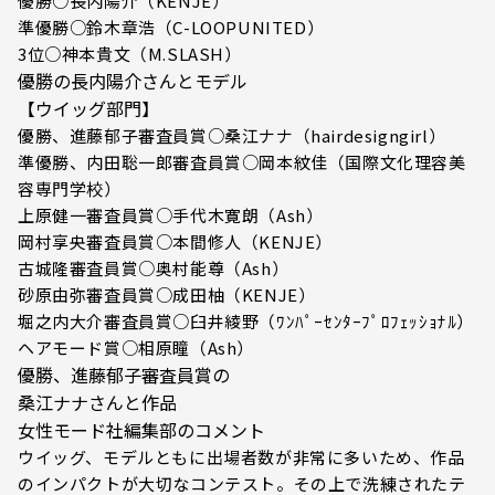
優勝○長内陽介（KENJE）
準優勝○鈴木章浩（C-LOOPUNITED）
3位○神本貴文（M.SLASH）
優勝の長内陽介さんとモデル
【ウイッグ部門】
優勝、進藤郁子審査員賞○桑江ナナ（hairdesigngirl）
準優勝、内田聡一郎審査員賞○岡本紋佳（国際文化理容美
容専門学校）
上原健一審査員賞○手代木寛朗（Ash）
岡村享央審査員賞○本間修人（KENJE）
古城隆審査員賞○奥村能尊（Ash）
砂原由弥審査員賞○成田柚（KENJE）
堀之内大介審査員賞○臼井綾野（ﾜﾝﾊﾟｰｾﾝﾀｰﾌﾟﾛﾌｪｯｼｮﾅﾙ）
ヘアモード賞○相原瞳（Ash）
優勝、進藤郁子審査員賞の
桑江ナナさんと作品
女性モード社編集部のコメント
ウイッグ、モデルともに出場者数が非常に多いため、作品
のインパクトが大切なコンテスト。その上で洗練されたテ