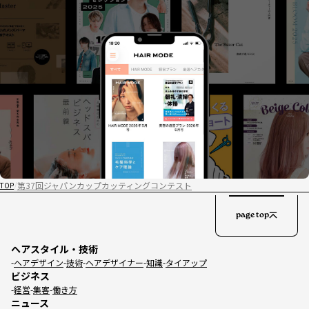
第37回ジャパンカップカッティングコンテスト
TOP
page top
ヘアスタイル・技術
ヘアデザイン
技術
ヘアデザイナー
知識
タイアップ
ビジネス
経営
集客
働き方
ニュース