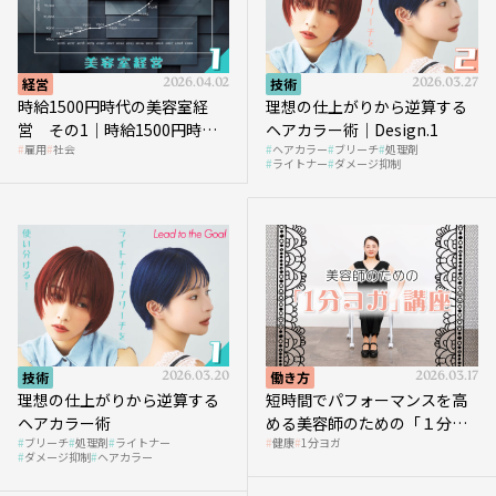
経営
2026.04.02
技術
2026.03.27
時給1500円時代の美容室経
理想の仕上がりから逆算する
営 その1｜時給1500円時代
ヘアカラー術｜Design.1
雇用
社会
ヘアカラー
ブリーチ
処理剤
へ向かう社会的背景
ライトナー
ダメージ抑制
技術
2026.03.20
働き方
2026.03.17
理想の仕上がりから逆算する
短時間でパフォーマンスを高
ヘアカラー術
める美容師のための「１分ヨ
ブリーチ
処理剤
ライトナー
健康
1分ヨガ
ガ」講座｜実践編
ダメージ抑制
ヘアカラー