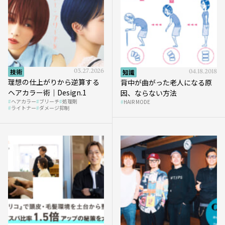
技術
03.27.2026
知識
04.18.2018
理想の仕上がりから逆算する
背中が曲がった老人になる原
ヘアカラー術｜Design.1
因、ならない方法
ヘアカラー
ブリーチ
処理剤
HAIR MODE
ライトナー
ダメージ抑制