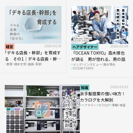
経営
2026.03.16
ヘアデザイナー
2026.03.09
｢デキる店長・幹部」を育成す
『OCEAN TOKYO』高木琢也
る その1｜デキる店長・幹部
が語る 男が惚れる、男の話
教育
岡本文宏
店長
幹部
メンズ
インタビュー
高木琢也
の「任せ方」
OCEAN TOKYO
知識
2026.03.03
派手髪提案の強い味方！
カラログを大解剖
ヘアカラー
カラログ
実験
検証