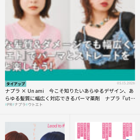
タイアップ
05.13.2026
ナプラ × Un ami 今こそ知りたいあらゆるデザイン、あ
らゆる髪質に幅広く対応できるパーマ薬剤 ナプラ『ut-
PR
ナプラ
ウトエト
et』