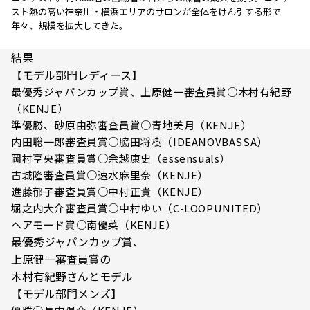
スト熱の高い神奈川・横浜エリアのサロンが全体をけん引する形で
年々、規模を拡大してきた。
結果
【モデル部門レディース】
最優秀ジャパンカップ賞、上原健一審査員賞○木村有紀野
（KENJE）
準優勝、砂原由弥審査員賞○青地美月（KENJE）
内田聡一郎審査員賞○脇田将樹（IDEANOVBASSA）
岡村享央審査員賞○余越康史（essensuals）
古城隆審査員賞○速水麻里奈（KENJE）
進藤郁子審査員賞○中村正貴（KENJE）
堀之内大介審査員賞○中村ゆい（C-LOOPUNITED）
ヘアモード賞○南優菜（KENJE）
最優秀ジャパンカップ賞、
上原健一審査員賞の
木村有紀野さんとモデル
【モデル部門メンズ】