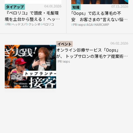
タイアップ
04.01.2026
知識
07.13.2026
『ペロリコ』で頭皮・毛髪環
｢Oops」で応える薄毛の不
境を土台から整える！ ヘッド
安 お客さまの“言えない悩
PR
ヘッドスパ
クレシオ
ペロリコ
スパ比率1.5倍アップの秘策を
PR
oops
AGA
HAIRCAMP
み”にどう向き合う？ ＃01
大公開
イベント
06.02.2026
オンライン診療サービス「Oops」
が、 トップサロンの薄毛ケア提案術を
PR
oops
HAIRCAMPで公開！