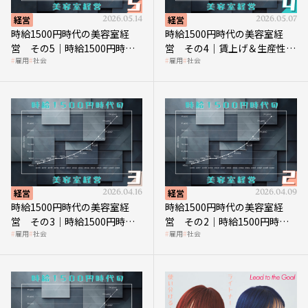
経営
2026.05.14
経営
2026.05.07
時給1500円時代の美容室経
時給1500円時代の美容室経
営 その5｜時給1500円時代
営 その4｜賃上げ＆生産性向
雇用
社会
雇用
社会
の到来は美容業の収益構造を
上につなげる賢い助成金活用
見直す契機
経営
2026.04.16
経営
2026.04.09
時給1500円時代の美容室経
時給1500円時代の美容室経
営 その3｜時給1500円時
営 その2｜時給1500円時代
雇用
社会
雇用
社会
代、美容業はどのような影響
に支払う給与はいくらなのか
を受けるのか？