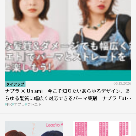
タイアップ
05.13.2026
ナプラ × Un ami 今こそ知りたいあらゆるデザイン、あ
らゆる髪質に幅広く対応できるパーマ薬剤 ナプラ『ut-
PR
ナプラ
ウトエト
et』