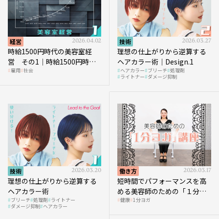
経営
2026.04.02
技術
2026.03.27
時給1500円時代の美容室経
理想の仕上がりから逆算する
営 その1｜時給1500円時代
ヘアカラー術｜Design.1
雇用
社会
ヘアカラー
ブリーチ
処理剤
へ向かう社会的背景
ライトナー
ダメージ抑制
技術
2026.03.20
働き方
2026.03.17
理想の仕上がりから逆算する
短時間でパフォーマンスを高
ヘアカラー術
める美容師のための「１分ヨ
ブリーチ
処理剤
ライトナー
健康
1分ヨガ
ガ」講座｜実践編
ダメージ抑制
ヘアカラー