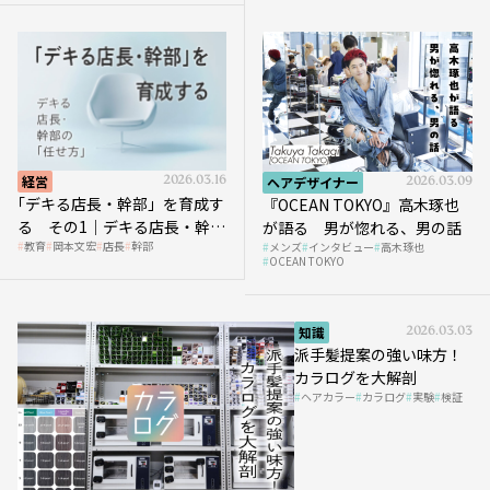
経営
2026.03.16
ヘアデザイナー
2026.03.09
｢デキる店長・幹部」を育成す
『OCEAN TOKYO』高木琢也
る その1｜デキる店長・幹部
が語る 男が惚れる、男の話
教育
岡本文宏
店長
幹部
メンズ
インタビュー
高木琢也
の「任せ方」
OCEAN TOKYO
知識
2026.03.03
派手髪提案の強い味方！
カラログを大解剖
ヘアカラー
カラログ
実験
検証