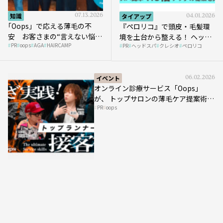
知識
07.13.2026
タイアップ
04.01.2026
｢Oops」で応える薄毛の不
『ペロリコ』で頭皮・毛髪環
安 お客さまの“言えない悩
境を土台から整える！ ヘッド
PR
oops
AGA
HAIRCAMP
み”にどう向き合う？ ＃01
PR
ヘッドスパ
クレシオ
ペロリコ
スパ比率1.5倍アップの秘策を
大公開
イベント
06.02.2026
オンライン診療サービス「Oops」
が、 トップサロンの薄毛ケア提案術を
PR
oops
HAIRCAMPで公開！