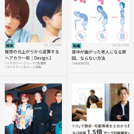
技術
03.27.2026
知識
04.18.2018
理想の仕上がりから逆算する
背中が曲がった老人になる原
ヘアカラー術｜Design.1
因、ならない方法
ヘアカラー
ブリーチ
処理剤
HAIR MODE
ライトナー
ダメージ抑制