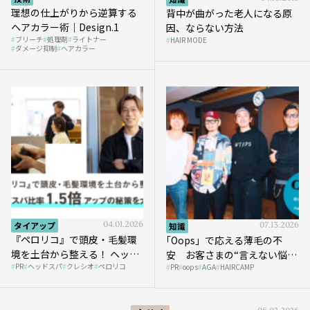
理想の仕上がりから逆算する
背中が曲がった老人になる原
ヘアカラー術｜Design.1
因、ならない方法
ブリーチ
処理剤
ライトナー
HAIR MODE
ダメージ抑制
ヘアカラー
タイアップ
04.01.2026
知識
07.13.2026
『ペロリコ』で頭皮・毛髪環
｢Oops」で応える薄毛の不
境を土台から整える！ ヘッド
安 お客さまの“言えない悩
PR
ヘッドスパ
クレシオ
ペロリコ
スパ比率1.5倍アップの秘策を
PR
oops
AGA
HAIRCAMP
み”にどう向き合う？ ＃01
大公開