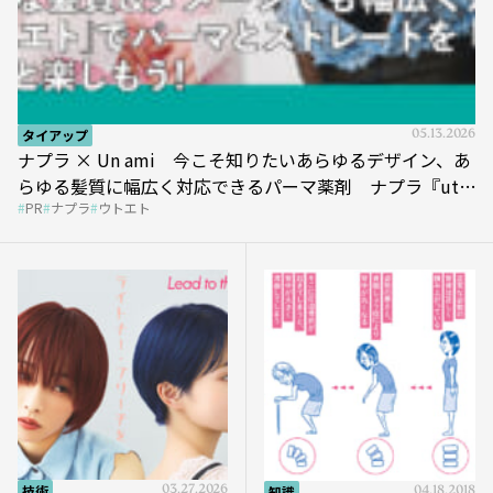
タイアップ
05.13.2026
ナプラ × Un ami 今こそ知りたいあらゆるデザイン、あ
らゆる髪質に幅広く対応できるパーマ薬剤 ナプラ『ut-
PR
ナプラ
ウトエト
et』
技術
03.27.2026
知識
04.18.2018