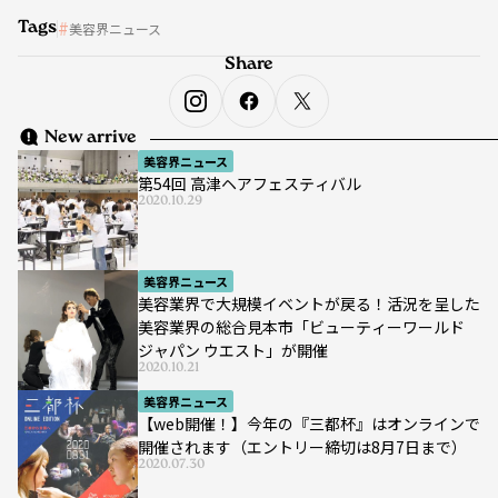
Tags
美容界ニュース
Share
New arrive
美容界ニュース
第54回 高津ヘアフェスティバル
2020.10.29
美容界ニュース
美容業界で大規模イベントが戻る！活況を呈した
美容業界の総合見本市「ビューティーワールド
ジャパン ウエスト」が開催
2020.10.21
美容界ニュース
【web開催！】今年の『三都杯』はオンラインで
開催されます（エントリー締切は8月7日まで）
2020.07.30