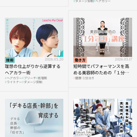
ダメージ抑制
ヘアカラー
技術
2026.03.20
働き方
2026.03.17
理想の仕上がりから逆算する
短時間でパフォーマンスを高
ヘアカラー術
める美容師のための「１分ヨ
ヘアカラー
ブリーチ
処理剤
健康
1分ヨガ
ガ」講座｜実践編
ライトナー
ダメージ抑制