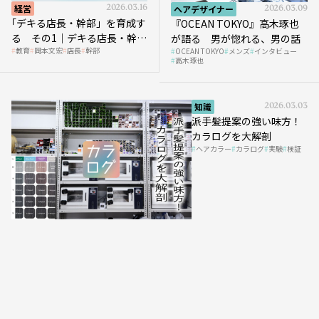
経営
2026.03.16
ヘアデザイナー
2026.03.09
｢デキる店長・幹部」を育成す
『OCEAN TOKYO』高木琢也
る その1｜デキる店長・幹部
が語る 男が惚れる、男の話
教育
岡本文宏
店長
幹部
OCEAN TOKYO
メンズ
インタビュー
の「任せ方」
高木琢也
知識
2026.03.03
派手髪提案の強い味方！
カラログを大解剖
ヘアカラー
カラログ
実験
検証