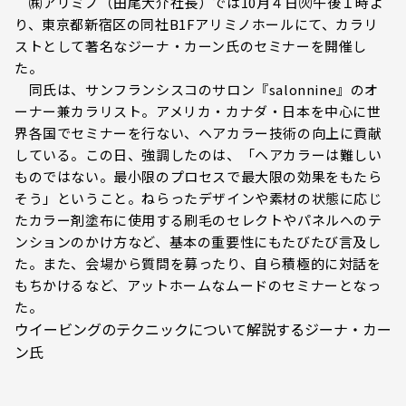
㈱アリミノ（田尾大介社長）では10月４日㈫午後１時よ
り、東京都新宿区の同社B1Fアリミノホールにて、カラリ
ストとして著名なジーナ・カーン氏のセミナーを開催し
た。
同氏は、サンフランシスコのサロン『salonnine』のオ
ーナー兼カラリスト。アメリカ・カナダ・日本を中心に世
界各国でセミナーを行ない、ヘアカラー技術の向上に貢献
している。この日、強調したのは、「ヘアカラーは難しい
ものではない。最小限のプロセスで最大限の効果をもたら
そう」ということ。ねらったデザインや素材の状態に応じ
たカラー剤塗布に使用する刷毛のセレクトやパネルへのテ
ンションのかけ方など、基本の重要性にもたびたび言及し
た。また、会場から質問を募ったり、自ら積極的に対話を
もちかけるなど、アットホームなムードのセミナーとなっ
た。
ウイービングのテクニックについて解説するジーナ・カー
ン氏