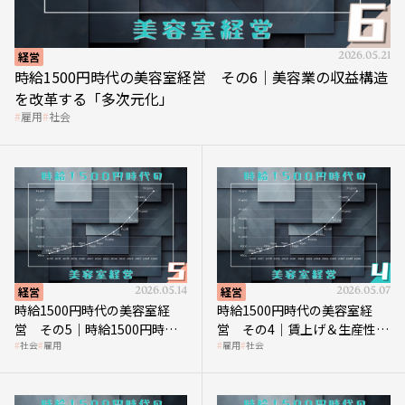
経営
2026.05.21
時給1500円時代の美容室経営 その6｜美容業の収益構造
を改革する「多次元化」
雇用
社会
経営
2026.05.14
経営
2026.05.07
時給1500円時代の美容室経
時給1500円時代の美容室経
営 その5｜時給1500円時代
営 その4｜賃上げ＆生産性向
社会
雇用
雇用
社会
の到来は美容業の収益構造を
上につなげる賢い助成金活用
見直す契機