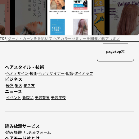
ジーナ・カーン氏を招いて ヘアカラーセミナーを開催／㈱アリミノ
TOP
page top
ヘアスタイル・技術
ヘアデザイン
技術
ヘアデザイナー
知識
タイアップ
ビジネス
経営
集客
働き方
ニュース
イベント
新製品
美容業界
美容学校
読み放題サービス
読み放題申し込みフォーム
ヘアモード社とは