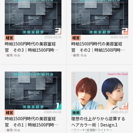
経営
2026.04.16
経営
2026.04.09
時給1500円時代の美容室経
時給1500円時代の美容室経
営 その3｜時給1500円時
営 その2｜時給1500円時代
雇用
社会
雇用
社会
代、美容業はどのような影響
に支払う給与はいくらなのか
を受けるのか？
経営
2026.04.02
技術
2026.03.27
時給1500円時代の美容室経
理想の仕上がりから逆算する
営 その1｜時給1500円時代
ヘアカラー術｜Design.1
雇用
社会
ブリーチ
処理剤
ライトナー
へ向かう社会的背景