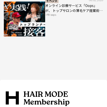
イベント
06.02.2026
オンライン診療サービス「Oops」
が、 トップサロンの薄毛ケア提案術を
PR
oops
HAIRCAMPで公開！