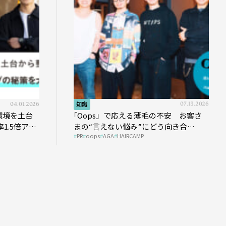
04.01.2026
知識
07.13.2026
環境を土台
｢Oops」で応える薄毛の不安 お客さ
1.5倍アッ
まの“言えない悩み”にどう向き合
PR
oops
AGA
HAIRCAMP
う？ ＃01