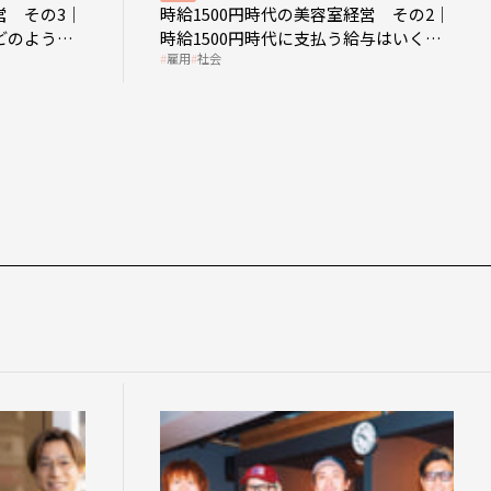
営 その3｜
時給1500円時代の美容室経営 その2｜
どのような
時給1500円時代に支払う給与はいくら
雇用
社会
なのか