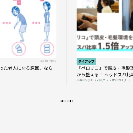
04.18.2018
タイアップ
った老人になる原因、なら
『ペロリコ』で頭皮・毛髪
から整える！ ヘッドスパ比率
PR
ヘッドスパ
クレシオ
ペロリコ
プの秘策を大公開