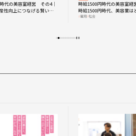
0円時代の美容室経営 その4｜
時給1500円時代の美容室経
産性向上につなげる賢い助
時給1500円時代、美容業は
雇用
社会
影響を受けるのか？