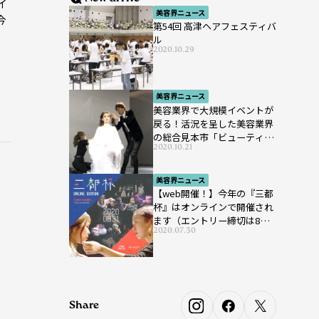
イ
美容界ニュース
今
第54回 高津ヘアフェスティバ
ン
ル
2020.10.29
美容界ニュース
美容業界で大規模イベントが
戻る！活況を呈した美容業界
の総合見本市「ビューティー
2020.10.21
ワールド ジャパン ウエス
ト」が開催
美容界ニュース
【web開催！】今年の『三都
杯』はオンラインで開催され
ます（エントリー締切は8月7
2020.07.30
日まで）
Share