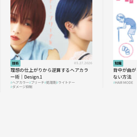
技術
03.27.2026
知識
理想の仕上がりから逆算するヘアカラ
背中が曲が
ー術｜Design.1
ない方法
ヘアカラー
ブリーチ
処理剤
ライトナー
HAIR MODE
ダメージ抑制