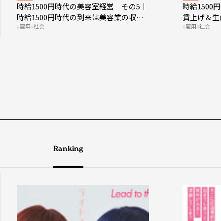
時給1500円時代の美容室経営 その5｜
時給150
時給1500円時代の到来は美容業の収益
賃上げ＆生
雇用
社会
雇用
社会
構造を見直す契機
成金活用
Ranking