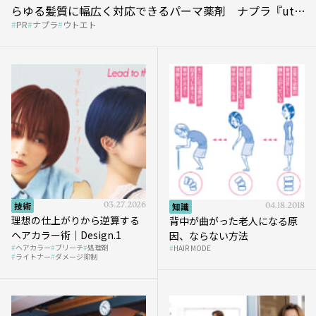
らゆる髪質に幅広く対応できるパーマ薬剤 ナプラ『ut-
PR
ナプラ
ウトエト
et』
技術
03.27.2026
知識
04.18.2018
理想の仕上がりから逆算する
背中が曲がった老人になる原
ヘアカラー術｜Design.1
因、ならない方法
ヘアカラー
ブリーチ
処理剤
HAIR MODE
ライトナー
ダメージ抑制