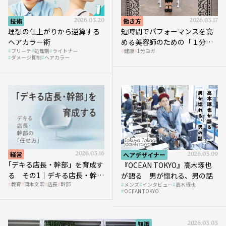
技術
2026.03.20
働き方
2026.03.17
理想の仕上がりから逆算する
短時間でパフォーマンスを高
ヘアカラー術
める美容師のための「１分ヨ
ブリーチ
処理剤
ライトナー
健康
1分ヨガ
ガ」講座｜実践編
ダメージ抑制
ヘアカラー
経営
2026.03.16
ヘアデザイナー
2026.03.09
｢デキる店長・幹部」を育成す
『OCEAN TOKYO』高木琢也
る その1｜デキる店長・幹部
が語る 男が惚れる、男の話
教育
岡本文宏
店長
幹部
メンズ
インタビュー
高木琢也
の「任せ方」
OCEAN TOKYO
知識
2026.03.03