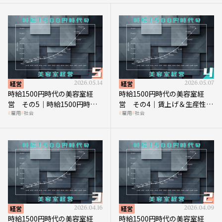
経営
2026.05.14
経営
2026.05.07
時給1500円時代の美容室経
時給1500円時代の美容室経
営 その5｜時給1500円時代
営 その4｜賃上げ＆生産性向
雇用
社会
雇用
社会
の到来は美容業の収益構造を
上につなげる賢い助成金活用
見直す契機
経営
2026.04.16
経営
2026.04.09
時給1500円時代の美容室経
時給1500円時代の美容室経