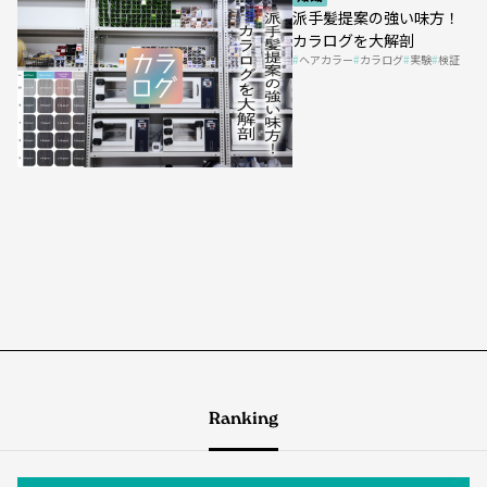
派手髪提案の強い味方！
カラログを大解剖
ヘアカラー
カラログ
実験
検証
Ranking