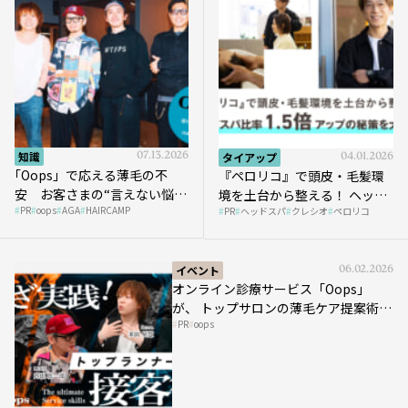
知識
07.13.2026
タイアップ
04.01.2026
｢Oops」で応える薄毛の不
『ペロリコ』で頭皮・毛髪環
安 お客さまの“言えない悩
境を土台から整える！ ヘッド
PR
oops
AGA
HAIRCAMP
み”にどう向き合う？ ＃01
PR
ヘッドスパ
クレシオ
ペロリコ
スパ比率1.5倍アップの秘策を
大公開
イベント
06.02.2026
オンライン診療サービス「Oops」
が、 トップサロンの薄毛ケア提案術を
PR
oops
HAIRCAMPで公開！