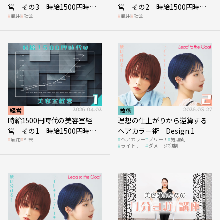
営 その3｜時給1500円時
営 その2｜時給1500円時代
雇用
社会
雇用
社会
代、美容業はどのような影響
に支払う給与はいくらなのか
を受けるのか？
経営
2026.04.02
技術
2026.03.27
時給1500円時代の美容室経
理想の仕上がりから逆算する
営 その1｜時給1500円時代
ヘアカラー術｜Design.1
雇用
社会
ヘアカラー
ブリーチ
処理剤
へ向かう社会的背景
ライトナー
ダメージ抑制