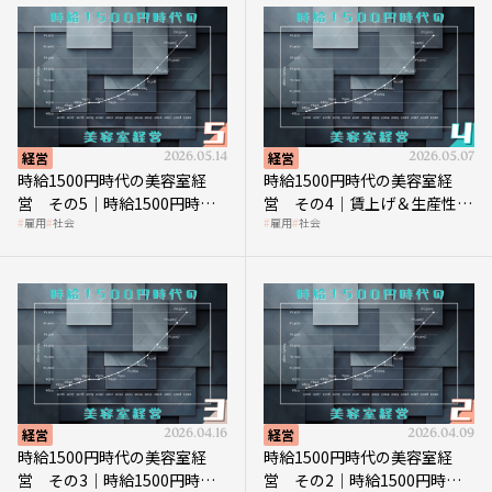
経営
2026.05.14
経営
2026.05.07
時給1500円時代の美容室経
時給1500円時代の美容室経
営 その5｜時給1500円時代
営 その4｜賃上げ＆生産性向
雇用
社会
雇用
社会
の到来は美容業の収益構造を
上につなげる賢い助成金活用
見直す契機
経営
2026.04.16
経営
2026.04.09
時給1500円時代の美容室経
時給1500円時代の美容室経
営 その3｜時給1500円時
営 その2｜時給1500円時代