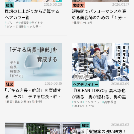
技術
2026.03.20
働き方
2026.03.17
理想の仕上がりから逆算する
短時間でパフォーマンスを高
ヘアカラー術
める美容師のための「１分ヨ
ブリーチ
処理剤
ライトナー
健康
1分ヨガ
ガ」講座｜実践編
ダメージ抑制
ヘアカラー
経営
2026.03.16
ヘアデザイナー
2026.03.09
｢デキる店長・幹部」を育成す
『OCEAN TOKYO』高木琢也
る その1｜デキる店長・幹部
が語る 男が惚れる、男の話
教育
岡本文宏
店長
幹部
メンズ
インタビュー
高木琢也
の「任せ方」
OCEAN TOKYO
知識
2026.03.03
派手髪提案の強い味方！