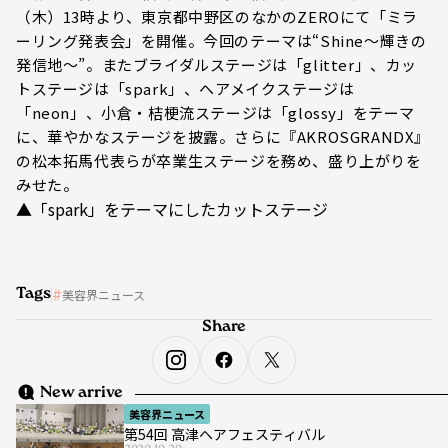
（木）13時より、東京都中野区のなかのZEROにて「ミラ
ーリング発表会」を開催。今回のテーマは“Shine～輝きの
発信地～”。またブライダルステージは「glitter」、カッ
トステージは「spark」、ヘアメイクステージは
「neon」、小倉・桔梗流ステージは「glossy」をテーマ
に、華やかなステージを披露。さらに『AKROSGRANDX』
の松本拓馬代表らが卒業生ステージを務め、盛り上がりを
みせた。
▲「spark」をテーマにしたカットステージ
Tags
美容界ニュース
Share
New arrive
美容界ニュース
第54回 高津ヘアフェスティバル