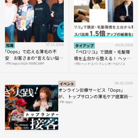
知識
07.13.2026
タイアップ
04.01.2026
｢Oops」で応える薄毛の不
『ペロリコ』で頭皮・毛髪環
安 お客さまの“言えない悩
境を土台から整える！ ヘッド
PR
oops
AGA
HAIRCAMP
み”にどう向き合う？ ＃01
PR
ヘッドスパ
クレシオ
ペロリコ
スパ比率1.5倍アップの秘策を
大公開
イベント
06.02.2026
オンライン診療サービス「Oops」
が、 トップサロンの薄毛ケア提案術を
PR
oops
HAIRCAMPで公開！