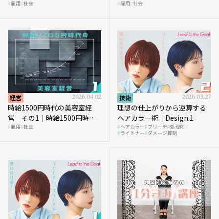
雇用
社会
雇用
社会
代、美容業はどのような影響
に支払う給与はいくらなのか
を受けるのか？
経営
2026.04.02
技術
2026.03.27
時給1500円時代の美容室経
理想の仕上がりから逆算する
営 その1｜時給1500円時代
ヘアカラー術｜Design.1
雇用
社会
ヘアカラー
ブリーチ
処理剤
へ向かう社会的背景
ライトナー
ダメージ抑制