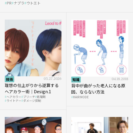
PR
ナプラ
ウトエト
et』
技術
03.27.2026
知識
04.18.2018
理想の仕上がりから逆算する
背中が曲がった老人になる原
ヘアカラー術｜Design.1
因、ならない方法
ヘアカラー
ブリーチ
処理剤
HAIR MODE
ライトナー
ダメージ抑制